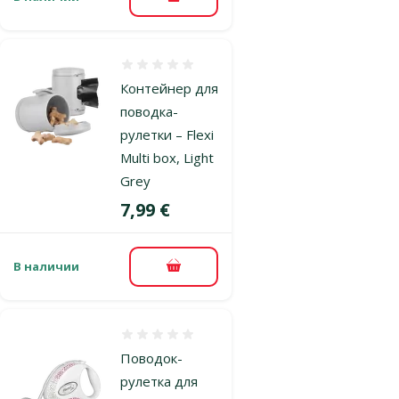
В корзину
Оценка 0%
Контейнер для
поводка-
рулетки – Flexi
Multi box, Light
Grey
Цена
7,99 €
В наличии
В корзину
Оценка 0%
Поводок-
рулетка для