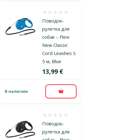
Оценка 0%
Поводок-
рулетка для
собак – Flexi
New Classic
Cord Leashes S
5 м, Blue
Цена
13,99 €
В наличии
В корзину
Оценка 0%
Поводок-
рулетка для
собак – Flexi