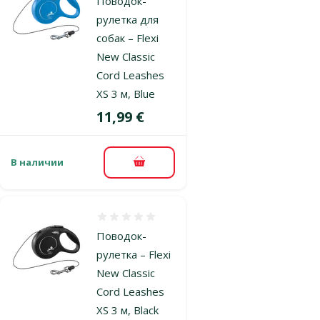
Поводок-
рулетка для
собак – Flexi
New Classic
Cord Leashes
XS 3 м, Blue
Цена
11,99 €
В наличии
В корзину
Оценка 0%
Поводок-
рулетка – Flexi
New Classic
Cord Leashes
XS 3 м, Black