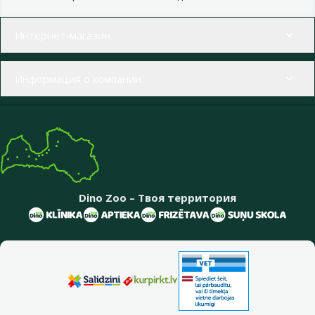
Меню в футере
Интернет-магазин
Информация о компании
Dino Zoo – Твоя территория