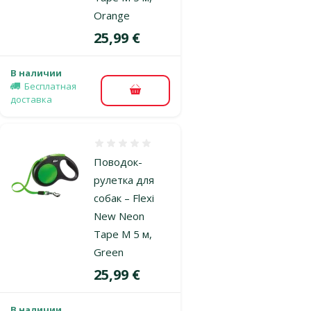
Orange
Цена
25,99 €
В наличии
Бесплатная
В корзину
доставка
Оценка 0%
Поводок-
рулетка для
собак – Flexi
New Neon
Tape M 5 м,
Green
Цена
25,99 €
В наличии