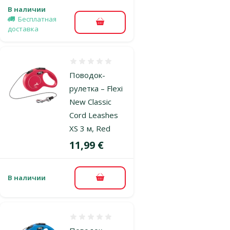
В наличии
Бесплатная
В корзину
доставка
Оценка 0%
Поводок-
рулетка – Flexi
New Classic
Cord Leashes
XS 3 м, Red
Цена
11,99 €
В наличии
В корзину
Оценка 0%