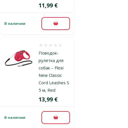
Цена
11,99 €
В наличии
В корзину
Оценка 0%
Поводок-
рулетка для
собак – Flexi
New Classic
Cord Leashes S
5 м, Red
Цена
13,99 €
В наличии
В корзину