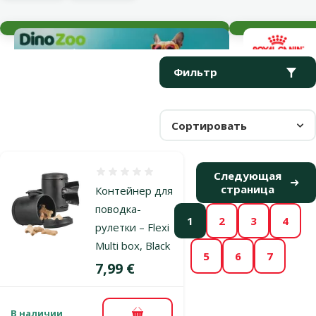
Текущие события
Параметрический фильтр
Выбранные фильтры
Продукты в категории Поводки рулетки для собак
Фильтр
Сортировать
Оценка 0%
Следующая
страница
Контейнер для
поводка-
1
2
3
4
рулетки – Flexi
Multi box, Black
5
6
7
Цена
7,99 €
В наличии