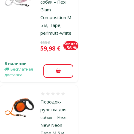
собак – Flexi
Glam
Composition M
5 м, Tape,
perlmutt-white
Исходная цена
139 €
Скидка
Цена
59,98 €
-56 %
В наличии
Бесплатная
В корзину
доставка
Оценка 0%
Поводок-
рулетка для
собак – Flexi
New Neon
Tape M 5 м,