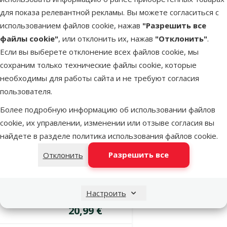
Tape S 5 м,
для показа релевантной рекламы. Вы можете согласиться с
Blue
использованием файлов cookie, нажав
"Разрешить все
Цена
20,99 €
файлы cookie"
, или отклонить их, нажав
"Отклонить"
.
Если вы выберете отклонение всех файлов cookie, мы
В наличии
сохраним только технические файлы cookie, которые
Бесплатная
необходимы для работы сайта и не требуют согласия
В корзину
доставка
пользователя.
Более подробную информацию об использовании файлов
Оценка 0%
cookie, их управлении, изменении или отзыве согласия вы
Поводок-
найдете в разделе
политика использования файлов cookie
.
рулетка для
собак – Flexi
Разрешить все
Отклонить
New Neon
Tape S 5 м,
Настроить
Green
Цена
20,99 €