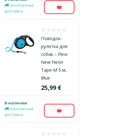
Бесплатная
В корзину
доставка
Оценка 0%
Поводок-
рулетка для
собак – Flexi
New Neon
Tape M 5 м,
Blue
Цена
25,99 €
В наличии
Бесплатная
В корзину
доставка
Оценка 0%