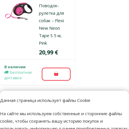
Поводок-
рулетка для
собак – Flexi
New Neon
Tape S 5 м,
Pink
Цена
20,99 €
В наличии
Бесплатная
В корзину
доставка
Оценка 0%
Данная страница использует файлы Cookie
Поводок-
рулетка для
На сайте мы используем собственные и сторонние файлы
собак – Flexi
cookie, чтобы сохранять вашу историю покупок и
New Neon
использовать информацию о ранее приобретенных товарах