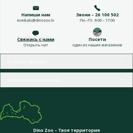
Напиши нам
Звони – 26 100 502
eveikals@dinozoo.lv
Пн.–Пт. 9:00 – 17:00
Свяжись с нами
Посети
Открыть чат
один из наших магазинов
Меню в футере
Интернет-магазин
Информация о компании
Dino Zoo – Твоя территория