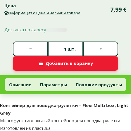
Цена
7,99 €
Информация о цене и наличии товара
Доставка по адресу
Количество штук *
−
+
шт.
Добавить в корзину
Контейнер для поводка-рулетки – Flexi Multi box, Light Grey
Добавить в корзину
Описание
Параметры
Похожие продукты
В начало страницы
superzoo.product.detail.content
Контейнер для поводка-рулетки – Flexi Multi box, Light
Grey
Многофункциональный контейнер для поводка-рулетки.
Изготовлен из пластика;