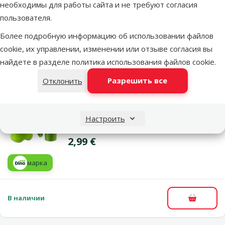
HandiPOD Flashlight Dispenser
необходимы для работы сайта и не требуют согласия
пользователя.
Исходная цена
14,99 €
Скидка
Цена
7,48 €
-50 %
Более подробную информацию об использовании файлов
cookie, их управлении, изменении или отзыве согласия вы
В наличии
найдете в разделе
политика использования файлов cookie
.
В корзи
Разрешить все
Отклонить
Оценка 0%
Контейнер для пакетиков – Dog Fantasy,
Настроить
Dispanser with 2 Rolls x 15 Bags
Цена
2,99 €
марка
В наличии
В корзи