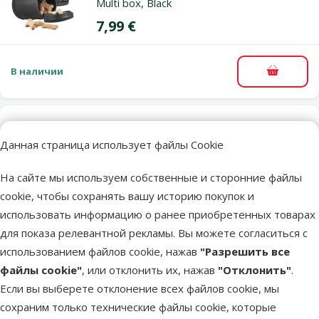
Multi box, Black
Цена
7,99 €
В наличии
В корзи
Оценка 0%
Контейнер для поводка-рулетки – Flexi
Данная страница использует файлы Cookie
Multi box, Light Grey
На сайте мы используем собственные и сторонние файлы
Цена
7,99 €
cookie, чтобы сохранять вашу историю покупок и
использовать информацию о ранее приобретенных товарах
В наличии
для показа релевантной рекламы. Вы можете согласиться с
В корзи
использованием файлов cookie, нажав
"Разрешить все
файлы cookie"
, или отклонить их, нажав
"Отклонить"
.
Если вы выберете отклонение всех файлов cookie, мы
Оценка 0%
Контейнер для пакетов – KONG
сохраним только технические файлы cookie, которые