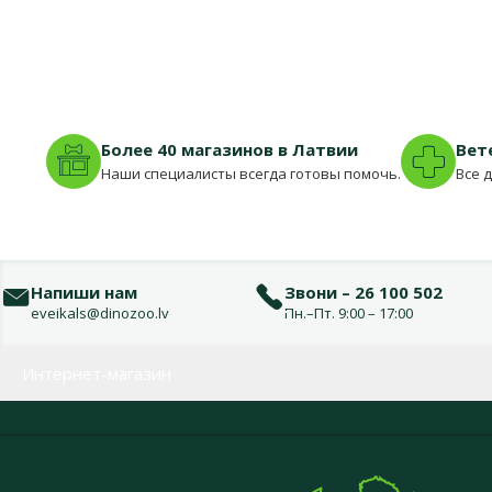
Более 40 магазинов в Латвии
Вет
Наши специалисты всегда готовы помочь.
Все 
Напиши нам
Звони – 26 100 502
eveikals@dinozoo.lv
Пн.–Пт. 9:00 – 17:00
Меню в футере
Интернет-магазин