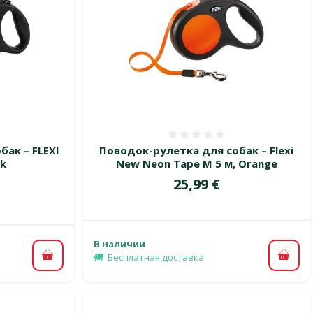
 0%
Оценка 0%
ак – FLEXI
Поводок-рулетка для собак – Flexi
ck
New Neon Tape M 5 м, Orange
Цена
25,99 €
цена
В наличии
Бесплатная доставка
В ко
В корзину