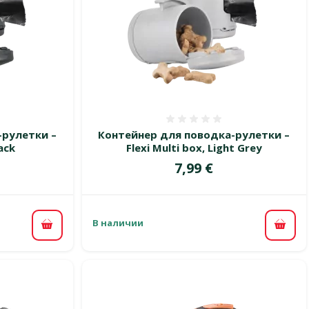
 0%
Оценка 0%
-рулетки –
Контейнер для поводка-рулетки –
lack
Flexi Multi box, Light Grey
Цена
7,99 €
В наличии
В корзину
В ко