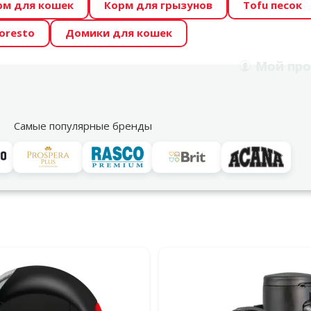
рм для кошек
Корм для грызунов
Tofu песок
 Zoo предлагает отличные цены на ТОП-овые корма! 🍖
oresto
Домики для кошек
DA ŪSAIŅI”! Возможно Твой питомец станет звездой 20
Мой
про
Поиск
рнет-магазин
Акции
Магазины
Услуги
Со
39
Самые популярные бренды
Flexi
Flexi
в широком ассортименте. Выбери поводок, который лучше все
льтры
дукция Flexi