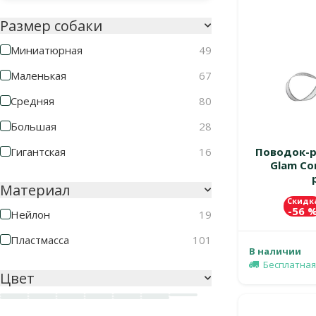
Размер собаки
Миниатюрная
49
Маленькая
67
Средняя
80
Большая
28
Гигантская
16
Поводок-ру
Glam Com
Материал
Скидк
-56 
Нейлон
19
Пластмасса
101
В наличии
Бесплатная
Цвет
Белый
Бирюзовый
Голубой
Желтый
Зеленый
Красный
Кремовый
Неоновый оранжевый/Неоновый зеленый
Оранжевый
Розовый
Светло-серый
Синий
Черный