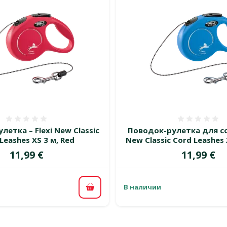
Оценка 0%
Оценка
етка – Flexi New Classic
Поводок-рулетка для соб
Leashes XS 3 м, Red
New Classic Cord Leashes 
Цена
Цена
11,99 €
11,99 €
В наличии
В корзину