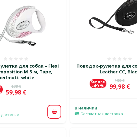
Оценка 0%
Оценка
летка для собак – Flexi
Поводок-рулетка для соб
position M 5 м, Tape,
Leather CC, Bla
perlmutt-white
Исходная 
199 €
Скидка
Цена
99,98 €
-49 %
Исходная цена
139 €
а
Цена
59,98 €
%
В наличии
Бесплатная доставка
В корзину
 доставка