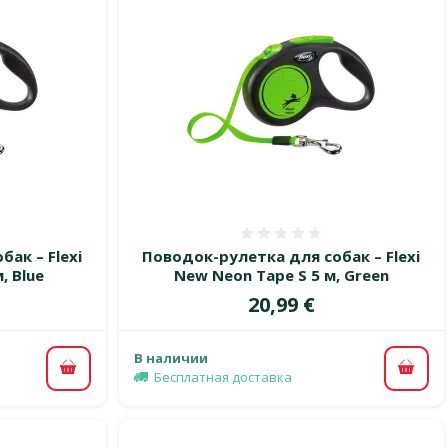
 0%
Оценка 0%
ак – Flexi
Поводок-рулетка для собак – Flexi
, Blue
New Neon Tape S 5 м, Green
Цена
20,99 €
В наличии
В корзину
В ко
Бесплатная доставка