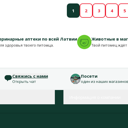
1
2
3
4
5
еринарные аптеки по всей Латвии
Животные в ма
для здоровья твоего питомца.
Твой питомец ждёт 
Свяжись с нами
Посети
Открыть чат
один из наших магазино
Информация о компании