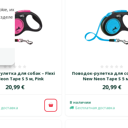
kie, их
азделе
Оценка 0%
Оценка
летка для собак – Flexi
Поводок-рулетка для соб
eon Tape S 5 м, Pink
New Neon Tape S 5 м
Цена
Цена
20,99 €
20,99 €
В наличии
В корзину
 доставка
Бесплатная доставка