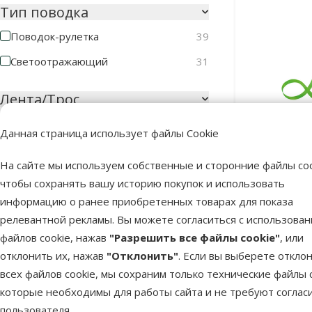
Тип поводка
Поводок-рулетка
39
Светоотражающий
31
Лента/Трос
Лента
67
Данная страница использует файлы Cookie
Трос
29
На сайте мы используем собственные и сторонние файлы coo
Поводок-ру
чтобы сохранять вашу историю покупок и использовать
Длина
New Ne
информацию о ранее приобретенных товарах для показа
релевантной рекламы. Вы можете согласиться с использова
файлов cookie, нажав
"Разрешить все файлы cookie"
, или
В наличии
200cm
1000cm
отклонить их, нажав
"Отклонить"
. Если вы выберете откло
Бесплатная
всех файлов cookie, мы сохраним только технические файлы c
Особые предложения
которые необходимы для работы сайта и не требуют соглас
пользователя.