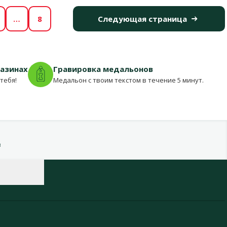
…
8
Следующая страница
газинах
Гравировка медальонов
тебя!
Медальон с твоим текстом в течение 5 минут.
в