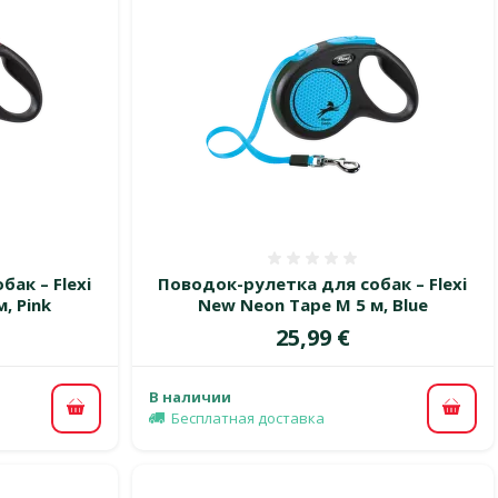
 0%
Оценка 0%
ак – Flexi
Поводок-рулетка для собак – Flexi
, Pink
New Neon Tape M 5 м, Blue
Цена
25,99 €
В наличии
В корзину
В ко
Бесплатная доставка