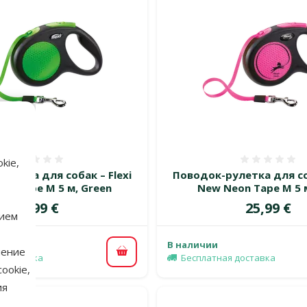
kie,
Оценка 0%
Оценка
летка для собак – Flexi
Поводок-рулетка для соб
on Tape M 5 м, Green
New Neon Tape M 5 м
Цена
Цена
25,99 €
25,99 €
нием
В наличии
нение
В корзину
 доставка
Бесплатная доставка
ookie,
ия