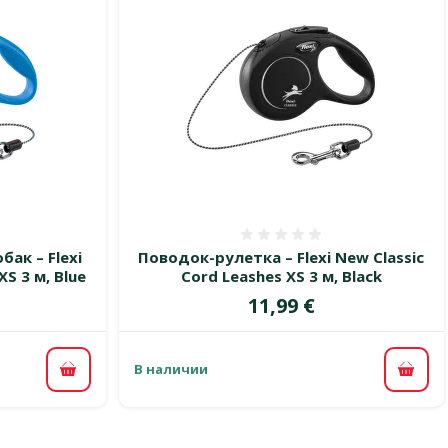
 0%
Оценка 0%
ак – Flexi
Поводок-рулетка – Flexi New Classic
XS 3 м, Blue
Cord Leashes XS 3 м, Black
Цена
11,99 €
В наличии
В корзину
В ко