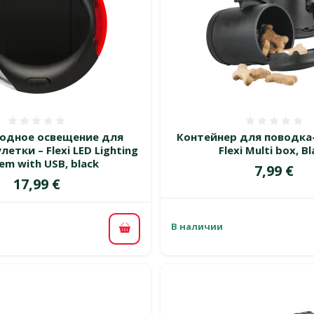
Оценка 0%
Оценка
одное освещение для
Контейнер для поводка
етки – Flexi LED Lighting
Flexi Multi box, B
em with USB, black
Цена
7,99 €
Цена
17,99 €
В наличии
В корзину