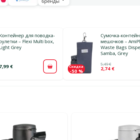
бренды
Контейнер для поводка-
Сумочка-контейн
рулетки – Flexi Multi box,
мешочков – AmiP
Light Grey
Waste Bags Disp
Samba, Grey
5,49 €
7,99 €
Скидка
2,74 €
В корзину
-50 %
льтры
тегории Пакеты и контейнеры для собачьих экскрементов