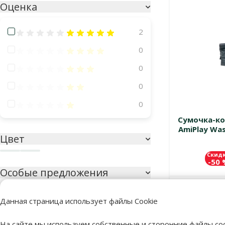
Оценка
Оценка 100%
2
Оценка 80%
0
Оценка 60%
0
Оценка 40%
0
Оценка 20%
0
Сумочка-ко
AmiPlay Was
Цвет
Скид
Бирюзовый
Темно-серый
-50
Особые предложения
Mēneša lielā akcija
4
В наличии
Данная страница использует файлы Cookie
На сайте мы используем собственные и сторонние файлы coo