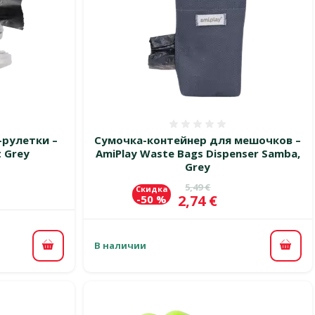
 0%
Оценка 0%
-рулетки –
Сумочка-контейнер для мешочков –
t Grey
AmiPlay Waste Bags Dispenser Samba,
Grey
Исходная цена
5,49 €
Скидка
Цена
2,74 €
-50 %
В наличии
В корзину
В ко