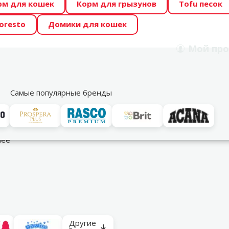
рм для кошек
Корм для грызунов
Tofu песок
 Zoo предлагает отличные цены на ТОП-овые корма! 🍖
oresto
Домики для кошек
DA ŪSAIŅI”! Возможно Твой питомец станет звездой 20
Мой
про
Поиск
рнет-магазин
Акции
Магазины
Услуги
Со
39
Самые популярные бренды
контейнеры для собачьих экскрементов
лее
Другие