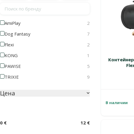
Поиск по бренду
AmiPlay
2
Dog Fantasy
7
Flexi
2
KONG
1
Контейнер
Fle
PAWISE
5
TRIXIE
9
Цена
В наличии
0 €
12 €