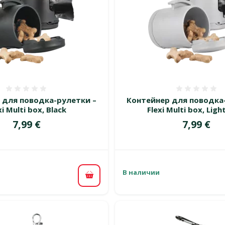
Оценка 0%
Оценка
 для поводка-рулетки –
Контейнер для поводка
xi Multi box, Black
Flexi Multi box, Ligh
Цена
Цена
7,99 €
7,99 €
В наличии
В корзину