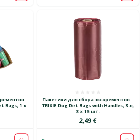
 0%
Оценка 0%
крементов –
Пакетики для сбора экскрементов –
t Bags, 1 x
TRIXIE Dog Dirt Bags with Handles, 3 л,
3 x 15 шт.
Цена
2,49 €