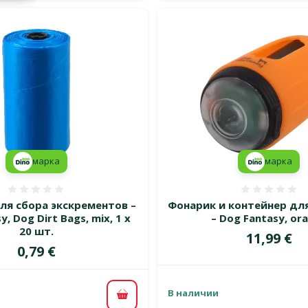
марка
марка
Оценка 0%
Оценка
ля сбора экскрементов –
Фонарик и контейнер дл
, Dog Dirt Bags, mix, 1 x
– Dog Fantasy, or
20 шт.
Цена
11,99 €
Цена
0,79 €
В наличии
В корзину