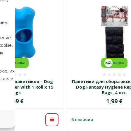
нием
нение
ookie,
ия
марка
марка
kie, их
Оценка 0%
Оценка
азделе
р для пакетиков – Dog
Пакетики для сбора экс
ispanser with 1 Roll x 15
Dog Fantasy Hygiene Re
Bags
Bags, 4 шт.
Цена
Цена
2,49 €
1,99 €
В наличии
В корзину