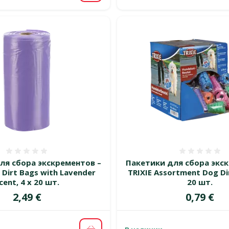
Оценка 0%
Оценка
ля сбора экскрементов –
Пакетики для сбора экс
 Dirt Bags with Lavender
TRIXIE Assortment Dog Dir
cent, 4 x 20 шт.
20 шт.
Цена
Цена
2,49 €
0,79 €