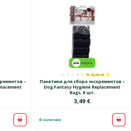
марка
1×
оценка
 0%
Оценка 100%, количест
крементов –
Пакетики для сбора экскрементов –
placement
Dog Fantasy Hygiene Replacement
Bags, 8 шт.
Цена
3,49 €
В наличии
В корзину
В ко