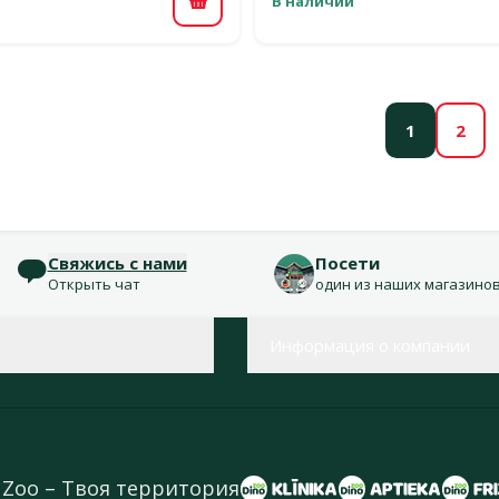
В наличии
В корзину
1
2
Свяжись с нами
Посети
Открыть чат
один из наших магазино
Информация о компании
 Zoo – Твоя территория