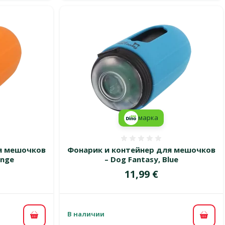
марка
 0%
Оценка 0%
я мешочков
Фонарик и контейнер для мешочков
ange
– Dog Fantasy, Blue
Цена
11,99 €
В наличии
В корзину
В ко