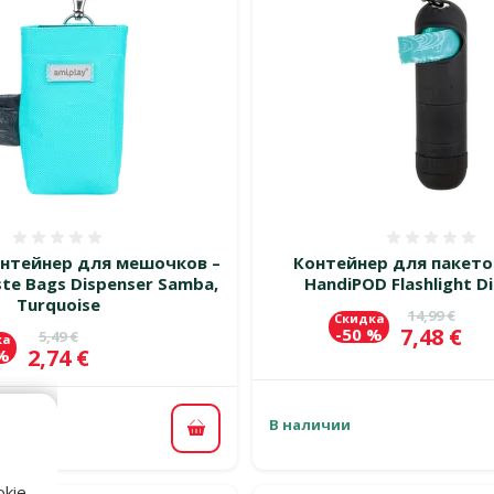
Оценка 0%
Оценка
нтейнер для мешочков –
Контейнер для пакето
te Bags Dispenser Samba,
HandiPOD Flashlight D
Turquoise
Исходная 
14,99 €
Скидка
Цена
7,48 €
-50 %
Исходная цена
5,49 €
ка
Цена
2,74 €
 %
В наличии
В корзину
kie,