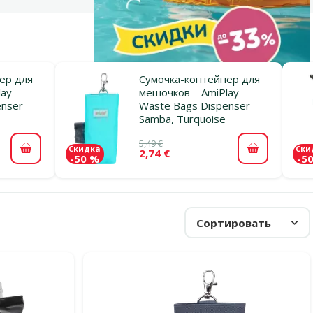
ер для
Сумочка-контейнер для
lay
мешочков – AmiPlay
enser
Waste Bags Dispenser
Samba, Turquoise
5,49 €
Скидка
Ски
2,74 €
В корзину
В корзину
-50 %
-5
Сортировать