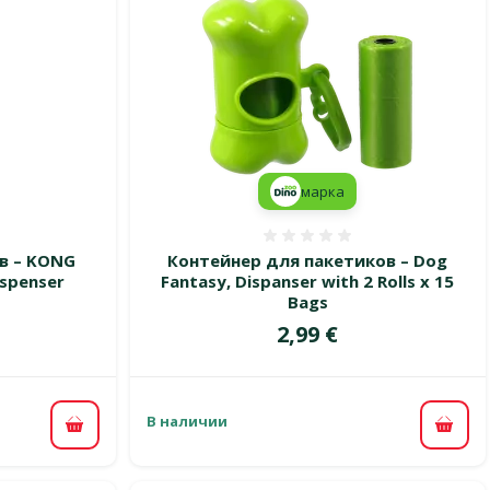
марка
 0%
Оценка 0%
в – KONG
Контейнер для пакетиков – Dog
ispenser
Fantasy, Dispanser with 2 Rolls x 15
Bags
цена
Цена
2,99 €
В наличии
В корзину
В ко