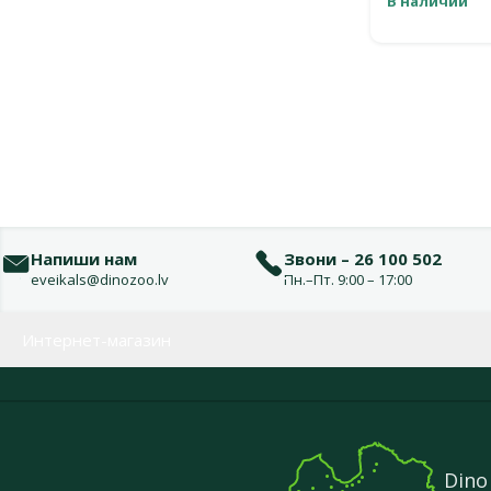
В наличии
Напиши нам
Звони – 26 100 502
eveikals@dinozoo.lv
Пн.–Пт. 9:00 – 17:00
Меню в футере
Интернет-магазин
Dino