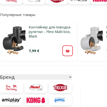
Популярные товары
Контейнер для поводка-
рулетки – Flexi Multi box,
Black
7,99 €
В корзину
Параметрический фильтр
Выбранные фи
Бренд
Продукты в ка