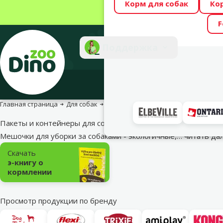
Корм для собак
Ко
Весь месяц Dino
F
Фотоконкурс “GA
Поддержка
Инте
Главная страница
Для собак
Для прогулок с собакой
Пакеты и 
Пакеты и контейнеры для собачьих экскрементов
Мешочки для уборки за собаками - экологичные,…
читать да
Подкатегория
Скачать
э-книгу о
кормлении
Просмотр продукции по бренду