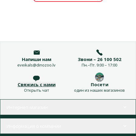
Напиши нам
Звони – 26 100 502
eveikals@dinozoo.lv
Пн.–Пт. 9:00 – 17:00
Свяжись с нами
Посети
Открыть чат
один из наших магазинов
Меню в футере
Интернет-магазин
Информация о компании