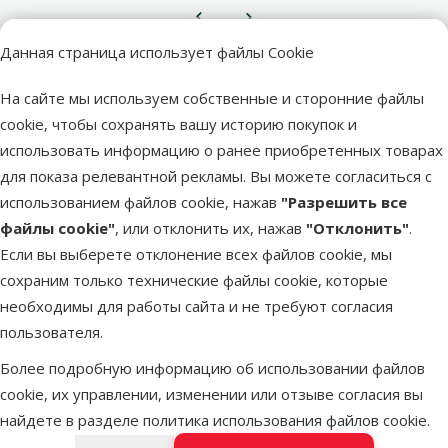
Предыдущая страница
Следующая страница
Перейти на страницу 1
Перейти на страницу 2
Перейти на страницу 3
Данная страница использует файлы Cookie
Похожие продукты
На сайте мы используем собственные и сторонние файлы
Оценка 0%
Контейнер для поводка-рулетки – Flexi
cookie, чтобы сохранять вашу историю покупок и
Multi box, Black
использовать информацию о ранее приобретенных товарах
для показа релевантной рекламы. Вы можете согласиться с
Цена
7,99 €
использованием файлов cookie, нажав
"Разрешить все
файлы cookie"
, или отклонить их, нажав
"Отклонить"
.
В наличии
В корзи
Если вы выберете отклонение всех файлов cookie, мы
сохраним только технические файлы cookie, которые
необходимы для работы сайта и не требуют согласия
Оценка 0%
пользователя.
Контейнер для поводка-рулетки – Flexi
Более подробную информацию об использовании файлов
Multi box, Light Grey
cookie, их управлении, изменении или отзыве согласия вы
Цена
7,99 €
найдете в разделе
политика использования файлов cookie
.