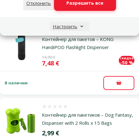
Разрешить все
Отклонить
В наличии
В корзи
Настроить
Оценка 0%
Контейнер для пакетов – KONG
HandiPOD Flashlight Dispenser
Исходная цена
14,99 €
Скидка
Цена
7,48 €
-50 %
В наличии
В корзи
Оценка 0%
Контейнер для пакетиков – Dog Fantasy,
Dispanser with 2 Rolls x 15 Bags
Цена
2,99 €