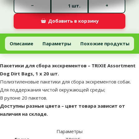
Количество штук *
−
+
шт.
Добавить в корзину
Пакетики для сбора экскрементов – TRIXIE Assortment Dog Dirt B
Добавить в корзину
Описание
Параметры
Похожие продукты
В начало страницы
superzoo.product.detail.content
Пакетики для сбора экскрементов – TRIXIE Assortment
Dog Dirt Bags, 1 x 20 шт.
Полиэтиленовые пакетики для сбора экскрементов собак.
Для поддержания чистой окружающей среды;
В рулоне 20 пакетов.
Доступны разные цвета – цвет товара зависит от
наличия на складе.
Параметры