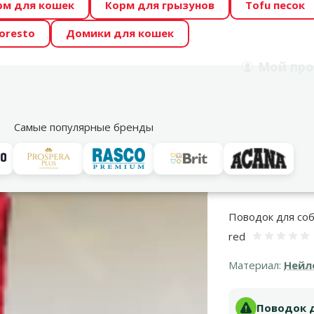
рм для кошек
Корм для грызунов
Tofu песок
 Zoo предлагает отличные цены на ТОП-овые корма! 🍖
oresto
Домики для кошек
DA ŪSAIŅI”! Возможно Твой питомец станет звездой 20
Мой
про
Поиск
рнет-магазин
Акции
Магазины
Услуги
Со
39
Самые популярные бренды
водки
Веревочные поводки
Поводок для собак DogFantasy Leash P
Поводок для соба
red
Оценк
Материал:
Нейл
Поводок д