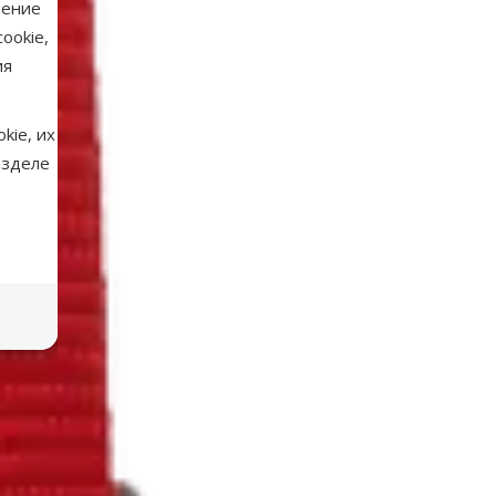
нение
ookie,
ия
kie, их
азделе