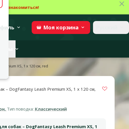
Зак
→
Ознакомиться!
27
→
Участвовать
superzoo.ch
филь
Русский
Моя
корзина
веты
remium XS, 1 x 120 см, red
Vložit do 
к – DogFantasy Leash Premium XS, 1 x 120 см,
а 0%
он,
Тип поводка:
Классический
ля собак – DogFantasy Leash Premium XS, 1