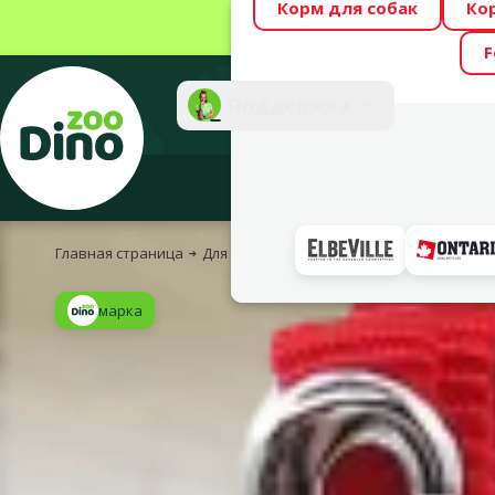
Корм для собак
Ко
Весь месяц Dino
F
Фотоконкурс “GA
Поддержка
Инте
Главная страница
Для собак
Для прогулок с собакой
По
марка