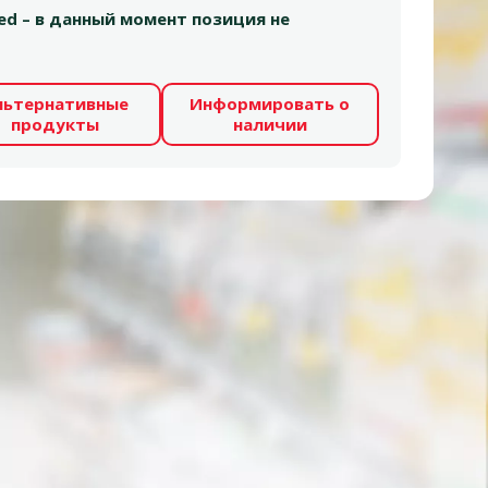
 red – в данный момент позиция не
льтернативные
Информировать о
продукты
наличии