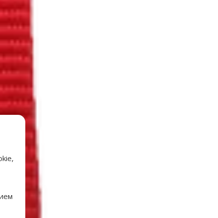
kie,
нием