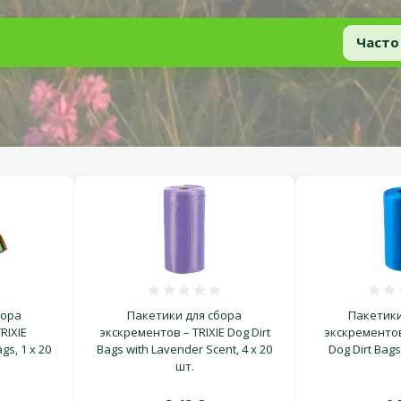
Часто
Нужные товары для питомца
ка 0%
Оценка 0%
бора
Пакетики для сбора
Пакетики
RIXIE
экскрементов – TRIXIE Dog Dirt
экскрементов
gs, 1 x 20
Bags with Lavender Scent, 4 x 20
Dog Dirt Bags,
шт.