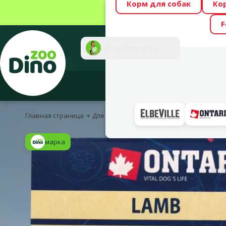
Корм для собак
Ко
Весь месяц Dino
F
Фотоконкурс “GA
Поддержка
Инте
Главная страница
Для собак
Корм и лакомства
Консерв
марка