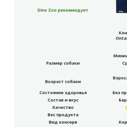
Dino Zoo рекомендует
Кон
Onta
Миниа
Размер собаки
С
Взрос
Возраст собаки
Состояние здоровья
Без п
Состав и вкус
Бар
Качество
Вес продукта
Вид консерв
Кор