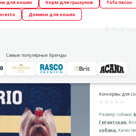
рм для кошек
Корм для грызунов
Tofu песок
 Zoo предлагает отличные цены на ТОП-овые корма! 🍖
oresto
Домики для кошек
DA ŪSAIŅI”! Возможно Твой питомец станет звездой 20
Мой
про
Поиск
рнет-магазин
Акции
Магазины
Услуги
Со
39
Самые популярные бренды
ы для собак
Для взрослых собак
Ontario Alucup Lamb with Rice, 320 
Консервы для соб
Оценка 0%
Размер собаки:
Гигантская,
Воз
собака,
Качеств