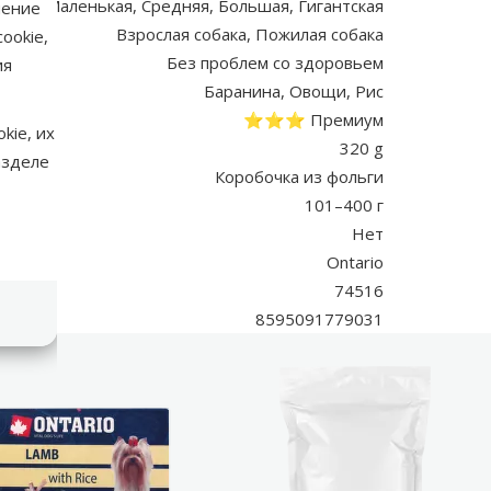
ная, Маленькая, Средняя, Большая, Гигантская
нение
Взрослая собака, Пожилая собака
ookie,
Без проблем со здоровьем
ия
Баранина, Овощи, Рис
⭐⭐⭐ Премиум
kie, их
320 g
азделе
Коробочка из фольги
101–400 г
Нет
Ontario
74516
8595091779031