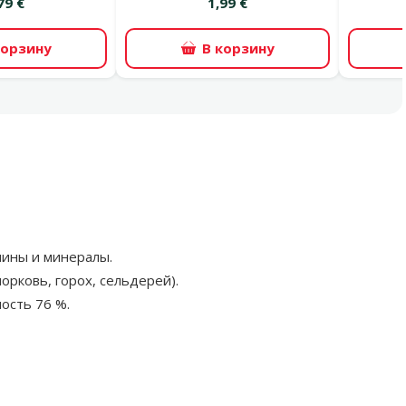
79 €
1,99 €
корзину
В корзину
мины и минералы.
орковь, горох, сельдерей).
ность 76 %.