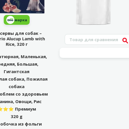
марка
сервы для собак –
Поиск продукта
rio Alucup Lamb with
V
Rice, 320 г
тюрная, Маленькая,
редняя, Большая,
Гигантская
лая собака, Пожилая
собака
роблем со здоровьем
анина, Овощи, Рис
⭐⭐⭐ Премиум
320 g
обочка из фольги