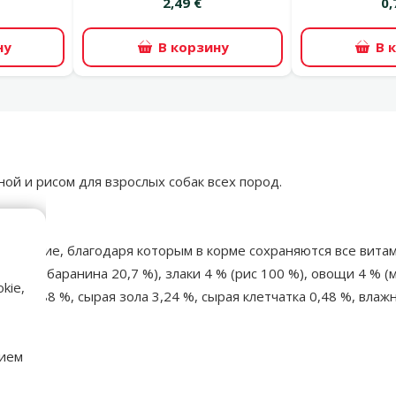
2,49 €
0,
ну
В корзину
В 
й и рисом для взрослых собак всех пород.
у;
давление, благодаря которым в корме сохраняются все вита
з них баранина 20,7 %), злаки 4 % (рис 100 %), овощи 4 % (м
kie,
иры 6,88 %, сырая зола 3,24 %, сырая клетчатка 0,48 %, влаж
нием
аметры