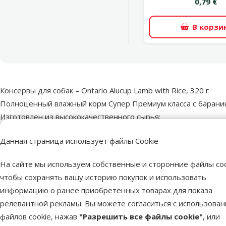
0,79 €
В корзи
superzoo.product.detail.content
Консервы для собак – Ontario Alucup Lamb with Rice, 320 г
Полноценный влажный корм Супер Премиум класса с баранино
Изготовлен из высококачественного сырья;
На 92 % состоит из мяса, приготовленного в собственном сок
Данная страница использует файлы Cookie
При консервировании используются высокие температура и 
Состав: мясо и субпродукты животного происхождения 91 % (и
На сайте мы используем собственные и сторонние файлы coo
Аналитический состав: сырой белок 10,89 %, сырые масла и ж
чтобы сохранять вашу историю покупок и использовать
информацию о ранее приобретенных товарах для показа
релевантной рекламы. Вы можете согласиться с использова
Пар
файлов cookie, нажав
"Разрешить все файлы cookie"
, или