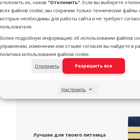
Размер собаки
Миниатюр
отклонить их, нажав
"Отклонить"
. Если вы выберете откло
Возраст собаки
всех файлов cookie, мы сохраним только технические файлы c
Состояние здоровья
которые необходимы для работы сайта и не требуют соглас
Состав и вкус
пользователя.
Качество
Более подробную информацию об использовании файлов coo
Вес продукта
управлении, изменении или отзыве согласия вы найдете в р
Вид консерв
политика использования файлов cookie
.
Вес упаковки
Разрешить все
Отклонить
Для кастрированных и стерилизованных собак
Бренд
Номер в каталоге
Настроить
EAN
Лучшее для твоего питомца
Dino Zoo рекомендует
Продукт
Лучшее для твоего питомца