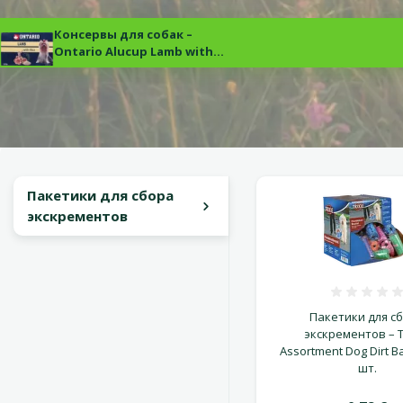
Консервы для собак –
Ontario Alucup Lamb with
Rice, 320 г
Пакетики для сбора
экскрементов
Оцен
Пакетики для с
экскрементов – T
Assortment Dog Dirt Ba
шт.