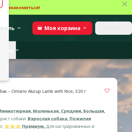
Зак
→
Ознакомиться!
27
→
Участвовать
superzoo.ch
филь
Русский
Моя
корзина
веты
г
Vložit do 
ак – Ontario Alucup Lamb with Rice, 320 г
Миниатюрная, Маленькая, Средняя, Большая,
раст собаки:
Взрослая собака, Пожилая
о:
⭐⭐⭐ Премиум,
Для кастрированных и