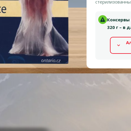
стерилизованны
Консервы д
320 г – в
А
Альтернативные продукты