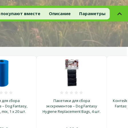
 покупают вместе
Описание
Параметры
Оценка 0%
Оценка 0%
 для сбора
Пакетики для сбора
Контейн
 – Dog Fantasy,
экскрементов – Dog Fantasy
Fantasy
 mix, 1 x 20 шт.
Hygiene Replacement Bags, 4 шт.