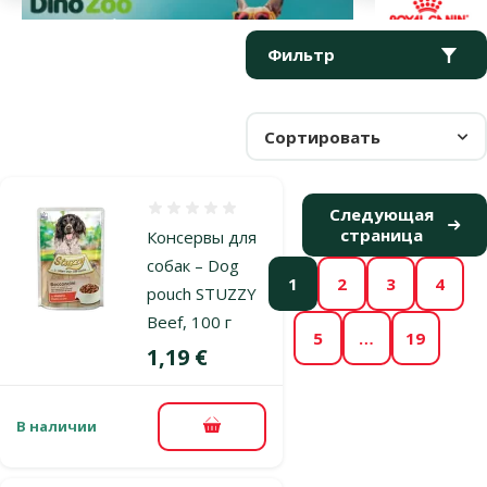
Параметрический фильтр
Выбранные фильтры
Продукты в категории Консервы для собак
Фильтр
Сортировать
Оценка 0%
Следующая
страница
Консервы для
собак – Dog
1
2
3
4
pouch STUZZY
Beef, 100 г
5
…
19
Цена
1,19 €
В наличии
В корзину