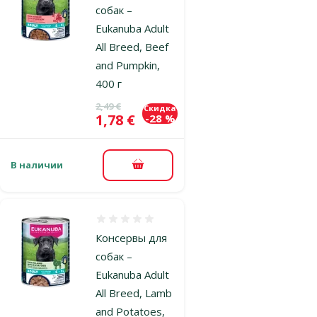
собак –
Eukanuba Adult
All Breed, Beef
and Pumpkin,
400 г
Исходная цена
2,49 €
Скидка
Цена
1,78 €
-28 %
В наличии
В корзину
Оценка 0%
Консервы для
собак –
Eukanuba Adult
All Breed, Lamb
and Potatoes,