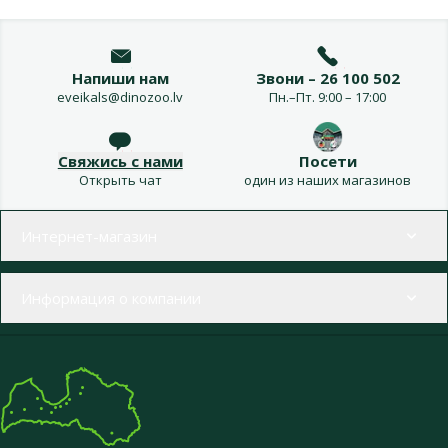
Напиши нам
Звони – 26 100 502
eveikals@dinozoo.lv
Пн.–Пт. 9:00 – 17:00
Свяжись с нами
Посети
Открыть чат
один из наших магазинов
Меню в футере
Интернет-магазин
Информация о компании