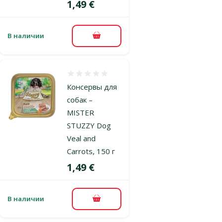
Цена
1,49 €
В наличии
В корзину
Оценка 0%
Консервы для
собак –
MISTER
STUZZY Dog
Veal and
Carrots, 150 г
Цена
1,49 €
В наличии
В корзину