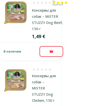
1×
Оценка 80%, количество оценок: 1
оценка
Консервы для
собак – MISTER
STUZZY Dog Beef,
150 г
Цена
1,49 €
В наличии
В корзину
Оценка 0%
Консервы для
собак –
MISTER
STUZZY Dog
Chicken, 150 г