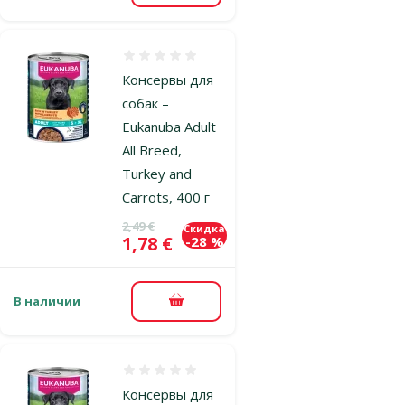
Оценка 0%
Консервы для
собак –
Eukanuba Adult
All Breed,
Turkey and
Carrots, 400 г
Исходная цена
2,49 €
Скидка
Цена
1,78 €
-28 %
В наличии
В корзину
Оценка 0%
Консервы для