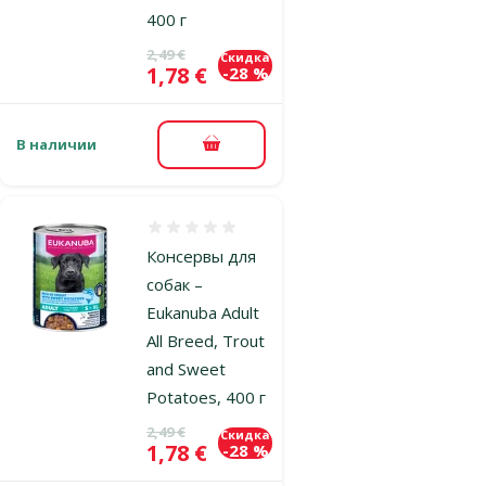
400 г
Исходная цена
2,49 €
Скидка
Цена
1,78 €
-28 %
В наличии
В корзину
Оценка 0%
Консервы для
собак –
Eukanuba Adult
All Breed, Trout
and Sweet
Potatoes, 400 г
Исходная цена
2,49 €
Скидка
Цена
1,78 €
-28 %