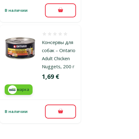
В наличии
В корзину
Оценка 0%
Консервы для
собак – Ontario
Adult Chicken
Nuggets, 200 г
Цена
1,69 €
марка
В наличии
В корзину