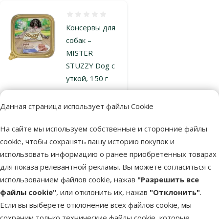
Оценка 0%
Консервы для
собак –
MISTER
STUZZY Dog с
уткой, 150 г
Цена
1,49 €
Данная страница использует файлы Cookie
В наличии
На сайте мы используем собственные и сторонние файлы
В корзину
cookie, чтобы сохранять вашу историю покупок и
использовать информацию о ранее приобретенных товарах
Оценка 0%
для показа релевантной рекламы. Вы можете согласиться с
Консервы для
использованием файлов cookie, нажав
"Разрешить все
собак –
файлы cookie"
, или отклонить их, нажав
"Отклонить"
.
MISTER
Если вы выберете отклонение всех файлов cookie, мы
STUZZY Dog
сохраним только технические файлы cookie, которые