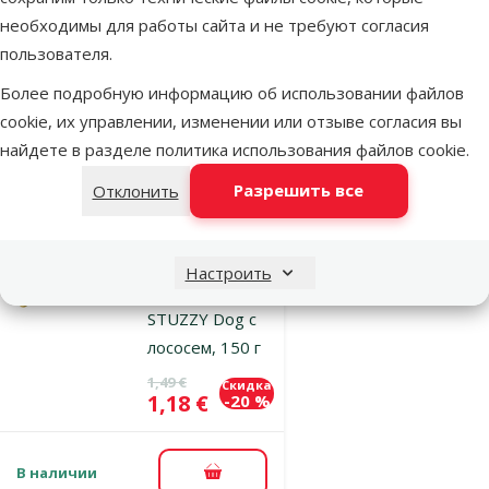
Ham, 150 г
необходимы для работы сайта и не требуют согласия
Цена
1,49 €
пользователя.
Более подробную информацию об использовании файлов
cookie, их управлении, изменении или отзыве согласия вы
В наличии
В корзину
найдете в разделе
политика использования файлов cookie
.
Разрешить все
Отклонить
Оценка 0%
Консервы для
собак –
Настроить
MISTER
STUZZY Dog с
лососем, 150 г
Исходная цена
1,49 €
Скидка
Цена
1,18 €
-20 %
В наличии
В корзину