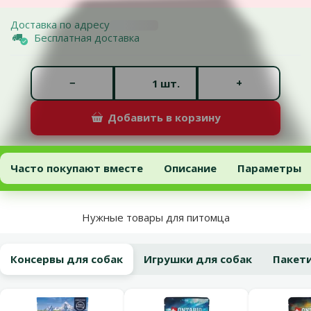
Доставка по адресу
Бесплатная доставка
Количество штук *
−
+
шт.
Добавить в корзину
Корм для собак - Josera Green Petfood Insect Dog Sensitive, 10 кг
Добавить в корзину
Часто покупают вместе
Описание
Параметры
В начало страницы
Нужные товары для питомца
Консервы для собак
Игрушки для собак
Пакети