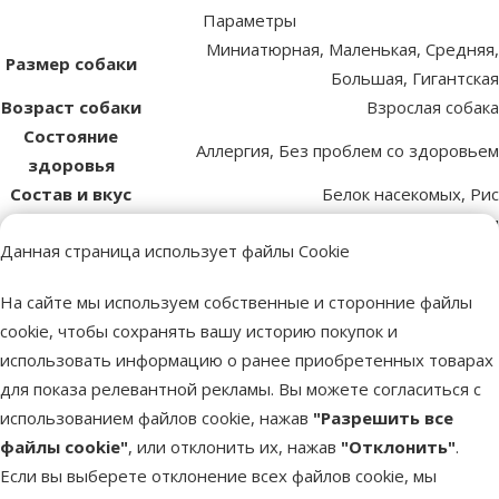
Параметры
Миниатюрная, Маленькая, Средняя,
Размер собаки
Большая, Гигантская
Возраст собаки
Взрослая собака
Состояние
Аллергия, Без проблем со здоровьем
здоровья
Состав и вкус
Белок насекомых, Рис
Качество
⭐⭐⭐⭐ Суперпремиум
Данная страница использует файлы Cookie
Вес продукта
10 kg
Номер в
43190
На сайте мы используем собственные и сторонние файлы
каталоге
cookie, чтобы сохранять вашу историю покупок и
EAN
4032254789628
использовать информацию о ранее приобретенных товарах
Качество корма – что важно знать
для показа релевантной рекламы. Вы можете согласиться с
использованием файлов cookie, нажав
"Разрешить все
Самый низкий класс
Эконом
Basic+
файлы cookie"
, или отклонить их, нажав
"Отклонить"
.
Если вы выберете отклонение всех файлов cookie, мы