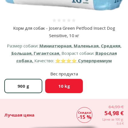
Оценка 0%
Корм для собак - Josera Green Petfood Insect Dog
Sensitive, 10 кг
Размер собаки:
Миниатюрная, Маленькая, Средняя,
Большая, Гигантская,
Возраст собаки:
Взрослая
собака,
Качество:
⭐⭐⭐⭐ Суперпремиум
Вес продукта
900 g
10 kg
64,99 €
54,98 €
Скидка
Лучшая цена
-15 %
Цена за 100 g:
0,6 €