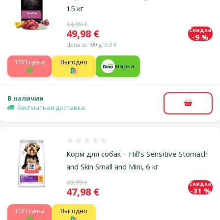
15 кг
Исходная цена
54,99 €
Скидка
Цена
49,98 €
-9 %
Цена за 100 g: 0,3 €
TOП цена
Выгодно
марка
💚
🛍️
В наличии
В корзи
Бесплатная доставка
Оценка 0%
Корм для собак – Hill's Sensitive Stomach
and Skin Small and Mini, 6 кг
Исходная цена
69,99 €
Скидка
Цена
47,98 €
-31 %
TOП цена
Выгодно
💚
🛍️