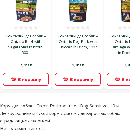
Оценка 0%
Оценка 0%
Консервы для собак –
Консервы для собак –
Консервы д
Ontario Beef with
Ontario Dog Pork with
Ontario 
vegetables in broth,
Chicken in Broth, 100 г
Cartilage w
300 г
in Brot
2,99 €
1,09 €
1,0
В корзину
В корзину
В к
superzoo.product.detail.content
Корм для собак - Green Petfood InsectDog Sensitive, 10 кг
Легкоусвояемый сухой корм с рисом для взрослых собак,
страдающих аллергией.
Не содержит глютен;