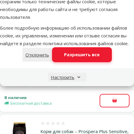
сохраним только технические файлы cookie, которые
необходимы для работы сайта и не требуют согласия
Похожие продукты
пользователя.
Более подробную информацию об использовании файлов
Оценка 0%
Диетический корм для собак – Prospera
cookie, их управлении, изменении или отзыве согласия вы
Plus Light, 15 кг
найдете в разделе
политика использования файлов cookie
.
Исходная цена
49,99 €
Разрешить все
Отклонить
Скидка
Цена
44,98 €
-10 %
Цена за 100 g: 0,3 €
TOП цена
Выгодно
Настроить
марка
💚
🛍️
В наличии
В корзи
Бесплатная доставка
Оценка 0%
Корм для собак – Prospera Plus Sensitive,