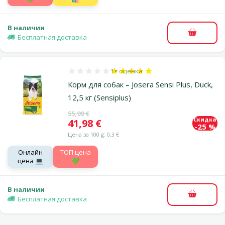
В наличии
В корзи
Бесплатная доставка
1×
оценка
Оценка 100%, количество оценок: 1
Корм для собак – Josera Sensi Plus, Duck,
12,5 кг (Sensiplus)
Исходная цена
55,99 €
Скидка
Цена
41,98 €
-25 %
Цена за 100 g: 0,3 €
Онлайн
TOП цена
цена 💻
💚
В наличии
В корзи
Бесплатная доставка