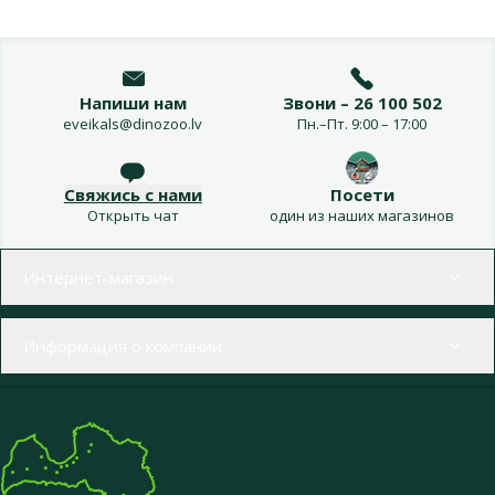
Напиши нам
Звони – 26 100 502
eveikals@dinozoo.lv
Пн.–Пт. 9:00 – 17:00
Свяжись с нами
Посети
Открыть чат
один из наших магазинов
Меню в футере
Интернет-магазин
Информация о компании