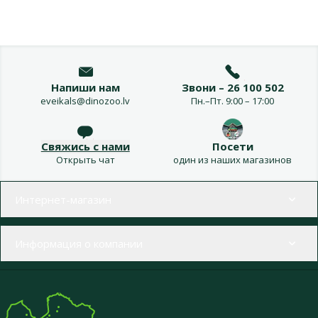
Напиши нам
Звони – 26 100 502
eveikals@dinozoo.lv
Пн.–Пт. 9:00 – 17:00
Свяжись с нами
Посети
Открыть чат
один из наших магазинов
Меню в футере
Интернет-магазин
Информация о компании