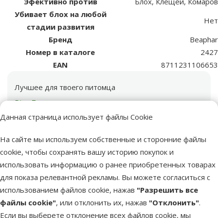
Эфективно против
Блох, Клещей, Комаров
Убивает блох на любой
Нет
стадии развития
Бренд
Beaphar
Номер в каталоге
2427
EAN
8711231106653
Лучшее для твоего питомца
Dino Zoo рекомендует
Данная страница использует файлы Cookie
На сайте мы используем собственные и сторонние файлы
cookie, чтобы сохранять вашу историю покупок и
использовать информацию о ранее приобретенных товарах
для показа релевантной рекламы. Вы можете согласиться с
марка
использованием файлов cookie, нажав
"Разрешить все
файлы cookie"
, или отклонить их, нажав
"Отклонить"
.
Ошейник от блох для
Поиск продукта
Если вы выберете отклонение всех файлов cookie, мы
собак – Beaphar, VETO