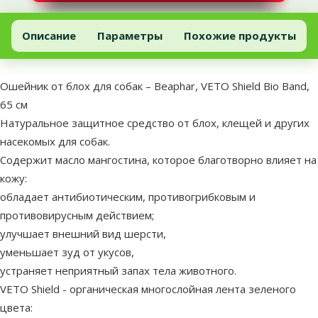
Ошейник от блох для собак – Beaphar, VETO Shield Bio Band, 65 
Добавить в корзину
Описание
Параметры
Похожие продукты
В начало страницы
superzoo.product.detail.content
Ошейник от блох для собак – Beaphar, VETO Shield Bio Band,
65 см
Натуральное защитное средство от блох, клещей и других
насекомых для собак.
Содержит масло мангостина, которое благотворно влияет на
кожу:
обладает антибиотическим, противогрибковым и
противовирусным действием;
улучшает внешний вид шерсти,
уменьшает зуд от укусов,
устраняет неприятный запах тела животного.
VETO Shield - органическая многослойная лента зеленого
цвета: