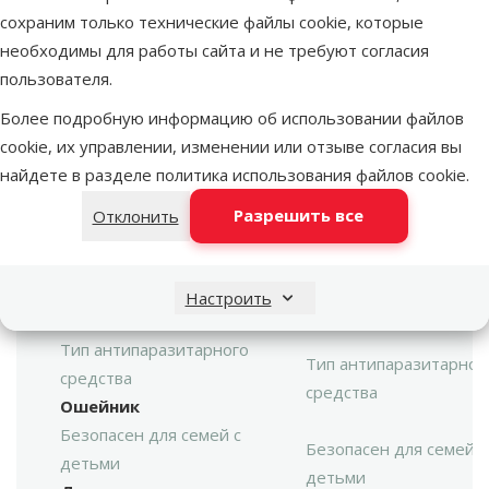
Vy
Shield Bio Band, 65 см
сохраним только технические файлы cookie, которые
необходимы для работы сайта и не требуют согласия
Размер собаки
пользователя.
Маленькая, Средняя,
Размер собаки
Более подробную информацию об использовании файлов
Большая, Гигантская
cookie, их управлении, изменении или отзыве согласия вы
Возраст собаки
найдете в разделе
политика использования файлов cookie
.
Щенок, Взрослая
Возраст собаки
собака, Пожилая
Разрешить все
Отклонить
собака
Тип антипаразитарного
Тип антипаразитарног
средства
Настроить
средства
Отпугивающий
Тип антипаразитарного
Тип антипаразитарног
средства
средства
Ошейник
Безопасен для семей с
Безопасен для семей с
детьми
детьми