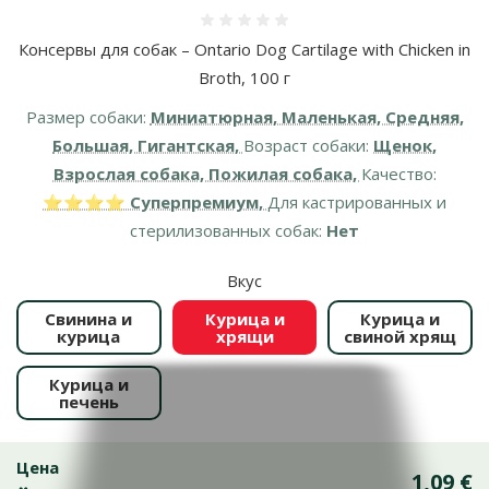
Оценка 0%
Консервы для собак – Ontario Dog Cartilage with Chicken in
Broth, 100 г
Размер собаки:
Миниатюрная, Маленькая, Средняя,
Большая, Гигантская,
Возраст собаки:
Щенок,
Взрослая собака, Пожилая собака,
Качество:
⭐⭐⭐⭐ Суперпремиум,
Для кастрированных и
стерилизованных собак:
Нет
Вкус
Свинина и
Курица и
Курица и
курица
хрящи
свиной хрящ
Курица и
печень
Цена
1,09 €