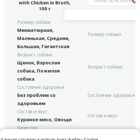
with Chicken in Broth,
Vy
100 г
Размер собаки
Миниатюрная,
Размер собаки
Маленькая, Средняя,
Большая, Гигантская
Возраст собаки
Щенок, Взрослая
Возраст собаки
собака, Пожилая
собака
Состояние здоровья
Без проблем со
Состояние здоровья
здоровьем
Состав и вкус
Состав и вкус
Куриное мясо, Овощи
Качество
⭐⭐⭐⭐
Качество
Данная страница использует файлы Cookie