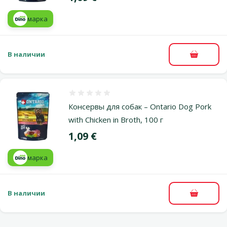
марка
В наличии
В корзи
Оценка 0%
Консервы для собак – Ontario Dog Pork
with Chicken in Broth, 100 г
Цена
1,09 €
марка
В наличии
В корзи