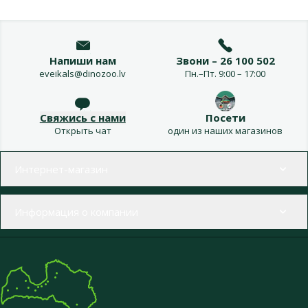
Напиши нам
Звони – 26 100 502
eveikals@dinozoo.lv
Пн.–Пт. 9:00 – 17:00
Свяжись с нами
Посети
Открыть чат
один из наших магазинов
Меню в футере
Интернет-магазин
Информация о компании