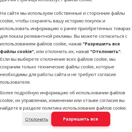
Суперпремиум
Вид консерв
На сайте мы используем собственные и сторонние файлы
Вид консерв
Пакетик
cookie, чтобы сохранять вашу историю покупок и
Вес упаковки
использовать информацию о ранее приобретенных товарах
Вес упаковки
0–100 г
для показа релевантной рекламы. Вы можете согласиться с
Для кастрированных и
использованием файлов cookie, нажав
"Разрешить все
Для кастрированных и
стерилизованных собак
файлы cookie"
, или отклонить их, нажав
"Отклонить"
.
стерилизованных соба
Нет
Если вы выберете отклонение всех файлов cookie, мы
Цена
сохраним только технические файлы cookie, которые
Цена
1,09 €
необходимы для работы сайта и не требуют согласия
Добавить в
пользователя.
корзину
Более подробную информацию об использовании файлов
cookie, их управлении, изменении или отзыве согласия вы
найдете в разделе
политика использования файлов cookie
.
Разрешить все
Отклонить