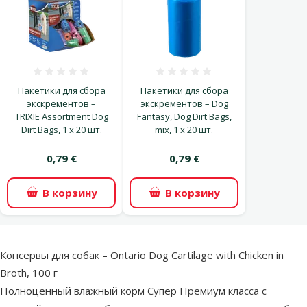
Оценка 0%
Оценка 0%
Пакетики для сбора
Пакетики для сбора
экскрементов –
экскрементов – Dog
TRIXIE Assortment Dog
Fantasy, Dog Dirt Bags,
Dirt Bags, 1 x 20 шт.
mix, 1 x 20 шт.
0,79 €
0,79 €
В корзину
В корзину
superzoo.product.detail.content
Консервы для собак – Ontario Dog Cartilage with Chicken in
Broth, 100 г
Полноценный влажный корм Супер Премиум класса с