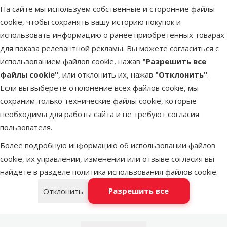
На сайте мы используем собственные и сторонние файлы
cookie, чтобы сохранять вашу историю покупок и
Latvijas Pasts пакомат
в среду
использовать информацию о ранее приобретенных товарах
для показа релевантной рекламы. Вы можете согласиться с
использованием файлов cookie, нажав
"Разрешить все
DPD Pickup tīkls
в среду
файлы cookie"
, или отклонить их, нажав
"Отклонить"
.
Если вы выберете отклонение всех файлов cookie, мы
сохраним только технические файлы cookie, которые
LATVIJAS PASTS почтовое отделение
в среду
необходимы для работы сайта и не требуют согласия
пользователя.
Более подробную информацию об использовании файлов
OMNIVA пакоматы
в среду
cookie, их управлении, изменении или отзыве согласия вы
найдете в разделе
политика использования файлов cookie
.
Добавить в корзину
Разрешить все
Отклонить