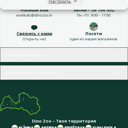
Настроить
Напиши нам
Звони – 26 100 502
eveikals@dinozoo.lv
Пн.–Пт. 9:00 – 17:00
Свяжись с нами
Посети
Открыть чат
один из наших магазинов
Меню в футере
Интернет-магазин
Информация о компании
Dino Zoo – Твоя территория