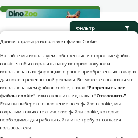
Текущие события
Параметрический фильтр
Выбранные фильтры
Продукты в категории Рельефная поверхность / 3D
Фильтр
Данная страница использует файлы Cookie
Сортировать
На сайте мы используем собственные и сторонние файлы
cookie, чтобы сохранять вашу историю покупок и
Продукция не найдена
использовать информацию о ранее приобретенных товарах
для показа релевантной рекламы. Вы можете согласиться с
использованием файлов cookie, нажав
"Разрешить все
файлы cookie"
, или отклонить их, нажав
"Отклонить"
.
Если вы выберете отклонение всех файлов cookie, мы
Напиши нам
Звони – 26 100 502
сохраним только технические файлы cookie, которые
eveikals@dinozoo.lv
Пн.–Пт. 9:00 – 17:00
необходимы для работы сайта и не требуют согласия
пользователя.
Свяжись с нами
Посети