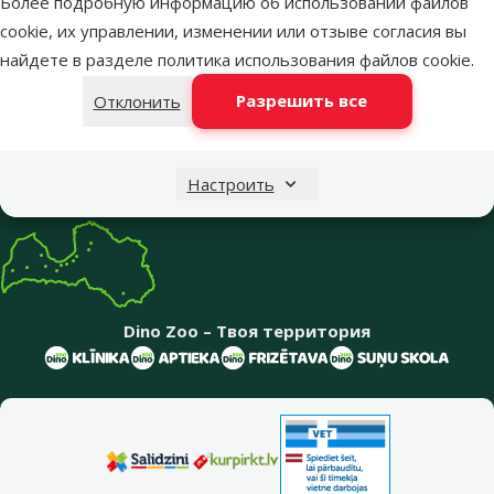
Более подробную информацию об использовании файлов
Открыть чат
один из наших магазинов
cookie, их управлении, изменении или отзыве согласия вы
найдете в разделе
политика использования файлов cookie
.
Меню в футере
Интернет-магазин
Разрешить все
Отклонить
Информация о компании
Настроить
Dino Zoo – Твоя территория