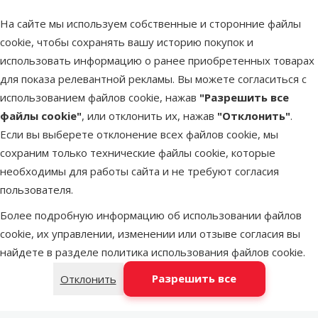
аквариуме;
На сайте мы используем собственные и сторонние файлы
Изготовлен из нетоксичного материала.
cookie, чтобы сохранять вашу историю покупок и
Размеры: 120 x 50 см.
использовать информацию о ранее приобретенных товарах
для показа релевантной рекламы. Вы можете согласиться с
Параметры
использованием файлов cookie, нажав
"Разрешить все
Материал
Пластмасса
файлы cookie"
, или отклонить их, нажав
"Отклонить"
.
Цвет
Натуральный
Если вы выберете отклонение всех файлов cookie, мы
Бренд
Aqua Excellent
сохраним только технические файлы cookie, которые
Номер в каталоге
77294
необходимы для работы сайта и не требуют согласия
EAN
8595091764730
пользователя.
Лучшее для твоего питомца
Более подробную информацию об использовании файлов
cookie, их управлении, изменении или отзыве согласия вы
Dino Zoo рекомендует
найдете в разделе
политика использования файлов cookie
.
Разрешить все
Отклонить