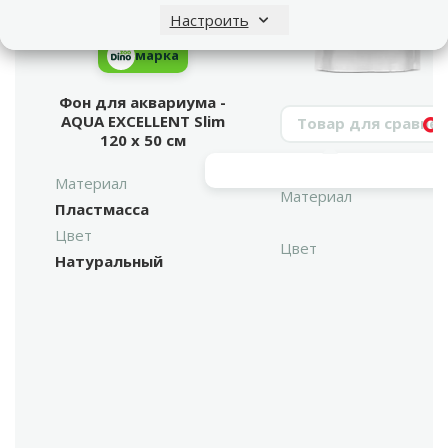
Настроить
марка
Фон для аквариума -
Поиск продукта
AQUA EXCELLENT Slim
Vy
120 x 50 cм
Материал
Материал
Пластмасса
Цвет
Цвет
Натуральный