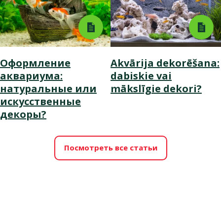
Оформление
Akvārija dekorēšana:
аквариума:
dabiskie vai
натуральные или
mākslīgie dekori?
искусственные
декоры?
Посмотреть все статьи