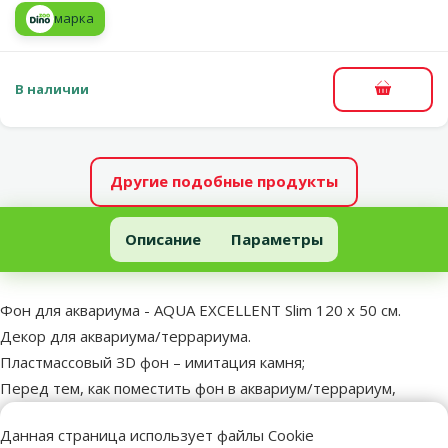
марка
В наличии
В корзи
Другие подобные продукты
Фон для аквариума - AQUA EXCELLENT Slim 120 x 50 cм
Описание
Параметры
В начало страницы
superzoo.product.detail.content
Фон для аквариума - AQUA EXCELLENT Slim 120 x 50 cм.
Декор для аквариума/террариума.
Пластмассовый ЗD фон – имитация камня;
Перед тем, как поместить фон в аквариум/террариум,
тщательно промойте декор под проточной водой;
Данная страница использует файлы Cookie
Декоративный материал не влияет на качество воды в