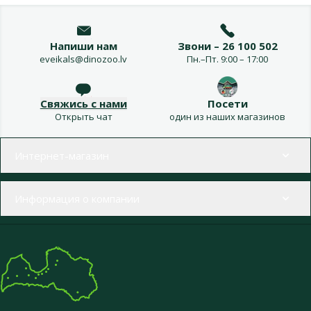
Напиши нам
Звони – 26 100 502
eveikals@dinozoo.lv
Пн.–Пт. 9:00 – 17:00
Свяжись с нами
Посети
Открыть чат
один из наших магазинов
Меню в футере
Интернет-магазин
Информация о компании