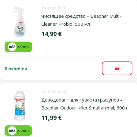
Оценка 0%
Чистящее средство – Beaphar Multi-
Cleaner Probio, 500 мл
Цена
14,99 €
марка
В наличии
В корзи
Оценка 0%
Дезодорант для туалета грызунов –
Beaphar Oudour Killer Small animal, 600 г
Цена
11,99 €
марка