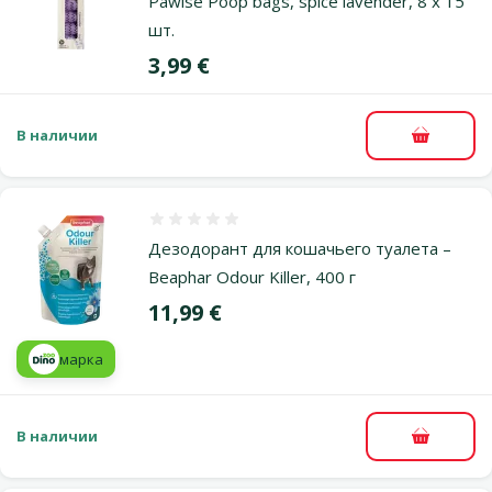
Pawise Poop bags, spice lavender, 8 x 15
шт.
Цена
3,99 €
В наличии
В корзи
Оценка 0%
Дезодорант для кошачьего туалета –
Beaphar Odour Killer, 400 г
Цена
11,99 €
марка
В наличии
В корзи