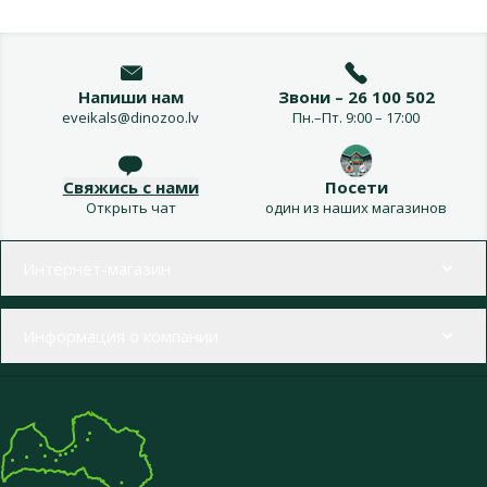
Напиши нам
Звони – 26 100 502
eveikals@dinozoo.lv
Пн.–Пт. 9:00 – 17:00
Свяжись с нами
Посети
Открыть чат
один из наших магазинов
Меню в футере
Интернет-магазин
Информация о компании