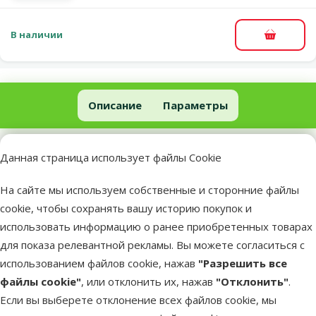
В наличии
В корзи
Перчатка для уборки шерсти – TRIXIE Lint glove, double-sided, 2
Описание
Параметры
В начало страницы
superzoo.product.detail.content
Перчатка для уборки шерсти – TRIXIE Lint glove, double-
Данная страница использует файлы Cookie
sided, 25 cm, Red.
На сайте мы используем собственные и сторонние файлы
Перчатка для уборки шерсти животных с сидений, ковров и
cookie, чтобы сохранять вашу историю покупок и
мягкой мебели;
использовать информацию о ранее приобретенных товарах
Хлопковая перчатка с бархатным покрытием с двух сторон;
для показа релевантной рекламы. Вы можете согласиться с
Помогает быстро и эффективно собирать шерсть и пух
использованием файлов cookie, нажав
"Разрешить все
животных с различных поверхностей.
файлы cookie"
, или отклонить их, нажав
"Отклонить"
.
Длина: 25 см.
Если вы выберете отклонение всех файлов cookie, мы
Цвет: красный.