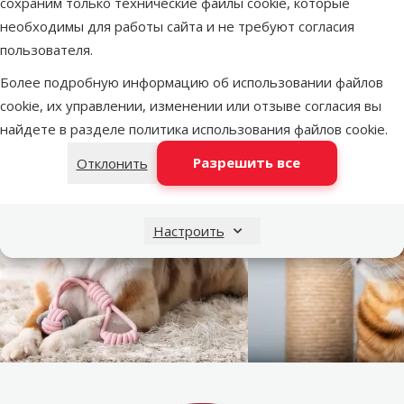
сохраним только технические файлы cookie, которые
необходимы для работы сайта и не требуют согласия
Параметры
пользователя.
Бренд
TRIXIE
Номер в каталоге
43515
Более подробную информацию об использовании файлов
EAN
4011905023281
cookie, их управлении, изменении или отзыве согласия вы
найдете в разделе
политика использования файлов cookie
.
Разрешить все
Отклонить
Настроить