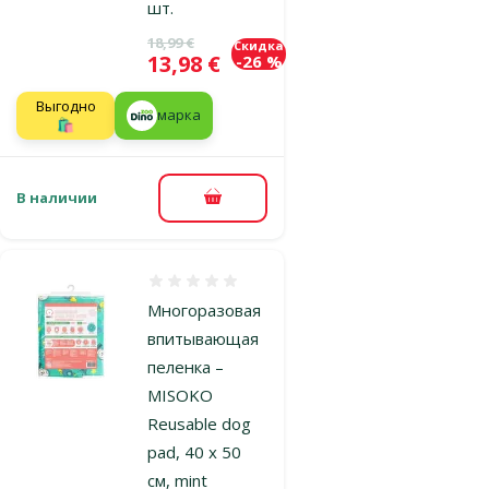
шт.
Исходная цена
18,99 €
Скидка
Цена
13,98 €
-26 %
Выгодно
марка
🛍️
В наличии
В корзину
Оценка 0%
Многоразовая
впитывающая
пеленка –
MISOKO
Reusable dog
pad, 40 x 50
см, mint