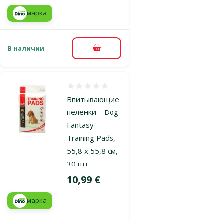
марка
В наличии
В корзину
Оценка 0%
Впитывающие
пеленки – Dog
Fantasy
Training Pads,
55,8 x 55,8 см,
30 шт.
Цена
10,99 €
марка