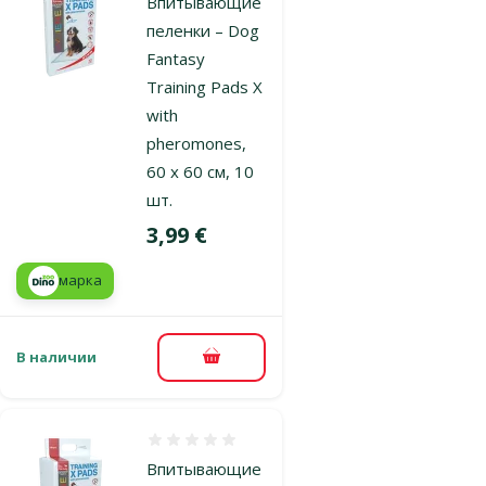
Впитывающие
пеленки – Dog
Fantasy
Training Pads X
with
pheromones,
60 x 60 см, 10
шт.
Цена
3,99 €
марка
В наличии
В корзину
Оценка 0%
Впитывающие