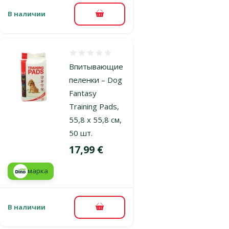
В наличии
В корзину
Оценка 0%
Впитывающие
пеленки – Dog
Fantasy
Training Pads,
55,8 x 55,8 см,
50 шт.
Цена
17,99 €
марка
В наличии
В корзину