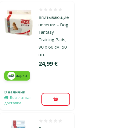
Оценка 0%
Впитывающие
пеленки – Dog
Fantasy
Training Pads,
90 x 60 cм, 50
шт.
Цена
24,99 €
марка
В наличии
Бесплатная
В корзину
доставка
Оценка 0%