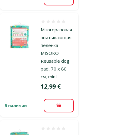
В корзину
Оценка 0%
Многоразовая
впитывающая
пеленка –
MISOKO
Reusable dog
pad, 70 x 80
см, mint
Цена
12,99 €
В наличии
В корзину
Оценка 0%