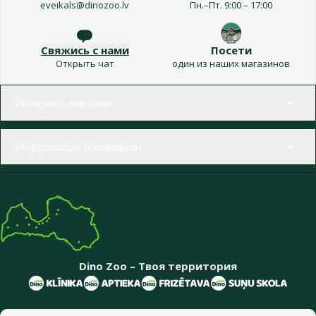
eveikals@dinozoo.lv
Пн.–Пт. 9:00 – 17:00
Свяжись с нами
Посети
Открыть чат
один из наших магазинов
Меню в футере
Интернет-магазин
Информация о компании
Dino Zoo – Твоя территория