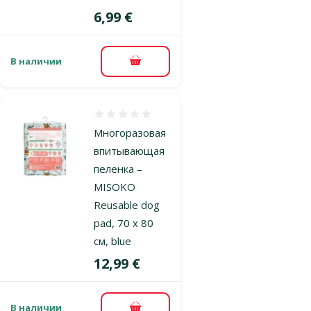
Цена
6,99 €
В наличии
В корзину
Оценка 0%
Многоразовая
впитывающая
пеленка –
MISOKO
Reusable dog
pad, 70 x 80
см, blue
Цена
12,99 €
В наличии