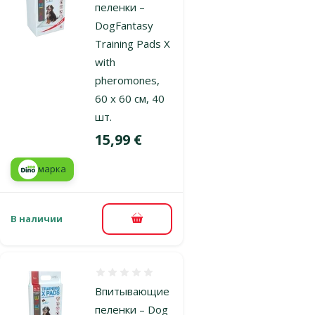
пеленки –
DogFantasy
Training Pads X
with
pheromones,
60 x 60 см, 40
шт.
Цена
15,99 €
марка
В наличии
В корзину
Оценка 0%
Впитывающие
пеленки – Dog