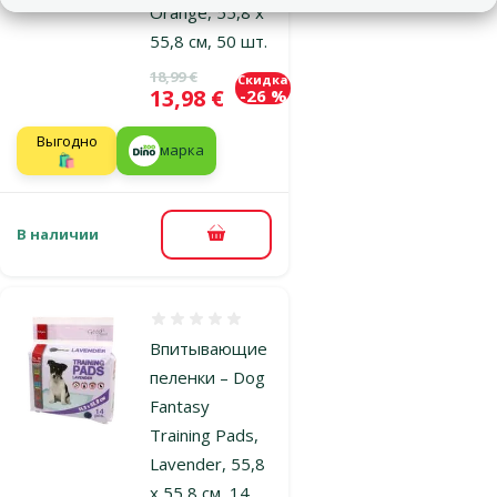
Orange, 55,8 x
55,8 cм, 50 шт.
Исходная цена
18,99 €
Скидка
Цена
13,98 €
-26 %
Выгодно
марка
🛍️
В наличии
В корзину
Оценка 0%
Впитывающие
пеленки – Dog
Fantasy
Training Pads,
Lavender, 55,8
x 55,8 cм, 14