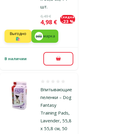
шт.
Исходная цена
6,49 €
Скидка
Цена
4,98 €
-23 %
Выгодно
марка
🛍️
В наличии
В корзину
Оценка 0%
Впитывающие
пеленки – Dog
Fantasy
Training Pads,
Lavender, 55,8
x 55,8 cм, 50