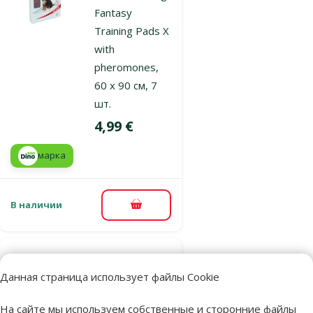
Fantasy
Training Pads X
with
pheromones,
60 x 90 см, 7
шт.
Цена
4,99 €
марка
В наличии
В корзину
Оценка 0%
Впитывающие
Данная страница использует файлы Cookie
пеленки – Dog
На сайте мы используем собственные и сторонние файлы
Fantasy