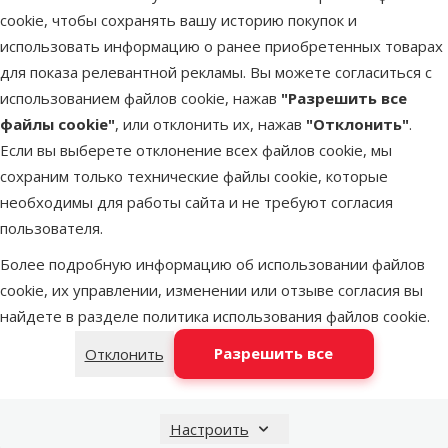
cookie, чтобы сохранять вашу историю покупок и
Training Pads,
использовать информацию о ранее приобретенных товарах
Orange, 55,8 x
для показа релевантной рекламы. Вы можете согласиться с
55,8 cм, 14 шт.
использованием файлов cookie, нажав
"Разрешить все
Исходная цена
6,49 €
Скидка
файлы cookie"
, или отклонить их, нажав
"Отклонить"
.
Цена
4,98 €
-23 %
Если вы выберете отклонение всех файлов cookie, мы
Выгодно
сохраним только технические файлы cookie, которые
марка
🛍️
необходимы для работы сайта и не требуют согласия
пользователя.
В наличии
В корзину
Более подробную информацию об использовании файлов
cookie, их управлении, изменении или отзыве согласия вы
найдете в разделе
политика использования файлов cookie
.
Оценка 0%
Разрешить все
Отклонить
Впитывающие
пеленки – Dog
Fantasy
Настроить
Training Pads,