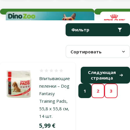
Текущие события
Параметрический фильтр
Выбранные фильтры
Продукты в категории Туалеты и пеленки
Фильтр
Сортировать
Оценка 0%
Следующая
страница
Впитывающие
пеленки – Dog
1
2
3
Fantasy
Training Pads,
55,8 x 55,8 см,
14 шт.
Цена
5,99 €