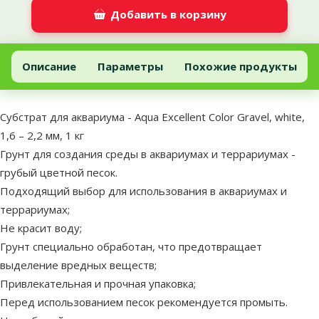
Добавить в корзину
Субстрат для аквариума - Aqua Excellent Color Gravel, white, 1,6 – 
Добавить в корзину
Описание
Параметры
Похожие продукты
В начало страницы
superzoo.product.detail.content
Субстрат для аквариума - Aqua Excellent Color Gravel, white,
1,6 – 2,2 мм, 1 кг
Грунт для создания среды в аквариумах и террариумах -
грубый цветной песок.
Подходящий выбор для использования в аквариумах и
террариумах;
Не красит воду;
Грунт специально обработан, что предотвращает
выделение вредных веществ;
Привлекательная и прочная упаковка;
Перед использованием песок рекомендуется промыть.