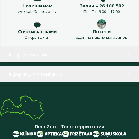
Напиши нам
Звони – 26 100 502
eveikals@dinozoo.lv
Пн.–Пт. 9:00 – 17:00
Свяжись с нами
Посети
Открыть чат
один из наших магазинов
Меню в футере
Интернет-магазин
Информация о компании
Dino Zoo – Твоя территория