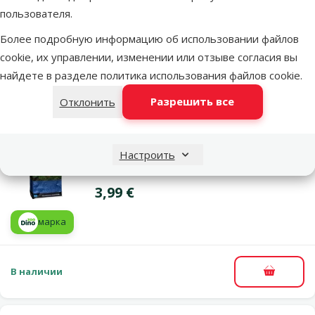
Цена
пользователя.
Цена
3,99 €
Более подробную информацию об использовании файлов
Добавить в
cookie, их управлении, изменении или отзыве согласия вы
корзину
найдете в разделе
политика использования файлов cookie
.
Разрешить все
Отклонить
Похожие продукты
Оценка 0%
Субстрат для аквариума - Aqua Excellent
Настроить
Color Gravel, blue, 1,6 – 2,2 мм, 1 кг
Цена
3,99 €
марка
В наличии
В корзи