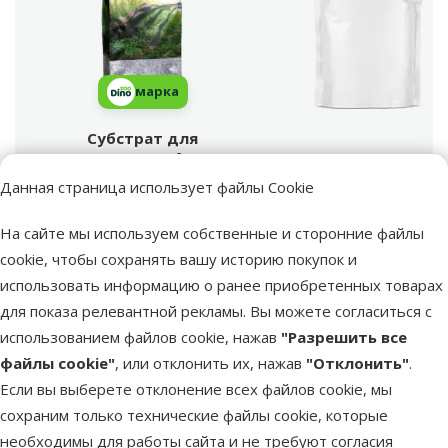
марка
Субстрат для
аквариума - Aqua
Поиск продукта
Excellent Color Gravel,
Данная страница использует файлы Cookie
Vy
white, 1,6 – 2,2 мм, 1
кг
На сайте мы используем собственные и сторонние файлы
Вес продукта
cookie, чтобы сохранять вашу историю покупок и
Вес продукта
1 kg
использовать информацию о ранее приобретенных товарах
Материал
для показа релевантной рекламы. Вы можете согласиться с
Материал
Искусственный
использованием файлов cookie, нажав
"Разрешить все
Цвет
файлы cookie"
, или отклонить их, нажав
"Отклонить"
.
Цвет
Белый
Если вы выберете отклонение всех файлов cookie, мы
Тип декорации
сохраним только технические файлы cookie, которые
Тип декорации
Грунт
необходимы для работы сайта и не требуют согласия