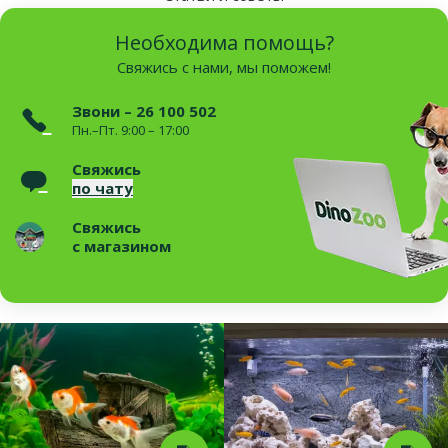
Необходима помощь?
Свяжись с нами, мы поможем!
Звони – 26 100 502
Пн.–Пт. 9:00 – 17:00
Свяжись
по чату
Свяжись
с магазином