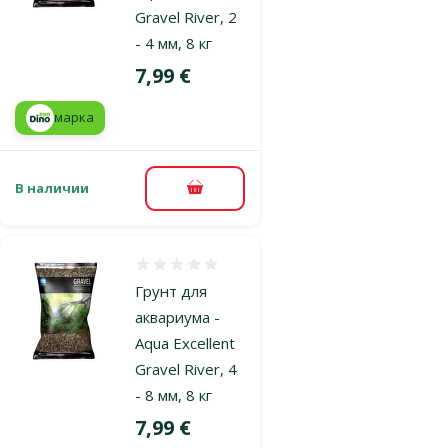
Gravel River, 2
- 4 мм, 8 кг
Цена
7,99 €
марка
В наличии
В корзину
Оценка 0%
Грунт для
аквариума -
Aqua Excellent
Gravel River, 4
- 8 мм, 8 кг
Цена
7,99 €