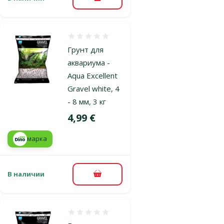
В корзину
Оценка 0%
Грунт для
аквариума -
Aqua Excellent
Gravel white, 4
- 8 мм, 3 кг
Цена
4,99 €
марка
В наличии
В корзину
Оценка 0%