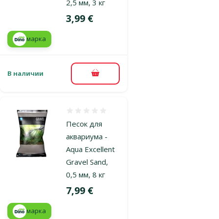
2,5 мм, 3 кг
Цена
3,99 €
марка
В наличии
В корзину
Оценка 0%
Песок для
аквариума -
Aqua Excellent
Gravel Sand,
0,5 мм, 8 кг
Цена
7,99 €
марка