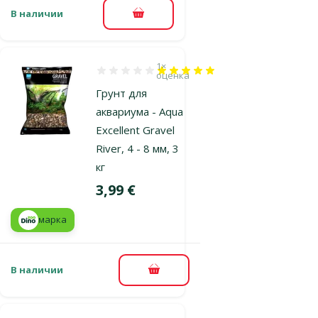
В наличии
В корзину
1×
Оценка 100%, количество оценок: 1
оценка
Грунт для
аквариума - Aqua
Excellent Gravel
River, 4 - 8 мм, 3
кг
Цена
3,99 €
марка
В наличии
В корзину