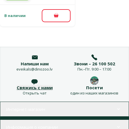
В наличии
В корзину
Напиши нам
Звони – 26 100 502
eveikals@dinozoo.lv
Пн.–Пт. 9:00 – 17:00
Свяжись с нами
Посети
Открыть чат
один из наших магазинов
Меню в футере
Интернет-магазин
Информация о компании