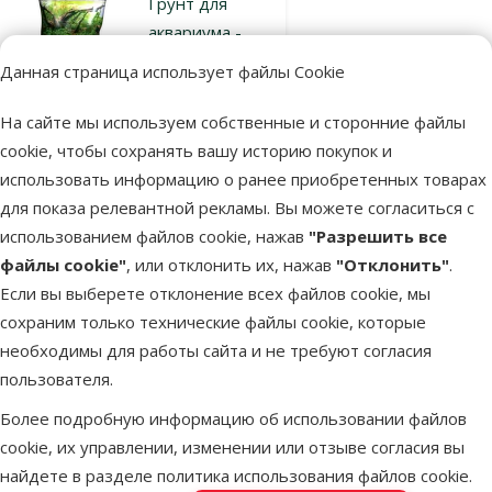
Грунт для
аквариума -
Aqua Excellent
Данная страница использует файлы Cookie
Gravel white, 8
- 16 мм, 3 кг
На сайте мы используем собственные и сторонние файлы
Цена
4,99 €
cookie, чтобы сохранять вашу историю покупок и
использовать информацию о ранее приобретенных товарах
марка
для показа релевантной рекламы. Вы можете согласиться с
использованием файлов cookie, нажав
"Разрешить все
файлы cookie"
, или отклонить их, нажав
"Отклонить"
.
В наличии
В корзину
Если вы выберете отклонение всех файлов cookie, мы
сохраним только технические файлы cookie, которые
необходимы для работы сайта и не требуют согласия
Оценка 0%
пользователя.
Грунт для
аквариума -
Более подробную информацию об использовании файлов
Aqua Excellent
cookie, их управлении, изменении или отзыве согласия вы
Gravel white, 2
найдете в разделе
политика использования файлов cookie
.