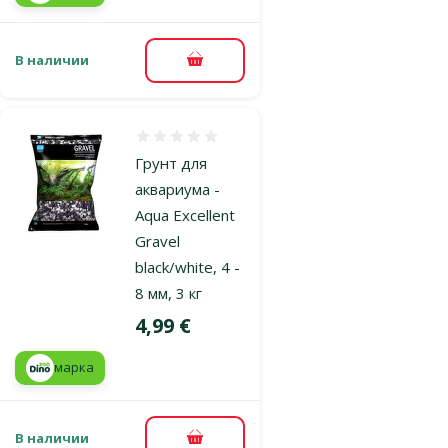
В наличии
В корзину
Оценка 0%
Грунт для
аквариума -
Aqua Excellent
Gravel
black/white, 4 -
8 мм, 3 кг
Цена
4,99 €
марка
В наличии
В корзину