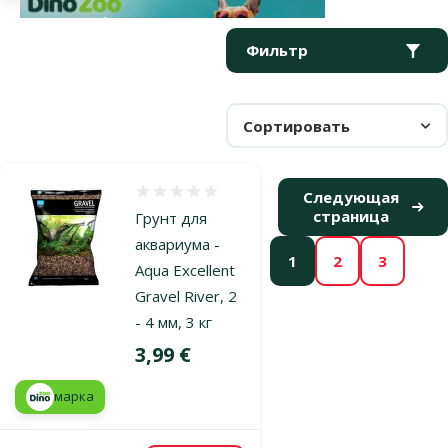
Параметрический фильтр
Выбранные фильтры
Продукты в категории Песок и гравий для аквариума
Фильтр
Сортировать
Оценка 0%
Следующая
страница
Грунт для
аквариума -
1
2
3
Aqua Excellent
Gravel River, 2
- 4 мм, 3 кг
Цена
3,99 €
марка