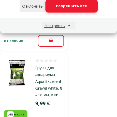
- 4 мм, 8 кг
Разрешить все
Отклонить
Цена
9,99 €
марка
Настроить
В наличии
В корзину
Оценка 0%
Грунт для
аквариума -
Aqua Excellent
Gravel white, 8
- 16 мм, 8 кг
Цена
9,99 €
марка