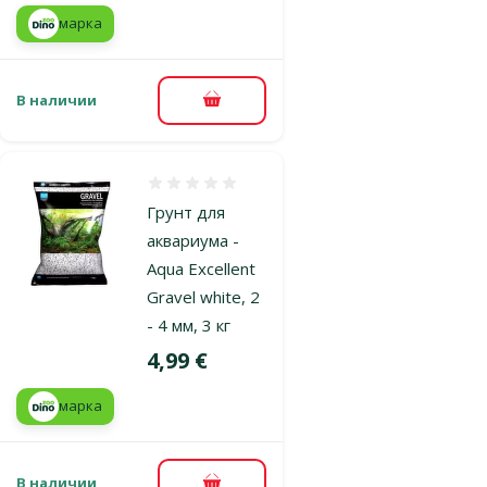
марка
В наличии
В корзину
Оценка 0%
Грунт для
аквариума -
Aqua Excellent
Gravel white, 2
- 4 мм, 3 кг
Цена
4,99 €
марка
В наличии