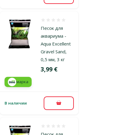
Оценка 0%
Песок для
аквариума -
Aqua Excellent
Gravel Sand,
0,5 мм, 3 кг
Цена
3,99 €
марка
В наличии
В корзину
Оценка 0%
Песок для