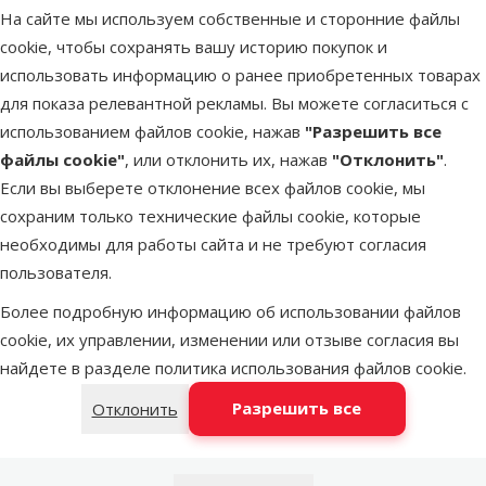
На сайте мы используем собственные и сторонние файлы
cookie, чтобы сохранять вашу историю покупок и
Latvijas Pasts пакомат
в среду
использовать информацию о ранее приобретенных товарах
для показа релевантной рекламы. Вы можете согласиться с
использованием файлов cookie, нажав
"Разрешить все
DPD Pickup tīkls
в среду
файлы cookie"
, или отклонить их, нажав
"Отклонить"
.
Если вы выберете отклонение всех файлов cookie, мы
сохраним только технические файлы cookie, которые
LATVIJAS PASTS почтовое отделение
в среду
необходимы для работы сайта и не требуют согласия
пользователя.
Более подробную информацию об использовании файлов
OMNIVA пакоматы
в среду
cookie, их управлении, изменении или отзыве согласия вы
найдете в разделе
политика использования файлов cookie
.
Добавить в корзину
Разрешить все
Отклонить