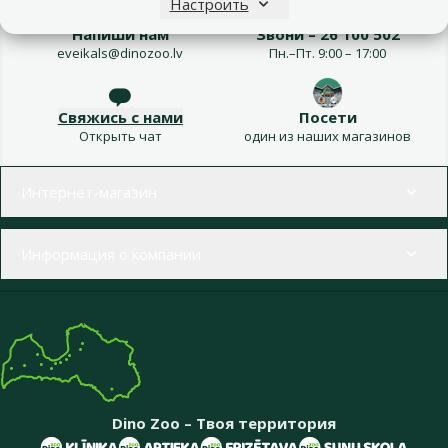
Настроить
Напиши нам
Звони – 26 100 502
eveikals@dinozoo.lv
Пн.–Пт. 9:00 – 17:00
Свяжись с нами
Посети
Открыть чат
один из наших магазинов
Меню в футере
Интернет-магазин
Информация о компании
Dino Zoo – Твоя территория