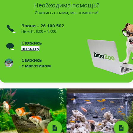
Необходима помощь?
Свяжись с нами, мы поможем!
Звони – 26 100 502
Пн.–Пт. 9:00 – 17:00
Свяжись
по чату
Свяжись
с магазином