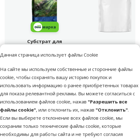
марка
Субстрат для
аквариума - Aqua
Поиск продукта
Excellent Color Gravel,
Vy
Данная страница использует файлы Cookie
blue, 1,6 – 2,2 мм, 1 кг
На сайте мы используем собственные и сторонние файлы
Вес продукта
Вес продукта
cookie, чтобы сохранять вашу историю покупок и
1 kg
использовать информацию о ранее приобретенных товарах
Материал
Материал
для показа релевантной рекламы. Вы можете согласиться с
Искусственный
использованием файлов cookie, нажав
"Разрешить все
Цвет
Цвет
файлы cookie"
, или отклонить их, нажав
"Отклонить"
.
Синий
Если вы выберете отклонение всех файлов cookie, мы
Тип декорации
Тип декорации
сохраним только технические файлы cookie, которые
Грунт
необходимы для работы сайта и не требуют согласия
Цена