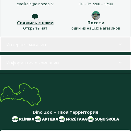
eveikals@dinozoo.lv
Пн.–Пт. 9:00 – 17:00
Свяжись с нами
Посети
Открыть чат
один из наших магазинов
Меню в футере
Интернет-магазин
Информация о компании
Dino Zoo – Твоя территория