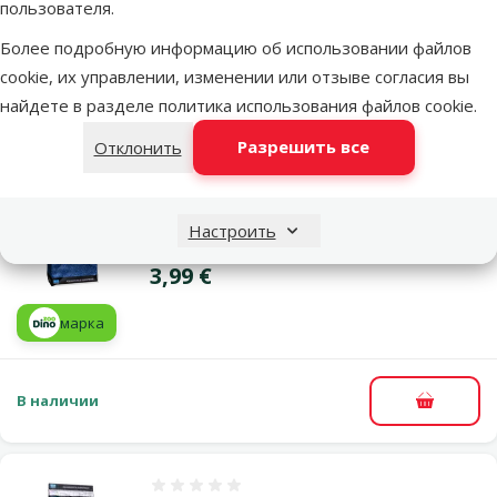
Цена
пользователя.
3,99 €
Более подробную информацию об использовании файлов
Добавить в
cookie, их управлении, изменении или отзыве согласия вы
корзину
найдете в разделе
политика использования файлов cookie
.
Похожие продукты
Разрешить все
Отклонить
Оценка 0%
Субстрат для аквариума - Aqua Excellent
Настроить
Color Gravel, blue, 1,6 – 2,2 мм, 1 кг
Цена
3,99 €
марка
В наличии
В корзи
Оценка 0%