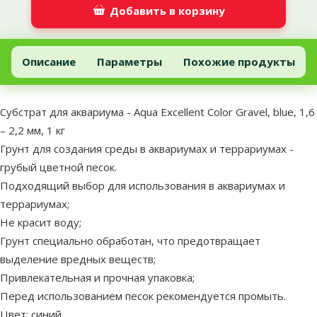
Добавить в корзину
Субстрат для аквариума - Aqua Excellent Color Gravel, blue, 1,6 – 2
Добавить в корзину
Описание
Параметры
Похожие продукты
В начало страницы
superzoo.product.detail.content
Субстрат для аквариума - Aqua Excellent Color Gravel, blue, 1,6
– 2,2 мм, 1 кг
Грунт для создания среды в аквариумах и террариумах -
грубый цветной песок.
Подходящий выбор для использования в аквариумах и
террариумах;
Не красит воду;
Грунт специально обработан, что предотвращает
выделение вредных веществ;
Привлекательная и прочная упаковка;
Перед использованием песок рекомендуется промыть.
Цвет: синий