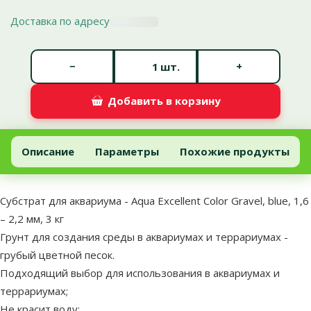
Доставка по адресу
Количество штук *
−
+
шт.
Добавить в корзину
Субстрат для аквариума - Aqua Excellent Color Gravel, blue, 1,6 – 2
Добавить в корзину
Описание
Параметры
Похожие продукты
В начало страницы
superzoo.product.detail.content
Субстрат для аквариума - Aqua Excellent Color Gravel, blue, 1,6
– 2,2 мм, 3 кг
Грунт для создания среды в аквариумах и террариумах -
грубый цветной песок.
Подходящий выбор для использования в аквариумах и
террариумах;
Не красит воду;