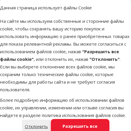
Цвет
Данная страница использует файлы Cookie
Цвет
Синий
Тип декорации
На сайте мы используем собственные и сторонние файлы
Тип декорации
Грунт
cookie, чтобы сохранять вашу историю покупок и
Цена
использовать информацию о ранее приобретенных товарах
Цена
7,99 €
для показа релевантной рекламы. Вы можете согласиться с
использованием файлов cookie, нажав
"Разрешить все
Добавить в
корзину
файлы cookie"
, или отклонить их, нажав
"Отклонить"
.
Если вы выберете отклонение всех файлов cookie, мы
Похожие продукты
сохраним только технические файлы cookie, которые
необходимы для работы сайта и не требуют согласия
Оценка 0%
пользователя.
Декор для аквариума - Aqua Excellent
Более подробную информацию об использовании файлов
Temple Ruins, 7,5 см
cookie, их управлении, изменении или отзыве согласия вы
Цена
6,99 €
найдете в разделе
политика использования файлов cookie
.
марка
Разрешить все
Отклонить