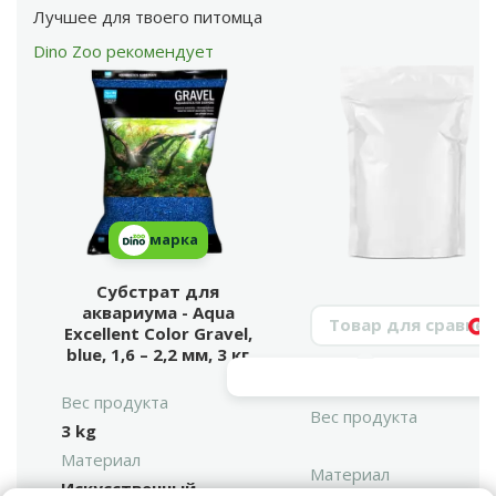
Лучшее для твоего питомца
Dino Zoo рекомендует
марка
Субстрат для
аквариума - Aqua
Поиск продукта
Excellent Color Gravel,
Vy
blue, 1,6 – 2,2 мм, 3 кг
Вес продукта
Вес продукта
3 kg
Материал
Материал
Искусственный