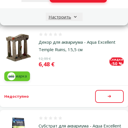
В наличии
В корзи
Настроить
Оценка 0%
Декор для аквариума - Aqua Excellent
Temple Ruins, 15,5 см
Исходная цена
12,99 €
Скидка
Цена
6,48 €
-50 %
марка
Недоступно
Посмот
Оценка 0%
Субстрат для аквариума - Aqua Excellent