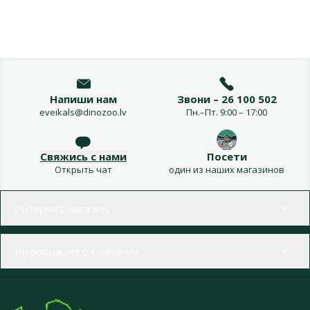
Напиши нам
Звони – 26 100 502
eveikals@dinozoo.lv
Пн.–Пт. 9:00 – 17:00
Свяжись с нами
Посети
Открыть чат
один из наших магазинов
Меню в футере
Интернет-магазин
Информация о компании