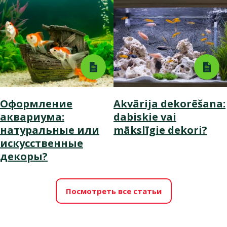
Оформление
Akvārija dekorēšana:
аквариума:
dabiskie vai
натуральные или
mākslīgie dekori?
искусственные
декоры?
Посмотреть все статьи