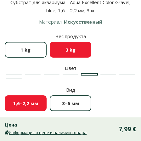
Субстрат для аквариума - Aqua Excellent Color Gravel,
blue, 1,6 – 2,2 мм, 3 кг
Материал:
Искусственный
Вес продукта
1 kg
3 kg
Цвет
Красный
Зеленый
Желтый
Белый
Синий
Черный
Фиол
Розовый
Вид
1,6–2,2 мм
3–6 мм
Цена
7,99 €
Информация о цене и наличии товара