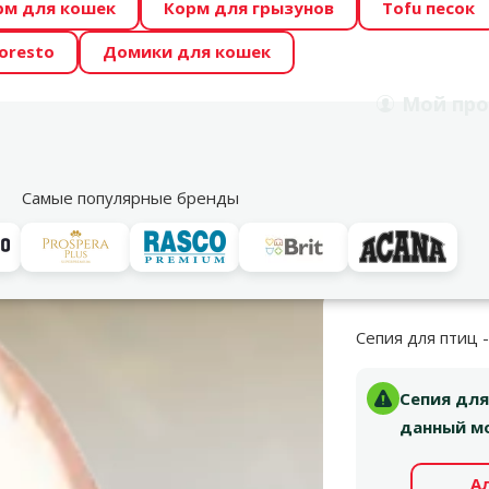
рм для кошек
Корм для грызунов
Tofu песок
 Zoo предлагает отличные цены на ТОП-овые корма! 🍖
oresto
Домики для кошек
DA ŪSAIŅI”! Возможно Твой питомец станет звездой 20
Мой
про
Поиск
рнет-магазин
Акции
Магазины
Услуги
Со
39
Самые популярные бренды
добавки
Витамины и пищевые добавки
Сепия и минеральные бл
Сепия для птиц -
Сепия для 
данный мо
А