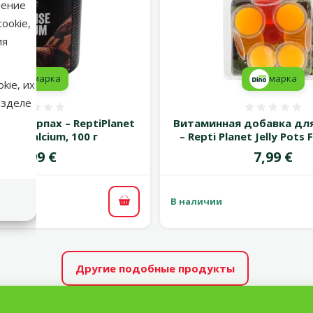
нение
ookie,
ия
марка
марка
kie, их
азделе
Оценка 0%
Оценка
ля черпах – ReptiPlanet
Витаминная добавка дл
oise Calcium, 100 г
– Repti Planet Jelly Pots F
Цена
Цена
4,99 €
7,99 €
В наличии
В корзину
Другие подобные продукты