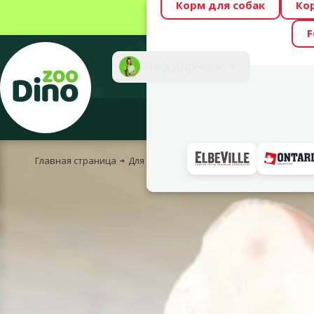
Корм для собак
Ко
Весь месяц Dino
F
Фотоконкурс “GA
Поддержка
Инте
Главная страница
Для птиц
Корм, лакомства и пищевые 