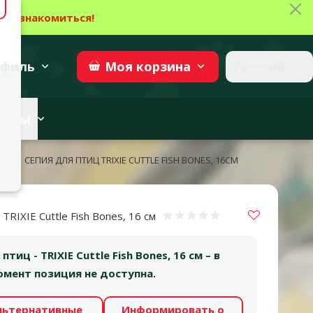
Зак
→
Ознакомиться!
27
→
Участвовать
superzoo.ch
филь
Русский
Моя
корзина
веты
оки
СЕПИЯ ДЛЯ ПТИЦ TRIXIE CUTTLE FISH BONES, 16СМ
Vložit do 
 TRIXIE Cuttle Fish Bones, 16 см
Оценка 0%
птиц - TRIXIE Cuttle Fish Bones, 16 см – в
мент позиция не доступна.
льтернативные
Информировать о