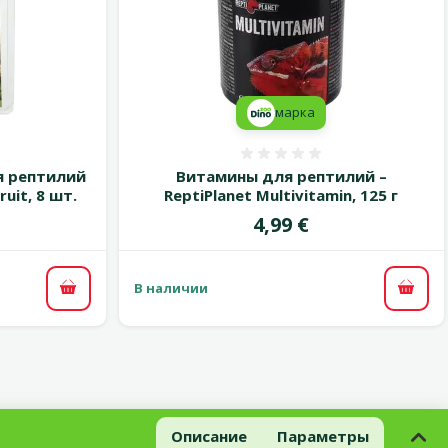
марка
 0%
Оценка 0%
я рептилий
Витамины для рептилий –
ruit, 8 шт.
ReptiPlanet Multivitamin, 125 г
Цена
4,99 €
В наличии
В корзину
В ко
Описание
Параметры