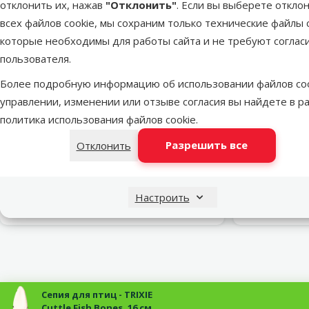
отклонить их, нажав
"Отклонить"
. Если вы выберете откло
всех файлов cookie, мы сохраним только технические файлы c
которые необходимы для работы сайта и не требуют соглас
пользователя.
марка
Более подробную информацию об использовании файлов coo
управлении, изменении или отзыве согласия вы найдете в р
Оценка 0%
политика использования файлов cookie
.
Пищевая добавка для рептилий –
Витамины д
ReptiPlanet Insectivore diet, 75 г
Tort
Разрешить все
Отклонить
Цена
5,99 €
Настроить
В наличии
В наличии
В корзину
Сепия для птиц - TRIXIE
Cuttle Fish Bones, 16 см