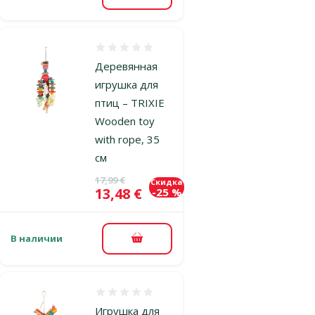
Оценка 0%
Деревянная
игрушка для
птиц – TRIXIE
Wooden toy
with rope, 35
см
Исходная цена
17,99 €
Скидка
Цена
13,48 €
-25 %
В наличии
В корзину
Оценка 0%
Игрушка для