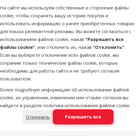
Выгодно
На сайте мы используем собственные и сторонние файлы
марка
🛍️
cookie, чтобы сохранять вашу историю покупок и
использовать информацию о ранее приобретенных товарах
для показа релевантной рекламы. Вы можете согласиться с
В наличии
В корзину
использованием файлов cookie, нажав
"Разрешить все
файлы cookie"
, или отклонить их, нажав
"Отклонить"
.
Если вы выберете отклонение всех файлов cookie, мы
Оценка 0%
сохраним только технические файлы cookie, которые
Игрушка для
необходимы для работы сайта и не требуют согласия
птиц - Bird
пользователя.
Jewel, Toy
hanging
Более подробную информацию об использовании файлов
coloured sticks
cookie, их управлении, изменении или отзыве согласия вы
and bell, 55 x
найдете в разделе
политика использования файлов cookie
.
20 см
Разрешить все
Отклонить
Исходная цена
9,99 €
Скидка
Цена
7,48 €
-25 %