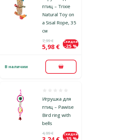
птиц – Trixie
Natural Toy on
a Sisal Rope, 35
см
Исходная цена
7,99 €
Скидка
Цена
5,98 €
-25 %
В наличии
В корзину
Оценка 0%
Игрушка для
птиц – Pawise
Bird ring with
bells
Исходная цена
4,99 €
Скидка
Цена
3,24 €
-35 %