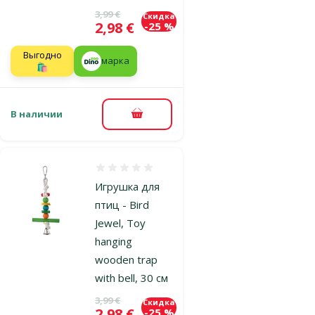
Исходная цена
3,99 €
Скидка
Цена
2,98 €
-25 %
Выгодно
марка
🛍️
В наличии
В корзину
Оценка 0%
Игрушка для
птиц - Bird
Jewel, Toy
hanging
wooden trap
with bell, 30 см
Исходная цена
3,99 €
Скидка
Цена
2,98 €
-25 %