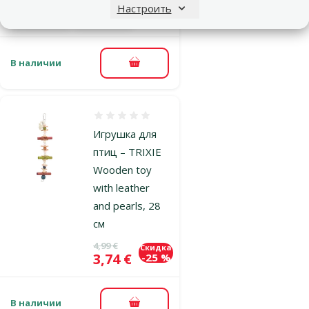
Выгодно
Настроить
марка
🛍️
В наличии
В корзину
Оценка 0%
Игрушка для
птиц – TRIXIE
Wooden toy
with leather
and pearls, 28
см
Исходная цена
4,99 €
Скидка
Цена
3,74 €
-25 %
В наличии
В корзину