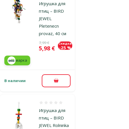
Игрушка для
птиц – BIRD
JEWEL
Pletenecn
provaz, 40 см
Исходная цена
7,99 €
Скидка
Цена
5,98 €
-25 %
марка
В наличии
В корзину
Оценка 0%
Игрушка для
птиц – BIRD
JEWEL Rolninka