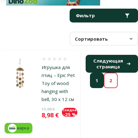
Параметрический фильтр
Выбранные фильтры
Продукты в категории Подвесные игрушки для птиц
Фильтр
Сортировать
Оценка 0%
Следующая
страница
Игрушка для
птиц – Epic Pet
1
2
Toy of wood
hanging with
bell, 30 x 12 см
Исходная цена
11,99 €
Скидка
Цена
8,98 €
-25 %
марка