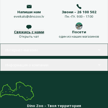
Напиши нам
Звони – 26 100 502
eveikals@dinozoo.lv
Пн.–Пт. 9:00 – 17:00
Свяжись с нами
Посети
Открыть чат
один из наших магазинов
Меню в футере
Интернет-магазин
Информация о компании
Dino Zoo – Твоя территория