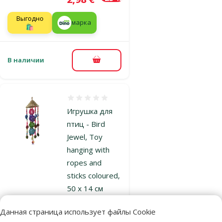
Выгодно
марка
🛍️
В наличии
В корзину
Оценка 0%
Игрушка для
птиц - Bird
Jewel, Toy
hanging with
ropes and
sticks coloured,
50 x 14 см
Исходная цена
7,99 €
Скидка
Цена
Данная страница использует файлы Cookie
5,98 €
-25 %