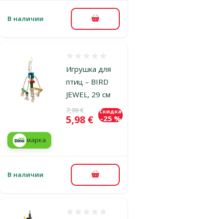
В наличии
В корзину
Оценка 0%
Игрушка для
птиц – BIRD
JEWEL, 29 см
Исходная цена
7,99 €
Скидка
Цена
5,98 €
-25 %
марка
В наличии
В корзину
Оценка 0%