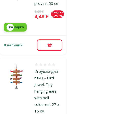
provaz, 50 см
Исходная цена
5,99 €
Скидка
Цена
4,48 €
-25 %
марка
В наличии
В корзину
Оценка 0%
Игрушка для
птиц - Bird
Jewel, Toy
hanging ears
with bell
coloured, 27 x
16 см