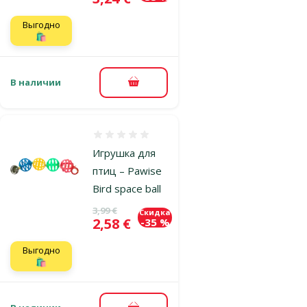
Выгодно
🛍️
В наличии
В корзину
Оценка 0%
Игрушка для
птиц – Pawise
Bird space ball
Исходная цена
3,99 €
Скидка
Цена
2,58 €
-35 %
Выгодно
🛍️