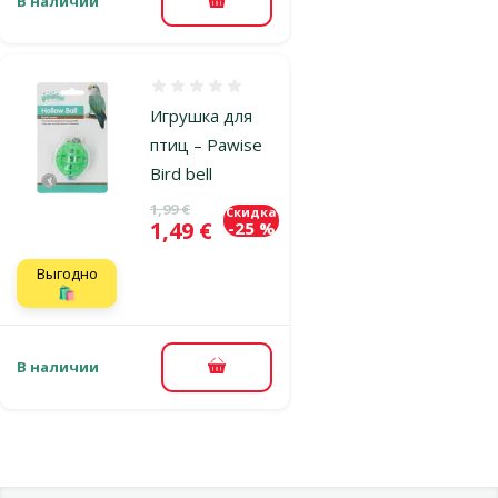
В наличии
В корзину
Оценка 0%
Игрушка для
птиц – Pawise
Bird bell
Исходная цена
1,99 €
Скидка
Цена
1,49 €
-25 %
Выгодно
🛍️
В наличии
В корзину