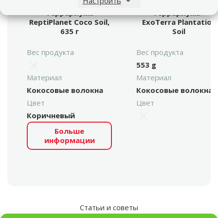
Настроить
Субстрат для
Наполнитель для
террариума
террариума -
ReptiPlanet Coco Soil,
ExoTerra Plantation
635 г
Soil
Вес продукта
Вес продукта
553 g
Материал
Материал
Кокосовые волокна
Кокосовые волокна
Цвет
Цвет
Коричневый
Больше
информации
Статьи и советы