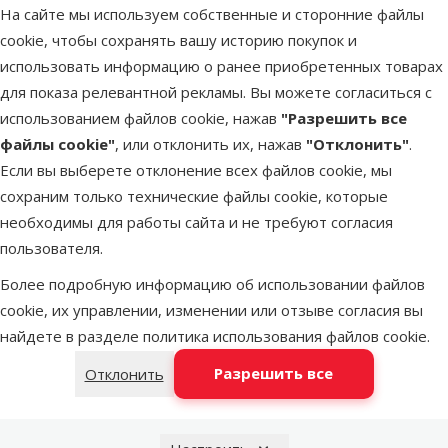
На сайте мы используем собственные и сторонние файлы
Параметры
cookie, чтобы сохранять вашу историю покупок и
Вес продукта
553 g
использовать информацию о ранее приобретенных товарах
Материал
Кокосовые волокна
для показа релевантной рекламы. Вы можете согласиться с
Бренд
Exo Terra
использованием файлов cookie, нажав
"Разрешить все
Номер в каталоге
83012
файлы cookie"
, или отклонить их, нажав
"Отклонить"
.
EAN
015561227704
Если вы выберете отклонение всех файлов cookie, мы
сохраним только технические файлы cookie, которые
Лучшее для твоего питомца
необходимы для работы сайта и не требуют согласия
Dino Zoo рекомендует
пользователя.
Более подробную информацию об использовании файлов
cookie, их управлении, изменении или отзыве согласия вы
найдете в разделе
политика использования файлов cookie
.
Разрешить все
Отклонить
марка