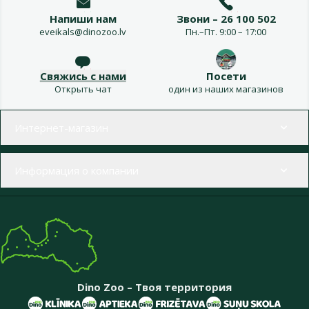
Напиши нам
Звони – 26 100 502
eveikals@dinozoo.lv
Пн.–Пт. 9:00 – 17:00
Свяжись с нами
Посети
Открыть чат
один из наших магазинов
Меню в футере
Интернет-магазин
Информация о компании
Dino Zoo – Твоя территория