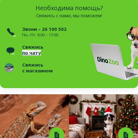
Необходима помощь?
Свяжись с нами, мы поможем!
Звони – 26 100 502
Пн.–Пт. 9:00 – 17:00
Свяжись
по чату
Свяжись
с магазином