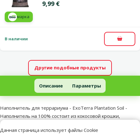
Цена
9,99 €
марка
В наличии
В корзи
Другие подобные продукты
Наполнитель для террариума - ExoTerra Plantation Soil
Описание
Параметры
В начало страницы
superzoo.product.detail.content
Наполнитель для террариума - ExoTerra Plantation Soil -
Наполнитель на 100% состоит из кокосовой крошки,
подходит для влаголюбивых рептилий, поддерживая
Данная страница использует файлы Cookie
влажность в террариуме.