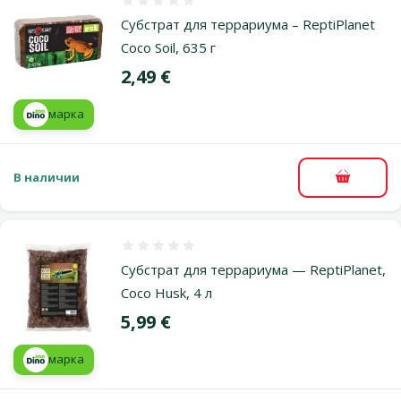
Оценка 0%
Субстрат для террариума – ReptiPlanet
Coco Soil, 635 г
Цена
2,49 €
марка
В наличии
В корзи
Оценка 0%
Субстрат для террариума — ReptiPlanet,
Coco Husk, 4 л
Цена
5,99 €
марка