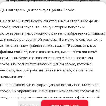
Торговая марка обеспечивает превосходное качество и
посетили множество экзотических мест по всему миру.
условия жизни животных, что позволяет каждому
содержании экзотических животных и уходе за
шаги в этом увлекательном хобби – благодаря
Данная страница использует файлы Cookie
Такие экспедиции позволяют получить ценные знания,
качественным продуктам и разумным ценам торговой
владельцу обеспечить высококлассный уход за своим
эффективность и предлагает широкий ассортимент
террариумом.
которые затем используются при разработке продуктов,
марки каждый сможет создать настоящий пустынный
продукции – от UVB- и тепловых ламп до
питомцем в домашних условиях.
На сайте мы используем собственные и сторонние файлы
а также служат основой для создания образовательных
инновационных террариумов и другого необходимого
Кроме того, представители Repti Planet в
оазис у себя дома.
cookie, чтобы сохранять вашу историю покупок и
У производителя есть всё необходимое, чтобы создать
образовательных целях посещают школы, детские
оборудования, включая нагревательные пластины,
документальных фильмов для аудитории всех
использовать информацию о ранее приобретенных товарах
летние лагеря, а также различные кружки, где делятся
идеальные условия для жизни любых обитателей
субстраты и декорации. Каждый террариум легко
возрастов.
для показа релевантной рекламы. Вы можете согласиться с
террариума – змей, гекконов, лягушек, ящериц, черепах
адаптировать под твои потребности и нужды питомца.
своими знаниями о природе и занимаются поиском
использованием файлов cookie, нажав
"Разрешить все
или беспозвоночных.
способов её защиты.
файлы cookie"
, или отклонить их, нажав
"Отклонить"
.
Если вы выберете отклонение всех файлов cookie, мы
Предыдущая страница
Следующая страница
Перейти на страницу 1
Перейти на страницу 2
Перейти на страницу 3
Перейти на страницу 4
Перейти на страницу 5
сохраним только технические файлы cookie, которые
Похожие продукты
необходимы для работы сайта и не требуют согласия
пользователя.
Оценка 0%
Субстрат для террариума – ReptiPlanet
Более подробную информацию об использовании файлов
Coco Soil, 635 г
cookie, их управлении, изменении или отзыве согласия вы
Цена
2,49 €
найдете в разделе
политика использования файлов cookie
.
марка
Разрешить все
Отклонить