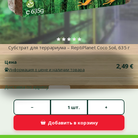
Больше фотографий
Оценка 0%
Субстрат для террариума – ReptiPlanet Coco Soil, 635 г
Цена
2,49 €
Информация о цене и наличии товара
Доставка по адресу
Количество штук *
−
+
шт.
Добавить в корзину