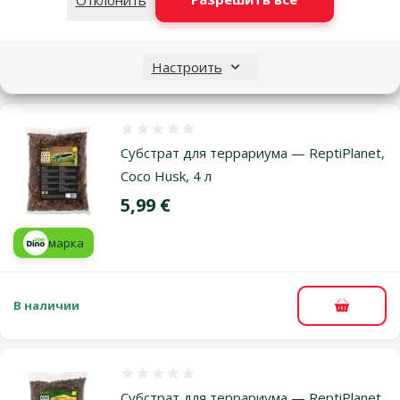
В наличии
Настроить
В корзи
Оценка 0%
Субстрат для террариума — ReptiPlanet,
Coco Husk, 4 л
Цена
5,99 €
марка
В наличии
В корзи
Оценка 0%
Субстрат для террариума — ReptiPlanet,