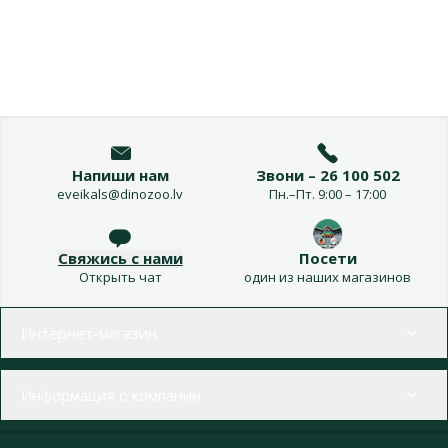
Напиши нам
Звони – 26 100 502
eveikals@dinozoo.lv
Пн.–Пт. 9:00 – 17:00
Свяжись с нами
Посети
Открыть чат
один из наших магазинов
Меню в футере
Интернет-магазин
Информация о компании