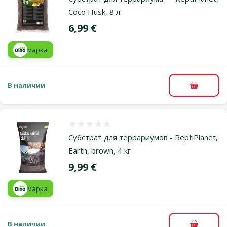
Coco Husk, 8 л
Цена
6,99 €
марка
В наличии
В корзи
Оценка 0%
Субстрат для террариумов - ReptiPlanet,
Earth, brown, 4 кг
Цена
9,99 €
марка
В наличии