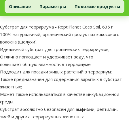
Субстрат для террариума – ReptiPlanet Coco Soil, 635 г
Добавить в корзину
Описание
Параметры
Похожие продукты
В начало страницы
superzoo.product.detail.content
Субстрат для террариума - ReptiPlanet Coco Soil, 635 г
100% натуральный, органический продукт из кокосового
волокна (шелухи).
Идеальный субстрат для тропических террариумов;
Отлично поглощает и удерживает воду, что
повышает общую влажность в террариуме;
Подходит для посадки живых растений в террариум;
Также предназначен для содержания зарытых в субстрат
животных;
Может также использоваться в качестве инкубационной
среды.
Субстрат абсолютно безопасен для амфибий, рептилий,
змей и других террариумных животных.