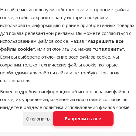
Исходная цена
44,99 €
На сайте мы используем собственные и сторонние файлы
Скидка
Цена
32,98 €
-26 %
cookie, чтобы сохранять вашу историю покупок и
использовать информацию о ранее приобретенных товарах
марка
для показа релевантной рекламы. Вы можете согласиться с
использованием файлов cookie, нажав
"Разрешить все
В наличии
файлы cookie"
, или отклонить их, нажав
"Отклонить"
.
Бесплатная
В корзину
Если вы выберете отклонение всех файлов cookie, мы
доставка
сохраним только технические файлы cookie, которые
необходимы для работы сайта и не требуют согласия
Оценка 0%
пользователя.
Домик для
Более подробную информацию об использовании файлов
кошек – Magic
cookie, их управлении, изменении или отзыве согласия вы
Cat Renata
найдете в разделе
политика использования файлов cookie
.
Carpet Grey
Исходная цена
84,99 €
Разрешить все
Отклонить
Скидка
Цена
59,98 €
-29 %