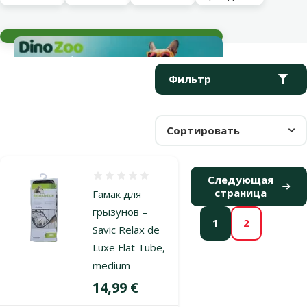
Текущие события
Параметрический фильтр
Выбранные фильтры
Продукты в категории Спальные места и гамаки для хорьков
Фильтр
Сортировать
Оценка 0%
Следующая
страница
Гамак для
грызунов –
1
2
Savic Relax de
Luxe Flat Tube,
medium
Цена
14,99 €