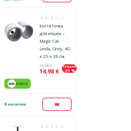
Оценка 0%
Когтеточка
для кошек –
Magic Cat
Linda, Grey, 40
x 25 x 26 см
Исходная цена
18,99 €
Скидка
Цена
14,98 €
-21 %
марка
В наличии
В корзину
Оценка 0%