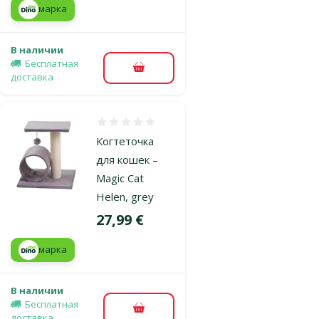
марка
В наличии
Бесплатная
В корзину
доставка
Оценка 0%
Когтеточка
для кошек –
Magic Cat
Helen, grey
Цена
27,99 €
марка
В наличии
Бесплатная
В корзину
доставка