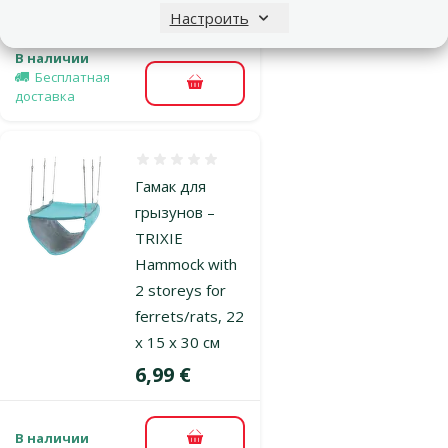
марка
Настроить
В наличии
Бесплатная
В корзину
доставка
Оценка 0%
Гамак для
грызунов –
TRIXIE
Hammock with
2 storeys for
ferrets/rats, 22
x 15 x 30 см
Цена
6,99 €
В наличии
В корзину