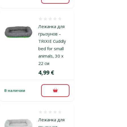
Оценка 0%
Лежанка для
грызунов –
TRIXIE Cuddly
bed for small
animals, 30 x
22 см
Цена
4,99 €
В наличии
В корзину
Оценка 0%
Лежанка для
грызунов –