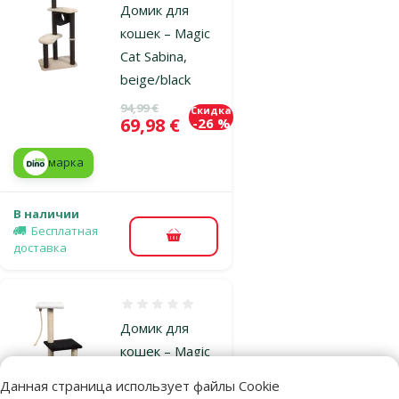
Домик для
кошек – Magic
Cat Sabina,
beige/black
Исходная цена
94,99 €
Скидка
Цена
69,98 €
-26 %
марка
В наличии
Бесплатная
В корзину
доставка
Оценка 0%
Домик для
кошек – Magic
Cat Andrea 85
Данная страница использует файлы Cookie
см, Beige/Black