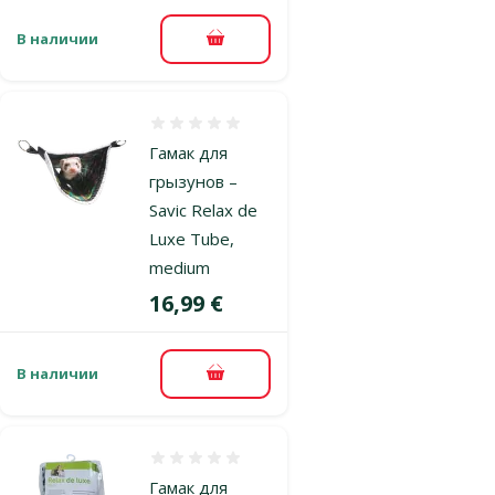
В наличии
В корзину
Оценка 0%
Гамак для
грызунов –
Savic Relax de
Luxe Tube,
medium
Цена
16,99 €
В наличии
В корзину
Оценка 0%
Гамак для