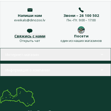
Напиши нам
Звони – 26 100 502
eveikals@dinozoo.lv
Пн.–Пт. 9:00 – 17:00
Свяжись с нами
Посети
Открыть чат
один из наших магазинов
Меню в футере
Интернет-магазин
Информация о компании