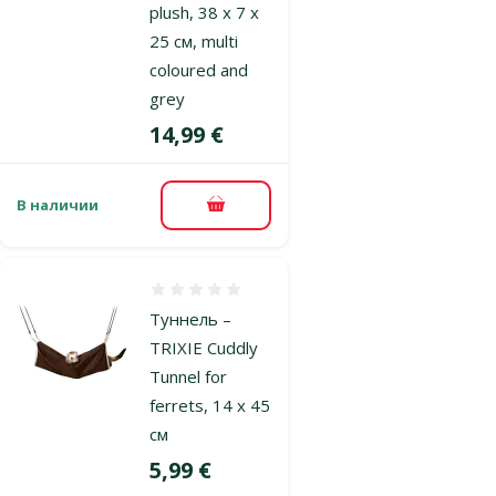
plush, 38 x 7 x
25 см, multi
coloured and
grey
Цена
14,99 €
В наличии
В корзину
Оценка 0%
Туннель –
TRIXIE Cuddly
Tunnel for
ferrets, 14 x 45
см
Цена
5,99 €