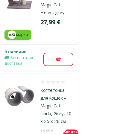
Magic Cat
Helen, grey
Цена
27,99 €
марка
В наличии
Бесплатная
В корзину
доставка
Оценка 0%
Когтеточка
для кошек –
Magic Cat
Linda, Grey, 40
x 25 x 26 см
Исходная цена
18,99 €
Скидка