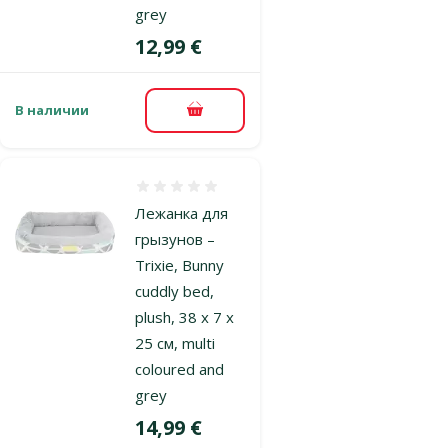
grey
Цена
12,99 €
В наличии
В корзину
Оценка 0%
Лежанка для
грызунов –
Trixie, Bunny
cuddly bed,
plush, 38 x 7 x
25 см, multi
coloured and
grey
Цена
14,99 €