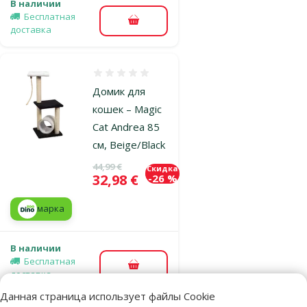
В наличии
Бесплатная
В корзину
доставка
Оценка 0%
Домик для
кошек – Magic
Cat Andrea 85
см, Beige/Black
Исходная цена
44,99 €
Скидка
Цена
32,98 €
-26 %
марка
В наличии
Бесплатная
В корзину
доставка
Данная страница использует файлы Cookie