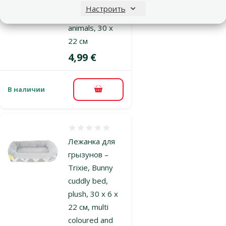
TRIXIE Cuddly
Настроить
bed for small
animals, 30 x
22 см
Цена
4,99 €
В наличии
В корзину
Оценка 0%
Лежанка для
грызунов –
Trixie, Bunny
cuddly bed,
plush, 30 x 6 x
22 см, multi
coloured and