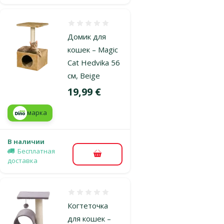
Оценка 0%
Домик для
кошек – Magic
Cat Hedvika 56
см, Beige
Цена
19,99 €
марка
В наличии
Бесплатная
В корзину
доставка
Оценка 0%
Когтеточка
для кошек –