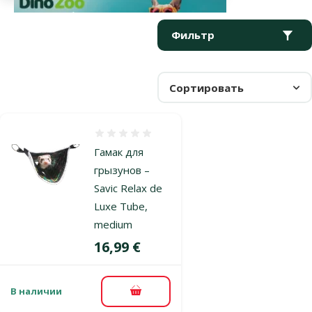
Параметрический фильтр
Выбранные фильтры
Продукты в категории Спальные места для хорьков
Фильтр
Сортировать
Оценка 0%
Гамак для
грызунов –
Savic Relax de
Luxe Tube,
medium
Цена
16,99 €
В наличии
В корзину