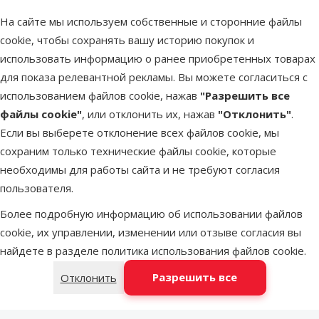
Оценка 0%
На сайте мы используем собственные и сторонние файлы
Домик для
cookie, чтобы сохранять вашу историю покупок и
кошек – Magic
использовать информацию о ранее приобретенных товарах
Cat Renata
для показа релевантной рекламы. Вы можете согласиться с
Carpet Grey
использованием файлов cookie, нажав
"Разрешить все
Исходная цена
84,99 €
Скидка
файлы cookie"
, или отклонить их, нажав
"Отклонить"
.
Цена
59,98 €
-29 %
Если вы выберете отклонение всех файлов cookie, мы
сохраним только технические файлы cookie, которые
марка
необходимы для работы сайта и не требуют согласия
пользователя.
В наличии
Бесплатная
Более подробную информацию об использовании файлов
В корзину
доставка
cookie, их управлении, изменении или отзыве согласия вы
найдете в разделе
политика использования файлов cookie
.
Оценка 0%
Разрешить все
Отклонить
Лежанка для
грызунов –