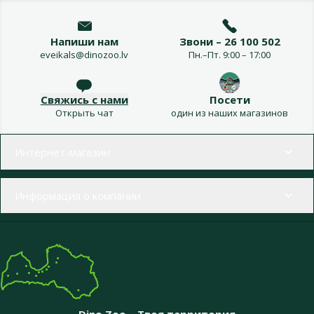
Напиши нам
Звони – 26 100 502
eveikals@dinozoo.lv
Пн.–Пт. 9:00 – 17:00
Свяжись с нами
Посети
Открыть чат
один из наших магазинов
Меню в футере
Интернет-магазин
Информация о компании
Dino Zoo – Твоя территория