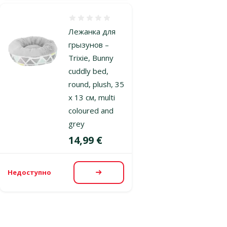
Оценка 0%
Лежанка для
грызунов –
Trixie, Bunny
cuddly bed,
round, plush, 35
x 13 см, multi
coloured and
grey
Цена
14,99 €
Недоступно
Посмотреть