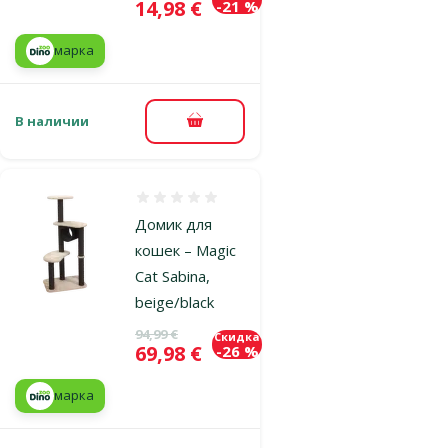
Цена
14,98 €
-21 %
марка
В наличии
В корзину
Оценка 0%
Домик для
кошек – Magic
Cat Sabina,
beige/black
Исходная цена
94,99 €
Скидка
Цена
69,98 €
-26 %
марка