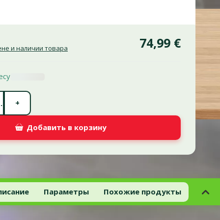
74,99 €
не и наличии товара
есу
Количество штук *
+
.
Добавить в корзину
писание
Параметры
Похожие продукты