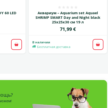
 0%
Оценка 0%
DY 60 LED
Аквариум – Aquarium set Aquael
SHRIMP SMART Day and Night black
25x25x30 см 19 л
Цена
71,99 €
В наличии
В корзину
В ко
Бесплатная доставка
мощь?
оможем!