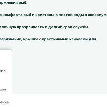
ормления рыб.
 комфорта рыб и кристально чистой воды в аквариум
тличную прозрачность и долгий срок службы.
агрязнений, крышка с практичными каналами для
kie,
нием
нение