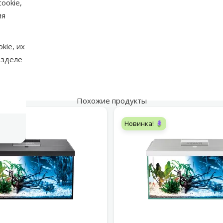
ookie,
аметры
ия
kie, их
азделе
Похожие продукты
Новинка! 🪻