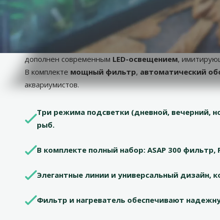
superzoo.product.detail.content
Aquael Leddy Day and Night – полно
Аквариумный набор
Aquael Leddy Day and Night 40
в
дополнен современным
LED-освещением
, имитирую
В комплекте
мощный фильтр
,
автоматический об
аквариумистов.
Три режима подсветки (дневной, вечерний, 
рыб.
В комплекте полный набор: ASAP 300 фильтр, 
Элегантные линии и универсальный дизайн, к
Фильтр и нагреватель обеспечивают надежну