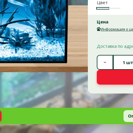
Цвет
Черный
Белый
Цена
Информация о це
Доставка по адр
−
шт
О