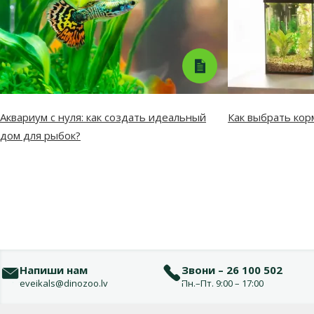
Аквариум с нуля: как создать идеальный
Как выбрать кор
дом для рыбок?
Напиши нам
Звони – 26 100 502
eveikals@dinozoo.lv
Пн.–Пт. 9:00 – 17:00
Меню в футере