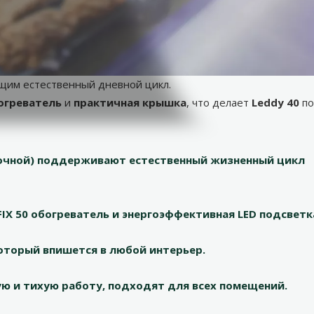
стью укомплектованный набор для чистой и стабильной среды
ключает всё необходимое для создания красивого и здорово
щим естественный дневной цикл.
огреватель
и
практичная крышка
, что делает
Leddy 40
по
ночной) поддерживают естественный жизненный цикл
FIX 50 обогреватель и энергоэффективная LED подсветк
оторый впишется в любой интерьер.
ю и тихую работу, подходят для всех помещений.