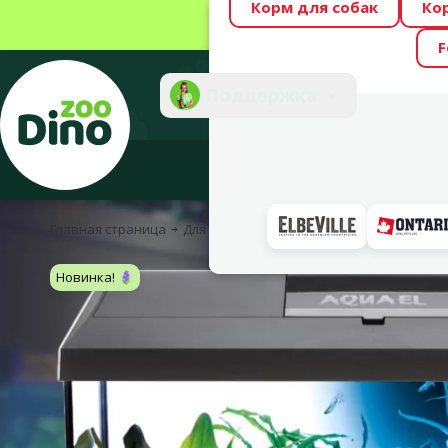
Корм для собак
Ко
Весь месяц Dino
F
Фотоконкурс “GA
Поддержка
Инте
Главная страница
Для рыбок
Аквариумы и принадлежнос
Новинка! 🪻