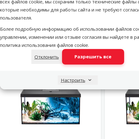
всех файлов cookie, мы сохраним только технические файлы c
Пар
которые необходимы для работы сайта и не требуют соглас
Объем
25 l
пользователя.
Цвет
Черный
Более подробную информацию об использовании файлов coo
Тип аквариума
Классический
управлении, изменении или отзыве согласия вы найдете в р
Бренд
AQUAEL
политика использования файлов cookie
.
Номер в каталоге
47583
EAN
5905546324038
Разрешить все
Отклонить
Новинка! 🪻
Новинка! 🪻
Настроить