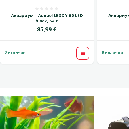
Оценка 0%
Аквариум – Aquael LEDDY 60 LED
Аквариум
black, 54 л
Цена
85,99 €
В наличии
В наличии
В корзину