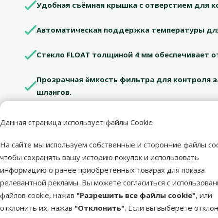
Удобная съёмная крышка с отверстием для к
Автоматическая поддержка температуры для
Стекло FLOAT толщиной 4 мм обеспечивает о
Прозрачная ёмкость фильтра для контроля з
шлангов.
Объем: 25 литров
Данная страница использует файлы Cookie
Размеры: 41 x 25 x 25 см
На сайте мы используем собственные и сторонние файлы coo
чтобы сохранять вашу историю покупок и использовать
Цвет: черный
информацию о ранее приобретенных товарах для показа
релевантной рекламы. Вы можете согласиться с использова
файлов cookie, нажав
"Разрешить все файлы cookie"
, или
отклонить их, нажав
"Отклонить"
. Если вы выберете откло