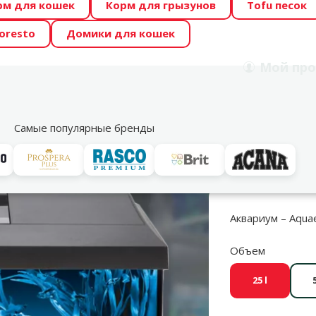
рм для кошек
Корм для грызунов
Tofu песок
 Zoo предлагает отличные цены на ТОП-овые корма! 🍖
oresto
Домики для кошек
DA ŪSAIŅI”! Возможно Твой питомец станет звездой 20
Мой
про
Поиск
рнет-магазин
Акции
Магазины
Услуги
Со
39
Самые популярные бренды
ти
Аквариумные наборы
Aquael LEDDY 40 LED black, 25 л
Аквариум – Aquae
Объем
25 l