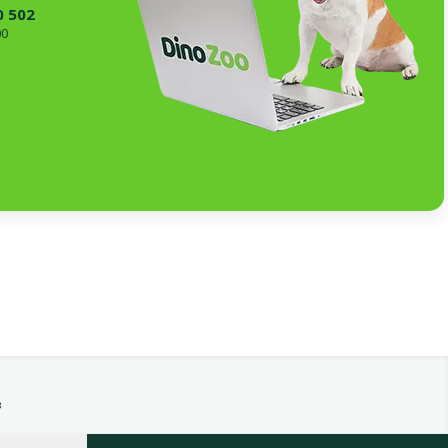
0 502
00
в