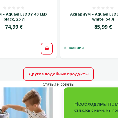
Оценка 0%
Оценка
 – Aquael LEDDY 40 LED
Аквариум – Aquael LED
black, 25 л
white, 54 л
Цена
Цена
74,99 €
85,99 €
В наличии
В корзину
Другие подобные продукты
Статьи и советы
Необходима по
Свяжись с нами, мы п