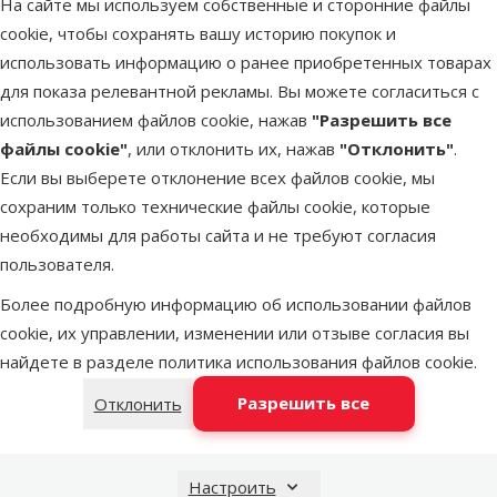
На сайте мы используем собственные и сторонние файлы
Latvijas Pasts пакомат
недоступен
cookie, чтобы сохранять вашу историю покупок и
использовать информацию о ранее приобретенных товарах
для показа релевантной рекламы. Вы можете согласиться с
DPD Pickup tīkls
недоступен
использованием файлов cookie, нажав
"Разрешить все
файлы cookie"
, или отклонить их, нажав
"Отклонить"
.
Если вы выберете отклонение всех файлов cookie, мы
LATVIJAS PASTS почтовое отделение
в среду
сохраним только технические файлы cookie, которые
необходимы для работы сайта и не требуют согласия
пользователя.
OMNIVA пакоматы
недоступен
Более подробную информацию об использовании файлов
cookie, их управлении, изменении или отзыве согласия вы
найдете в разделе
политика использования файлов cookie
.
Добавить в корзину
Разрешить все
Отклонить
Настроить