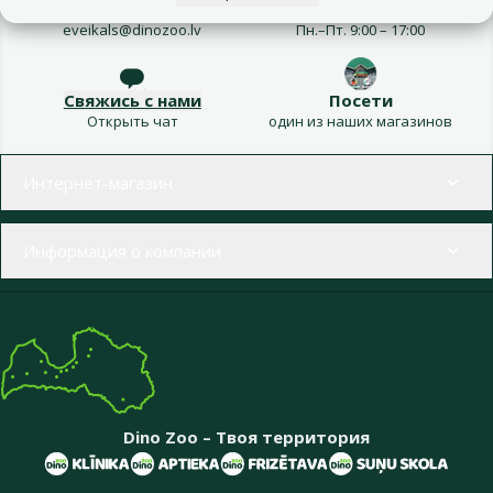
Напиши нам
Звони – 26 100 502
eveikals@dinozoo.lv
Пн.–Пт. 9:00 – 17:00
Свяжись с нами
Посети
Открыть чат
один из наших магазинов
Меню в футере
Интернет-магазин
Информация о компании
Dino Zoo – Твоя территория