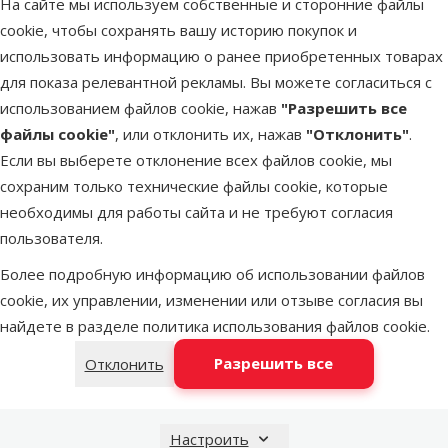
На сайте мы используем собственные и сторонние файлы
Latvijas Pasts пакомат
в четверг
cookie, чтобы сохранять вашу историю покупок и
использовать информацию о ранее приобретенных товарах
для показа релевантной рекламы. Вы можете согласиться с
DPD Pickup tīkls
в четверг
использованием файлов cookie, нажав
"Разрешить все
файлы cookie"
, или отклонить их, нажав
"Отклонить"
.
Если вы выберете отклонение всех файлов cookie, мы
LATVIJAS PASTS почтовое отделение
в четверг
сохраним только технические файлы cookie, которые
необходимы для работы сайта и не требуют согласия
пользователя.
OMNIVA пакоматы
в четверг
Более подробную информацию об использовании файлов
cookie, их управлении, изменении или отзыве согласия вы
найдете в разделе
политика использования файлов cookie
.
Добавить в корзину
Разрешить все
Отклонить
Настроить