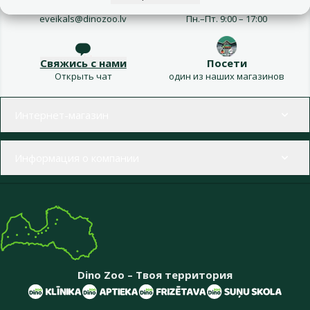
Напиши нам
Звони – 26 100 502
eveikals@dinozoo.lv
Пн.–Пт. 9:00 – 17:00
Свяжись с нами
Посети
Открыть чат
один из наших магазинов
Меню в футере
Интернет-магазин
Информация о компании
Dino Zoo – Твоя территория