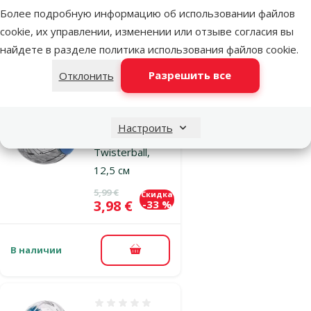
Более подробную информацию об использовании файлов
cookie, их управлении, изменении или отзыве согласия вы
В наличии
найдете в разделе
политика использования файлов cookie
.
В корзину
Разрешить все
Отклонить
Оценка 0%
Прогулочный
Настроить
шар – Mini
Twisterball,
12,5 см
Исходная цена
5,99 €
Скидка
Цена
3,98 €
-33 %
В наличии
В корзину
Оценка 0%