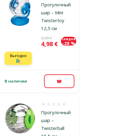
Прогулочный
шар – Mini
Twistertoy
12,5 см
Исходная цена
6,99 €
Скидка
Цена
4,98 €
-28 %
Выгодно
🛍️
В наличии
В корзину
Оценка 0%
Прогулочный
шар –
Twisterball
18,5 см