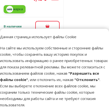
марка
В наличии
В корзину
Данная страница использует файлы Cookie
Оценка 0%
На сайте мы используем собственные и сторонние файлы
Домик для
cookie, чтобы сохранять вашу историю покупок и
грызунов –
использовать информацию о ранее приобретенных товарах
SMALL
для показа релевантной рекламы. Вы можете согласиться с
ANIMALS kura
использованием файлов cookie, нажав
"Разрешить все
stromu
файлы cookie"
, или отклонить их, нажав
"Отклонить"
.
dreveny, 7 x 30
Если вы выберете отклонение всех файлов cookie, мы
см
сохраним только технические файлы cookie, которые
Цена
4,99 €
необходимы для работы сайта и не требуют согласия
пользователя.
марка