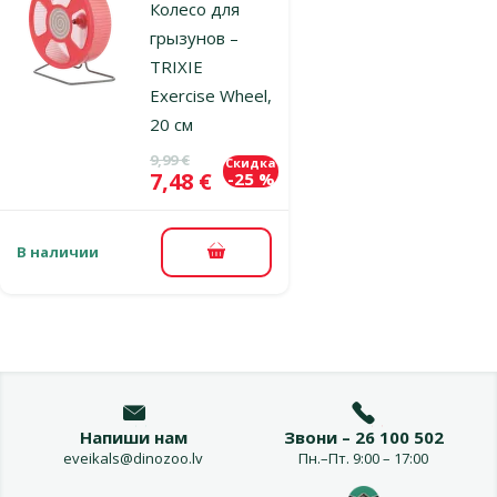
Колесо для
грызунов –
TRIXIE
Exercise Wheel,
20 cм
Исходная цена
9,99 €
Скидка
Цена
7,48 €
-25 %
В наличии
В корзину
Напиши нам
Звони – 26 100 502
eveikals@dinozoo.lv
Пн.–Пт. 9:00 – 17:00