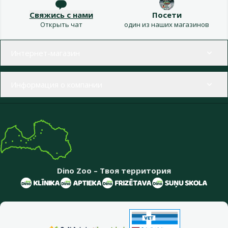
Свяжись с нами
Посети
Открыть чат
один из наших магазинов
Меню в футере
Интернет-магазин
Информация о компании
Dino Zoo – Твоя территория