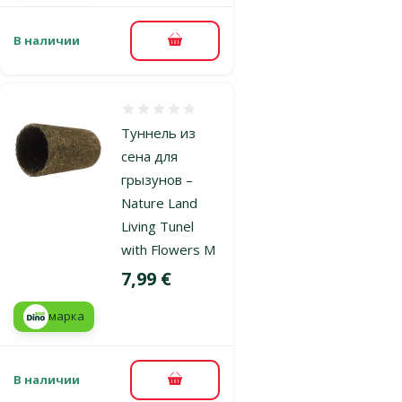
В наличии
В корзину
Оценка 0%
Туннель из
сена для
грызунов –
Nature Land
Living Tunel
with Flowers M
Цена
7,99 €
марка
В наличии
В корзину