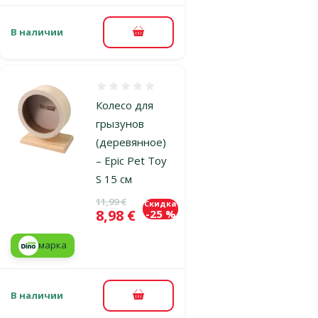
В наличии
В корзину
Оценка 0%
Колесо для
грызунов
(деревянное)
– Epic Pet Toy
S 15 см
Исходная цена
11,99 €
Скидка
Цена
8,98 €
-25 %
марка
В наличии
В корзину