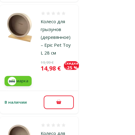
Оценка 0%
Колесо для
грызунов
(деревянное)
– Epic Pet Toy
L 28 см
Исходная цена
19,99 €
Скидка
Цена
14,98 €
-25 %
марка
В наличии
В корзину
Оценка 0%
Колесо для