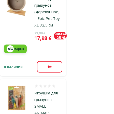
грызунов
(деревянное)
– Epic Pet Toy
XL 32,5 см
Исходная цена
23,99 €
Скидка
Цена
17,98 €
-25 %
марка
В наличии
В корзину
Оценка 0%
Игрушка для
грызунов –
SMALL
ANIMALS