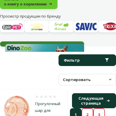
э-книгу о кормлении
Просмотр продукции по бренду
Текущие события
Параметрический фильтр
Выбранные фильтры
Продукты в категории Игрушки
Фильтр
Сортировать
Оценка 0%
Следующая
страница
Прогулочный
шар для
1
2
3