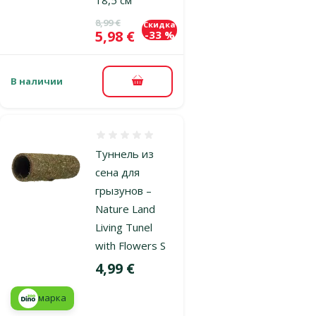
Исходная цена
8,99 €
Скидка
Цена
5,98 €
-33 %
В наличии
В корзину
Оценка 0%
Туннель из
сена для
грызунов –
Nature Land
Living Tunel
with Flowers S
Цена
4,99 €
марка