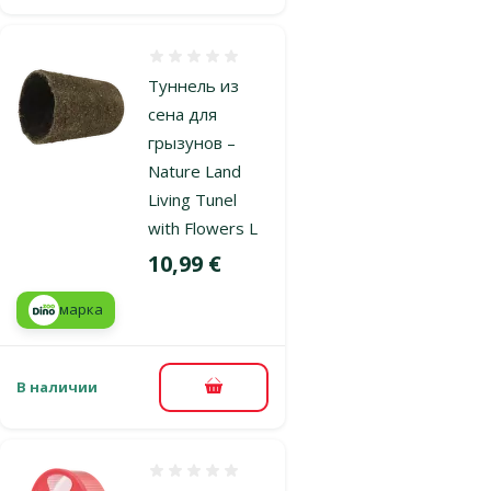
Оценка 0%
Туннель из
сена для
грызунов –
Nature Land
Living Tunel
with Flowers L
Цена
10,99 €
марка
В наличии
В корзину
Оценка 0%