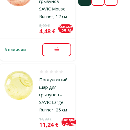
грызунов –
SAVIC Mouse
Runner, 12 см
Исходная цена
5,99 €
Скидка
Цена
4,48 €
-25 %
В наличии
В корзину
Оценка 0%
Прогулочный
шар для
грызунов –
SAVIC Large
Runner, 25 см
Исходная цена
14,99 €
Скидка
Цена
11,24 €
-25 %