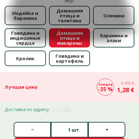
Вкус
Домашняя
Индейка и
птица и
Оленина
баранина
телятина
Говядина и
Домашняя
Баранина и
индюшиные
птица и
злаки
сердца
макароны
Говядина и
Кролик
картофель
1,99 €
Скидка
Лучшая цена
-35 %
1,28 €
Доставка по адресу
Количество штук *
−
+
шт.