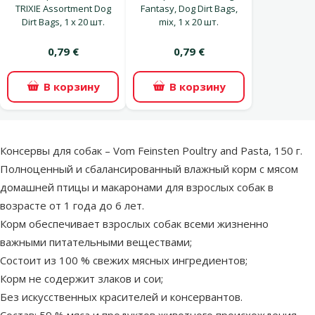
TRIXIE Assortment Dog
Fantasy, Dog Dirt Bags,
Dirt Bags, 1 x 20 шт.
mix, 1 x 20 шт.
0,79 €
0,79 €
В корзину
В корзину
superzoo.product.detail.content
Консервы для собак – Vom Feinsten Poultry and Pasta, 150 г.
Полноценный и сбалансированный влажный корм с мясом
домашней птицы и макаронами для взрослых собак в
возрасте от 1 года до 6 лет.
Корм обеспечивает взрослых собак всеми жизненно
важными питательными веществами;
Состоит из 100 % свежих мясных ингредиентов;
Корм не содержит злаков и сои;
Без искусственных красителей и консервантов.
Состав: 59 % мяса и продуктов животного происхождения