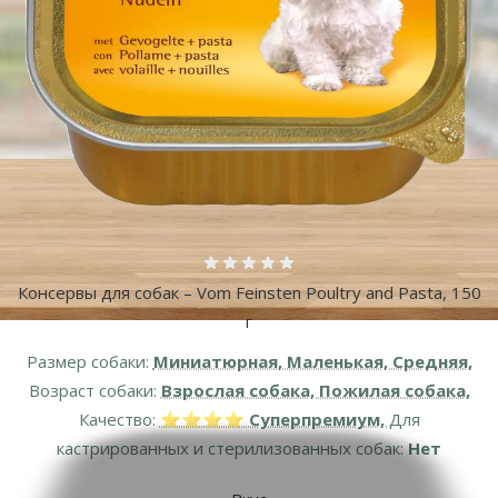
Оценка 0%
Консервы для собак – Vom Feinsten Poultry and Pasta, 150
г
Размер собаки:
Миниатюрная, Маленькая, Средняя,
Возраст собаки:
Взрослая собака, Пожилая собака,
Качество:
⭐⭐⭐⭐ Суперпремиум,
Для
кастрированных и стерилизованных собак:
Нет