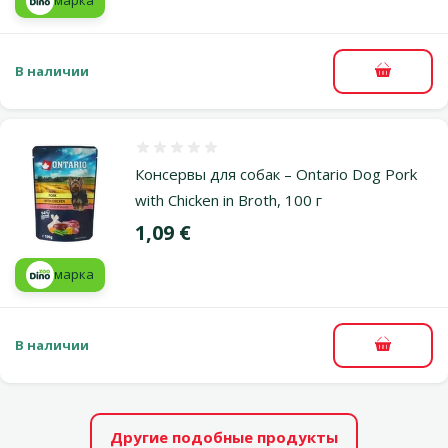
марка
В наличии
В корзи
Оценка 0%
Консервы для собак – Ontario Dog Pork
with Chicken in Broth, 100 г
Цена
1,09 €
марка
В наличии
В корзи
Другие подобные продукты