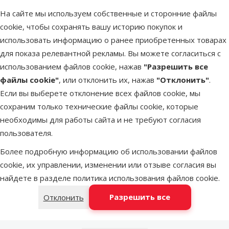
Вес упаковки
101–400 г
На сайте мы используем собственные и сторонние файлы
Для кастрированных и
cookie, чтобы сохранять вашу историю покупок и
Нет
стерилизованных собак
использовать информацию о ранее приобретенных товарах
Бренд
Animonda
для показа релевантной рекламы. Вы можете согласиться с
Номер в каталоге
4590
использованием файлов cookie, нажав
"Разрешить все
EAN
4017721826143
файлы cookie"
, или отклонить их, нажав
"Отклонить"
.
Похожие продукты
Если вы выберете отклонение всех файлов cookie, мы
сохраним только технические файлы cookie, которые
Оценка 0%
необходимы для работы сайта и не требуют согласия
Консервы для собак – Ontario Dog
пользователя.
Cartilage with Chicken in Broth, 100 г
Более подробную информацию об использовании файлов
Цена
1,09 €
cookie, их управлении, изменении или отзыве согласия вы
найдете в разделе
политика использования файлов cookie
.
марка
Разрешить все
Отклонить
В наличии
В корзи