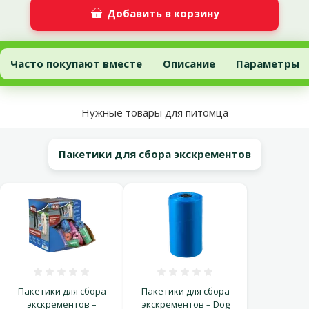
Добавить в корзину
Консервы для собак – Vom Feinsten Poultry and Pasta, 150 г
Добавить в корзину
Часто покупают вместе
Описание
Параметры
В начало страницы
Нужные товары для питомца
Пакетики для сбора экскрементов
Оценка 0%
Оценка 0%
Пакетики для сбора
Пакетики для сбора
экскрементов –
экскрементов – Dog