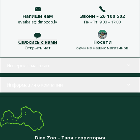
Напиши нам
Звони – 26 100 502
eveikals@dinozoo.lv
Пн.–Пт. 9:00 – 17:00
Свяжись с нами
Посети
Открыть чат
один из наших магазинов
Меню в футере
Интернет-магазин
Информация о компании
Dino Zoo – Твоя территория