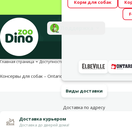
Корм для собак
Ко
Весь месяц Dino
F
Фотоконкурс “GA
Поддержка
Инте
Главная страница
Доступность продукта
Доступность продукта
Консервы для собак – Ontario Adult Chicken Gizzard, 200 г
Виды доставки
Доставка по адресу
Доставка курьером
Доставка до дверей дома!