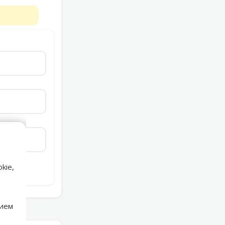
kie,
нием