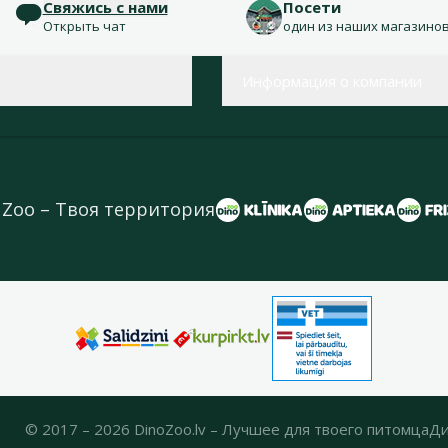
Свяжись с нами
Посети
Открыть чат
один из наших магазино
Информация о компании
 Zoo – Твоя территория
© 2017 – 2026 DinoZoo.lv – Лучшее для твоего питомца
Ди