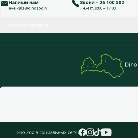
Напиши нам
Звони – 26 100 502
eveikals@dinozoo.lv
Пн.–Пт. 9:00 – 17:00
Меню в футере
Интернет-магазин
Dino
Dino Zoo в социальных сетях