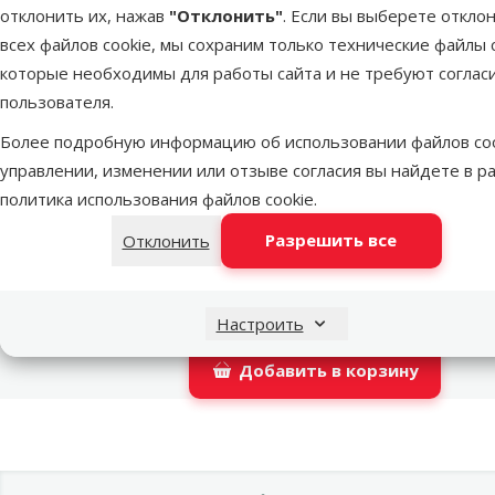
отклонить их, нажав
"Отклонить"
. Если вы выберете откло
LATVIJAS PASTS почтовое отделение
в понед
всех файлов cookie, мы сохраним только технические файлы c
которые необходимы для работы сайта и не требуют соглас
пользователя.
DPD Pickup tīkls
в понед
Более подробную информацию об использовании файлов coo
управлении, изменении или отзыве согласия вы найдете в р
политика использования файлов cookie
.
OMNIVA пакоматы
в понед
Разрешить все
Отклонить
Latvijas Pasts пакомат
в понед
Настроить
Добавить в корзину