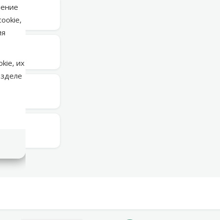
нение
ельник
ookie,
ия
ельник
kie, их
азделе
ельник
ельник