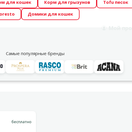
рм для кошек
Корм для грызунов
Tofu песок
 Zoo предлагает отличные цены на ТОП-овые корма! 🍖
oresto
Домики для кошек
DA ŪSAIŅI”! Возможно Твой питомец станет звездой 20
Мой
про
Поиск
рнет-магазин
Акции
Магазины
Услуги
Со
39
Самые популярные бренды
Варианты доставки
бесплатно