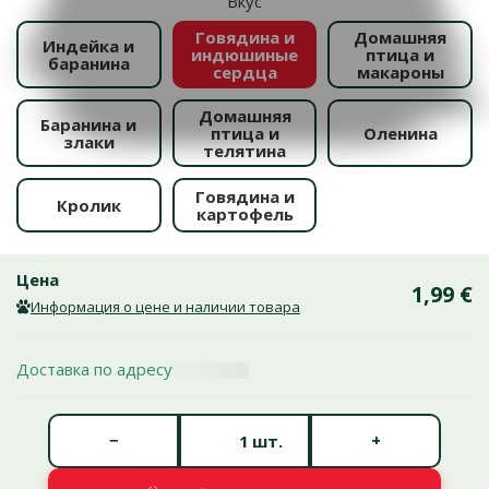
Вкус
Говядина и
Домашняя
Индейка и
индюшиные
птица и
баранина
сердца
макароны
Домашняя
Баранина и
птица и
Оленина
злаки
телятина
Говядина и
Кролик
картофель
Цена
1,99 €
Информация о цене и наличии товара
Доставка по адресу
Количество штук *
−
+
шт.