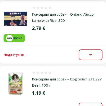
Оценка 0%
Консервы для собак – Ontario Alucup
Lamb with Rice, 320 г
Цена
2,79 €
марка
Недоступно
Посмот
Оценка 0%
Консервы для собак – Dog pouch STUZZY
Beef, 100 г
Цена
1,19 €