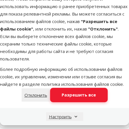
Вес упаковки
101–400 г
использовать информацию о ранее приобретенных товарах
Для кастрированных и
для показа релевантной рекламы. Вы можете согласиться с
Нет
стерилизованных собак
использованием файлов cookie, нажав
"Разрешить все
Бренд
Animonda
файлы cookie"
, или отклонить их, нажав
"Отклонить"
.
Номер в каталоге
4589
Если вы выберете отклонение всех файлов cookie, мы
EAN
4017721826129
сохраним только технические файлы cookie, которые
Похожие продукты
необходимы для работы сайта и не требуют согласия
пользователя.
Оценка 0%
Консервы для собак – Ontario Alucup
Более подробную информацию об использовании файлов
Chicken with vegetable, 320 г
cookie, их управлении, изменении или отзыве согласия вы
Цена
2,79 €
найдете в разделе
политика использования файлов cookie
.
Разрешить все
Отклонить
марка
Настроить
В наличии
В корзи