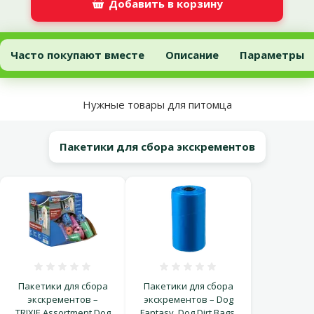
Добавить в корзину
Консервы для собак – Vom Feinsten Classic Beef and Turkey hearts
Добавить в корзину
Часто покупают вместе
Описание
Параметры
В начало страницы
Нужные товары для питомца
Пакетики для сбора экскрементов
Оценка 0%
Оценка 0%
Пакетики для сбора
Пакетики для сбора
экскрементов –
экскрементов – Dog
TRIXIE Assortment Dog
Fantasy, Dog Dirt Bags,