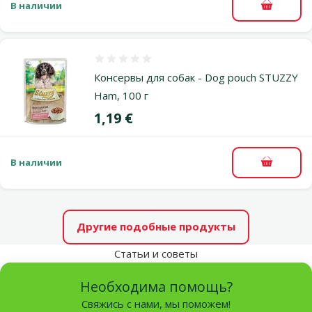
В наличии
В корзи
Оценка 0%
Консервы для собак - Dog pouch STUZZY
Ham, 100 г
Цена
1,19 €
В наличии
В корзи
Другие подобные продукты
Статьи и советы
Необходима помощь?
Свяжись с нами, мы поможем!