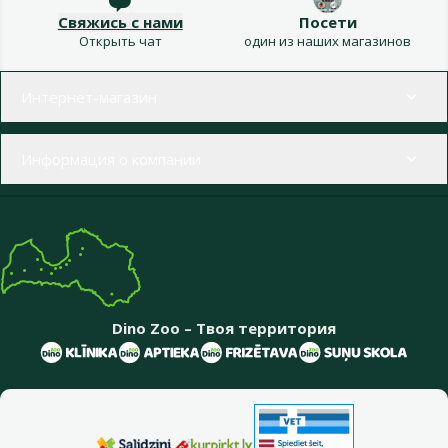
Свяжись с нами
Посети
Открыть чат
один из наших магазинов
Меню в футере
Интернет-магазин
Информация о компании
Dino Zoo – Твоя территория