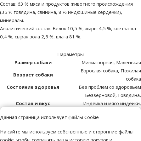
Состав: 63 % мяса и продуктов животного происхождения
(35 % говядина, свинина, 8 % индюшиные сердечки),
минералы.
Аналитический состав: Белок 10,5 %, жиры 4,5 %, клетчатка
0,4 %, сырая зола 2,5 %, влага 81 %.
Параметры
Размер собаки
Миниатюрная, Маленькая
Взрослая собака, Пожилая
Возраст собаки
собака
Состояние здоровья
Без проблем со здоровьем
Беззерновой, Говядина,
Состав и вкус
Индейка и мясо индейки,
Свинина
Данная страница использует файлы Cookie
Качество
⭐⭐⭐ Премиум
Вес продукта
150 g
На сайте мы используем собственные и сторонние файлы
Вид консерв
Паштет
cookie, чтобы сохранять вашу историю покупок и