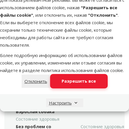
использованием файлов cookie, нажав
"Разрешить все
файлы cookie"
, или отклонить их, нажав
"Отклонить"
.
Если вы выберете отклонение всех файлов cookie, мы
сохраним только технические файлы cookie, которые
необходимы для работы сайта и не требуют согласия
марка
пользователя.
Консервы для собак –
Поиск продукта
Более подробную информацию об использовании файлов
Ontario Culinary Beef
Vy
Goulash, 400 г
cookie, их управлении, изменении или отзыве согласия вы
найдете в разделе
политика использования файлов cookie
.
Размер собаки
Разрешить все
Отклонить
Миниатюрная,
Размер собаки
Маленькая, Средняя,
Большая, Гигантская
Настроить
Возраст собаки
Возраст собаки
Взрослая собака
Состояние здоровья
Без проблем со
Состояние здоровья