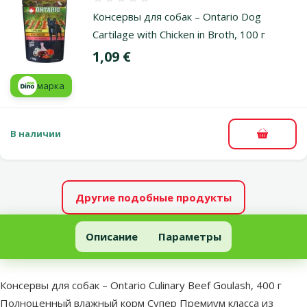
Оценка 0%
Консервы для собак – Ontario Dog
Cartilage with Chicken in Broth, 100 г
Цена
1,09 €
марка
В наличии
В корзи
Другие подобные продукты
Консервы для собак – Ontario Culinary Beef Goulash, 400 г
Описание
Параметры
В начало страницы
superzoo.product.detail.content
Консервы для собак – Ontario Culinary Beef Goulash, 400 г
Полноценный влажный корм Супер Премиум класса из