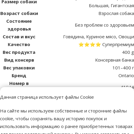
Размер собаки
Большая, Гигантская
Возраст собаки
Взрослая собака
Состояние
Без проблем со здоровьем
здоровья
Состав и вкус
Говядина, Куриное мясо, Овощи
Качество
⭐⭐⭐⭐ Суперпремиум
Вес продукта
400 g
Вид консерв
Консервная банка
Вес упаковки
101–400 г
Бренд
Ontario
Номер в
41944
каталоге
Данная страница использует файлы Cookie
EAN
8595681801418
На сайте мы используем собственные и сторонние файлы
Лучшее для твоего питомца
cookie, чтобы сохранять вашу историю покупок и
Dino Zoo рекомендует
использовать информацию о ранее приобретенных товарах
для показа релевантной рекламы. Вы можете согласиться с