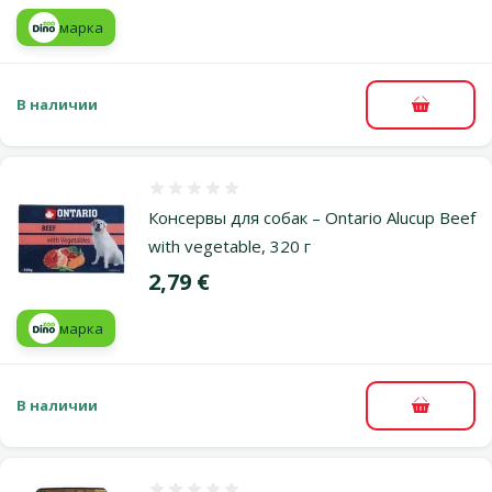
марка
В наличии
В корзи
Оценка 0%
Консервы для собак – Ontario Alucup Beef
with vegetable, 320 г
Цена
2,79 €
марка
В наличии
В корзи