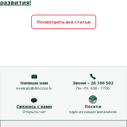
развития!
Посмотреть все статьи
Напиши нам
Звони – 26 100 502
eveikals@dinozoo.lv
Пн.–Пт. 9:00 – 17:00
Свяжись с нами
Посети
Открыть чат
один из наших магазинов
Меню в футере