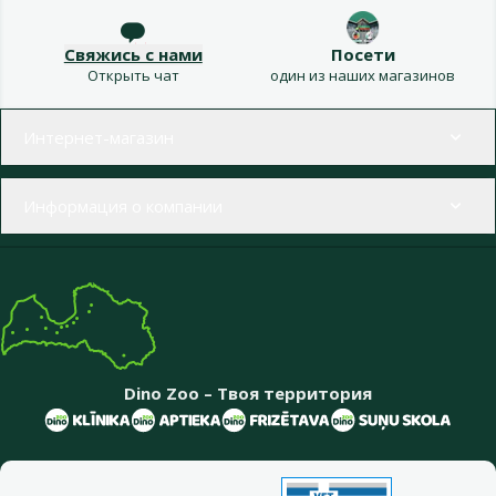
Свяжись с нами
Посети
Открыть чат
один из наших магазинов
Меню в футере
Интернет-магазин
Информация о компании
Dino Zoo – Твоя территория