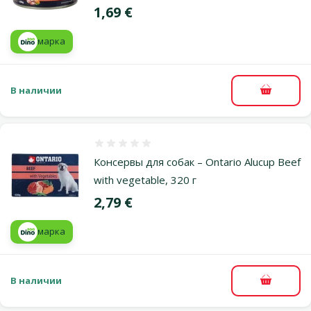
Цена
1,69 €
марка
В наличии
В корзи
Оценка 0%
Консервы для собак – Ontario Alucup Beef
with vegetable, 320 г
Цена
2,79 €
марка
В наличии
В корзи