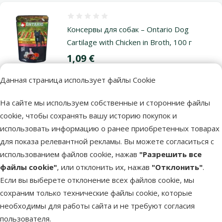
Оценка 0%
Консервы для собак – Ontario Dog
Cartilage with Chicken in Broth, 100 г
Цена
1,09 €
марка
Данная страница использует файлы Cookie
На сайте мы используем собственные и сторонние файлы
В наличии
cookie, чтобы сохранять вашу историю покупок и
В корзи
использовать информацию о ранее приобретенных товарах
для показа релевантной рекламы. Вы можете согласиться с
использованием файлов cookie, нажав
"Разрешить все
Другие подобные продукты
файлы cookie"
, или отклонить их, нажав
"Отклонить"
.
Если вы выберете отклонение всех файлов cookie, мы
Консервы для собак - GranCarno Plus Adult Smoked Eel and Potato
Описание
Параметры
сохраним только технические файлы cookie, которые
В начало страницы
необходимы для работы сайта и не требуют согласия
пользователя.