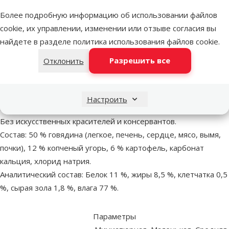
superzoo.product.detail.content
Консервы для собак - GranCarno Plus Adult Smoked Eel and
Potatoes, 400 г.
Более подробную информацию об использовании файлов
Полноценный и сбалансированный влажный корм с
cookie, их управлении, изменении или отзыве согласия вы
говядиной, копченым угрем и картофелем для взрослых
найдете в разделе
политика использования файлов cookie
.
собак в возрасте от 1 года до 6 лет.
Разрешить все
Отклонить
Корм обеспечивает взрослых собак всеми жизненно
важными питательными веществами;
Состоит из 100 % свежих мясных ингредиентов;
Настроить
Корм не содержит злаков и сои;
Без искусственных красителей и консервантов.
Состав: 50 % говядина (легкое, печень, сердце, мясо, вымя,
почки), 12 % копченый угорь, 6 % картофель, карбонат
кальция, хлорид натрия.
Аналитический состав: Белок 11 %, жиры 8,5 %, клетчатка 0,5
%, сырая зола 1,8 %, влага 77 %.
Параметры