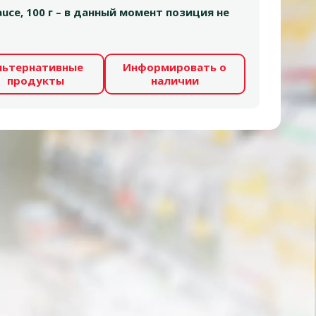
auce, 100 г – в данный момент позиция не
льтернативные
Информировать о
продукты
наличии