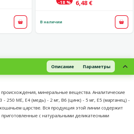
Цена
6,48 €
-18 %
В наличии
В корзину
В ко
Описание
Параметры
ого происхождения, минеральные вещества. Аналитические
50 МЕ, Е4 (медь) - 2 мг, В6 (цинк) - 5 мг, E5 (марганец) -
в кошачьем царстве. Вся продукция этой линии содержит
а, приготовленные с натуральными деликатесными