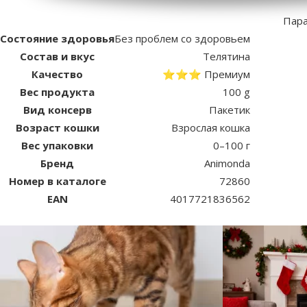
Пар
Состояние здоровья
Без проблем со здоровьем
Состав и вкус
Телятина
Качество
⭐⭐⭐ Премиум
Вес продукта
100 g
Вид консерв
Пакетик
Возраст кошки
Взрослая кошка
Вес упаковки
0–100 г
Бренд
Animonda
Номер в каталоге
72860
EAN
4017721836562