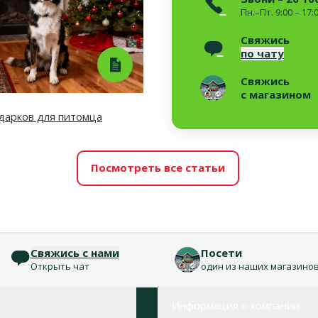
Пн.–Пт. 9:00 – 17:
Свяжись
по чату
Свяжись
с магазином
дарков для питомца
Посмотреть все статьи
Свяжись с нами
Посети
Открыть чат
один из наших магазино
Информация о компании