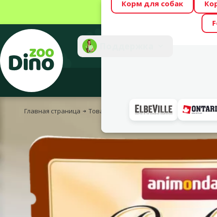
Корм для собак
Ко
Весь месяц Dino
F
Фотоконкурс “GA
Поддержка
Инте
Главная страница
Товары для кошек
Корм и лакомства