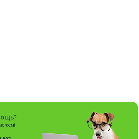
мощь?
оможем!
0 502