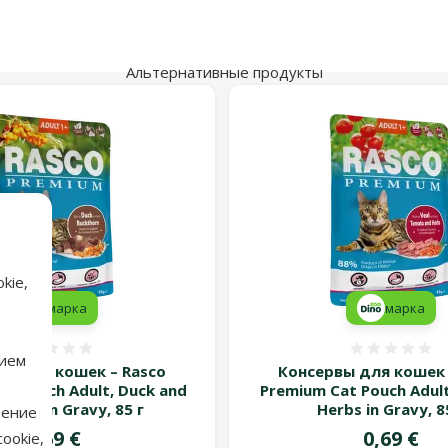
Альтернативные продукты
kie,
марка
марка
Оценка 0%
Оценка
нием
вы для кошек – Rasco
Консервы для кошек 
at Pouch Adult, Duck and
Premium Cat Pouch Adult
horn in Gravy, 85 г
Herbs in Gravy, 8
нение
Цена
Цена
0,69 €
0,69 €
ookie,