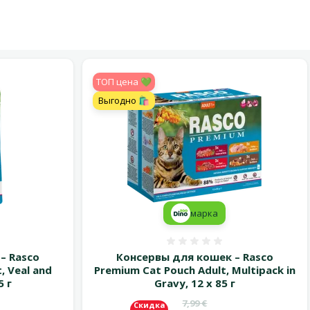
TOП цена 💚
Выгодно 🛍️
марка
 0%
Оценка 0%
– Rasco
Консервы для кошек – Rasco
, Veal and
Premium Cat Pouch Adult, Multipack in
5 г
Gravy, 12 x 85 г
Исходная цена
7,99 €
Скидка