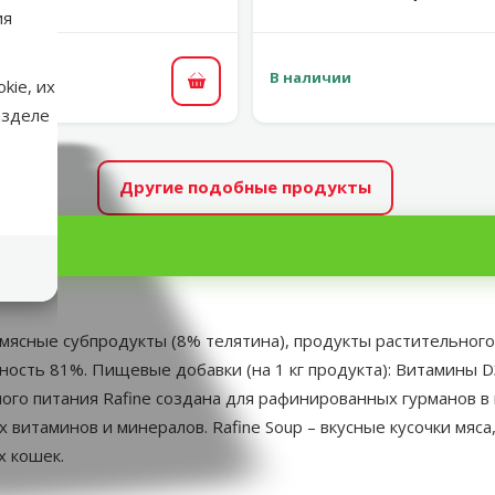
ия
В наличии
kie, их
В корзину
азделе
Другие подобные продукты
о и мясные субпродукты (8% телятина), продукты растительн
сть 81%. Пищевые добавки (на 1 кг продукта): Витамины D3 - 2
енного питания Rafine создана для рафинированных гурманов 
итаминов и минералов. Rafine Soup – вкусные кусочки мяс
х кошек.