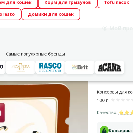
рм для кошек
Корм для грызунов
Tofu песок
 Zoo предлагает отличные цены на ТОП-овые корма! 🍖
oresto
Домики для кошек
DA ŪSAIŅI”! Возможно Твой питомец станет звездой 20
Мой
про
Поиск
рнет-магазин
Акции
Магазины
Услуги
Со
39
Самые популярные бренды
Консервы для кошек
Для взрослых кошек
RAFINE ADULT VEAL IN R
Консервы для кош
100 г
Оце
Качество:
⭐⭐⭐ 
Консервы д