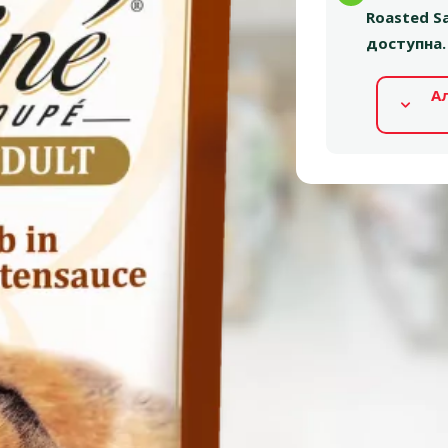
Roasted S
доступна.
А