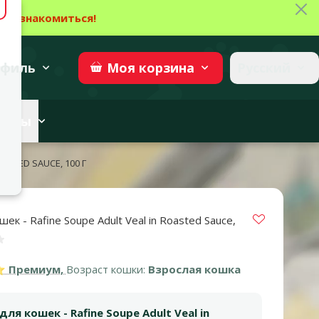
Зак
→
Ознакомиться!
27
→
Участвовать
superzoo.ch
филь
Русский
Моя
корзина
веты
OASTED SAUCE, 100 Г
Vložit do 
ек - Rafine Soupe Adult Veal in Roasted Sauce,
нка 0%
Премиум,
Возраст кошки:
Взрослая кошка
ля кошек - Rafine Soupe Adult Veal in