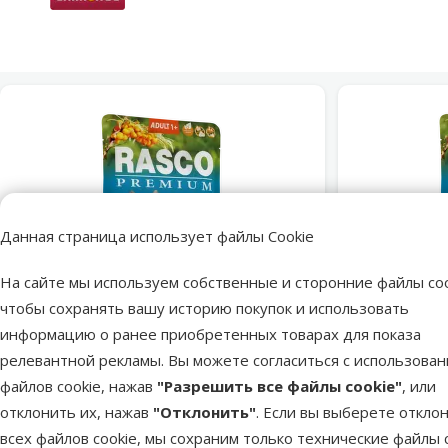
Данная страница использует файлы Cookie
На сайте мы используем собственные и сторонние файлы coo
чтобы сохранять вашу историю покупок и использовать
марка
информацию о ранее приобретенных товарах для показа
Оценка 0%
релевантной рекламы. Вы можете согласиться с использова
Консервы для кошек – Rasco
Консер
файлов cookie, нажав
"Разрешить все файлы cookie"
, или
Premium Cat Pouch Adult, Turkey and
Premium C
Buckthorn in Gravy, 85 г
Buckt
отклонить их, нажав
"Отклонить"
. Если вы выберете откло
Цена
0,69 €
всех файлов cookie, мы сохраним только технические файлы c