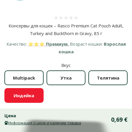
Оценка 0%
Консервы для кошек – Rasco Premium Cat Pouch Adult,
Turkey and Buckthorn in Gravy, 85 г
Качество:
⭐⭐⭐ Премиум,
Возраст кошки:
Взрослая
кошка
Вкус
Multipack
Утка
Телятина
Индейка
Цена
0,69 €
Информация о цене и наличии товара