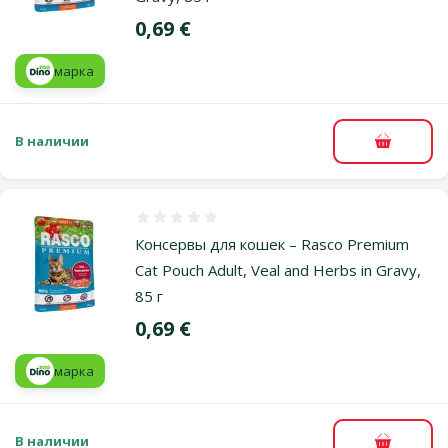
Цена
0,69 €
марка
В наличии
В корзи
Оценка 0%
Консервы для кошек – Rasco Premium
Cat Pouch Adult, Veal and Herbs in Gravy,
85 г
Цена
0,69 €
марка
В наличии