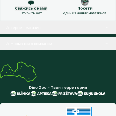
Свяжись с нами
Посети
Открыть чат
один из наших магазинов
Меню в футере
Интернет-магазин
Информация о компании
Dino Zoo – Твоя территория