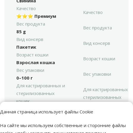
Свинина
Качество
Качество
⭐⭐⭐ Премиум
Вес продукта
Вес продукта
85 g
Вид консерв
Вид консерв
Пакетик
Возраст кошки
Возраст кошки
Взрослая кошка
Вес упаковки
Вес упаковки
0–100 г
Для кастрированных и
Для кастрированных и
стерилизованных
стерилизованных
кошек
кошек
Нет
Данная страница использует файлы Cookie
Цена
Цена
0,69 €
На сайте мы используем собственные и сторонние файлы
cookie, чтобы сохранять вашу историю покупок и