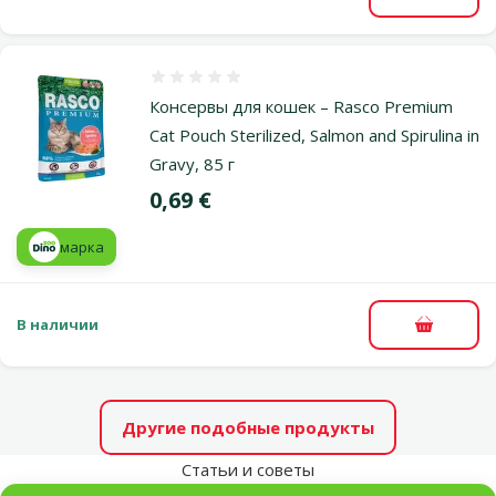
В корзи
Оценка 0%
Консервы для кошек – Rasco Premium
Cat Pouch Sterilized, Salmon and Spirulina in
Gravy, 85 г
Цена
0,69 €
марка
В наличии
В корзи
Другие подобные продукты
Статьи и советы