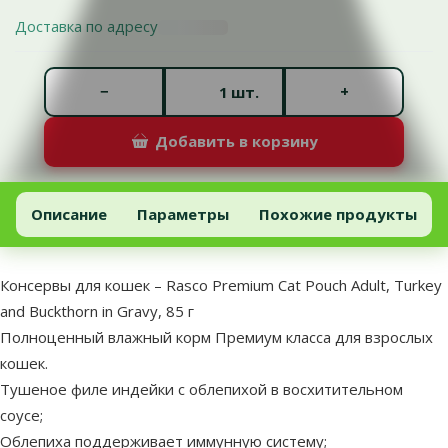
Доставка по адресу
Количество штук *
−
+
шт.
Добавить в корзину
Консервы для кошек – Rasco Premium Cat Pouch Adult, Turkey and 
Добавить в корзину
Описание
Параметры
Похожие продукты
В начало страницы
superzoo.product.detail.content
Консервы для кошек – Rasco Premium Cat Pouch Adult, Turkey
and Buckthorn in Gravy, 85 г
Полноценный влажный корм Премиум класса для взрослых
кошек.
Тушеное филе индейки с облепихой в восхитительном
соусе;
Облепиха поддерживает иммунную систему;