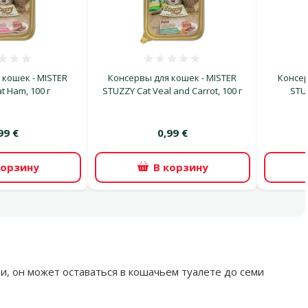
Оценка 0%
Оценка 0%
 кошек - MISTER
Консервы для кошек - MISTER
Консер
t Ham, 100 г
STUZZY Cat Veal and Carrot, 100 г
STUZ
99 €
0,99 €
корзину
В корзину
, он может оставаться в кошачьем туалете до семи