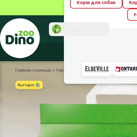
Корм для собак
Ко
Весь месяц Dino
F
Фотоконкурс “GA
Поддержка
Инте
Главная страница
Товары для кошек
Песок и наполнител
Выгодно 🛍️