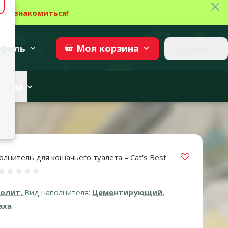
Зак
→
Ознакомиться!
27
→
Участвовать
superzoo.ch
филь
Русский
Моя
корзина
веты
Vložit do 
лнитель для кошачьего туалета – Cat's Best
Оценка 0%
олит,
Вид наполнителя:
Цементирующий,
аха