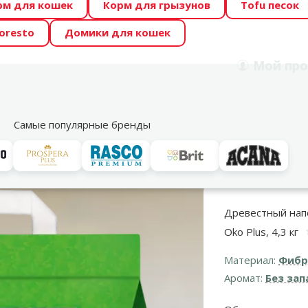
рм для кошек
Корм для грызунов
Tofu песок
 Zoo предлагает отличные цены на ТОП-овые корма! 🍖
oresto
Домики для кошек
DA ŪSAIŅI”! Возможно Твой питомец станет звездой 20
Мой
про
Поиск
рнет-магазин
Акции
Магазины
Услуги
Со
39
Самые популярные бренды
и
Цементирующий песок
Cat's Best Oko Plus, 4,3 кг
Древестный напо
Oko Plus, 4,3 кг
Материал:
Фибр
Аромат:
Без зап