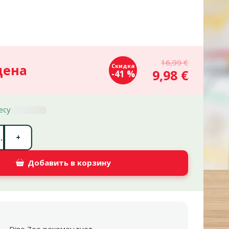
16,99 €
цена
Скидка
9,98 €
-41 %
есу
Количество штук *
+
.
Добавить в корзину