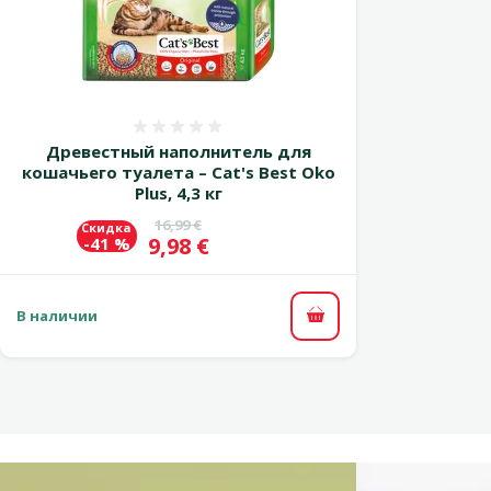
Оценка 0%
Древестный наполнитель для
кошачьего туалета – Cat's Best Oko
Plus, 4,3 кг
Исходная цена
16,99 €
Скидка
Цена
9,98 €
-41 %
В наличии
В корзину