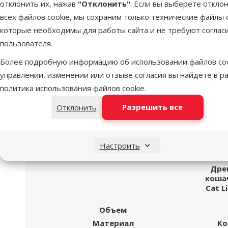
Бренд
Cat´s Best
отклонить их, нажав
"Отклонить"
. Если вы выберете откло
Номер в каталоге
2684
всех файлов cookie, мы сохраним только технические файлы c
EAN
4002973000168
которые необходимы для работы сайта и не требуют соглас
пользователя.
Лучшее для твоего питомца
Более подробную информацию об использовании файлов coo
управлении, изменении или отзыве согласия вы найдете в р
Dino Zoo рекомендует
политика использования файлов cookie
.
Продукт
Лучшее для твоего питомца
Разрешить все
Отклонить
Dino Zoo рекомендует
Настроить
Дре
кошач
Cat L
Объем
Материал
Ко