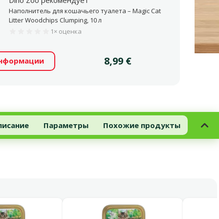
Dino Zoo рекомендует
Наполнитель для кошачьего туалета – Magic Cat
Litter Woodchips Clumping, 10 л
1×
оценка
Оценка 0%, количество оценок: 1
Цена
8,99 €
информации
писание
Параметры
Похожие продукты