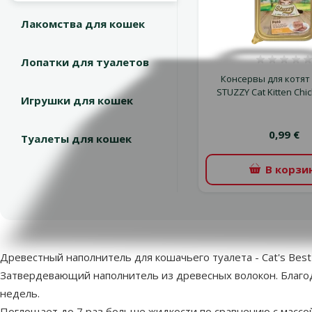
Лакомства для кошек
Лопатки для туалетов
Оцен
Консервы для котят 
STUZZY Cat Kitten Chic
Игрушки для кошек
0,99 €
Туалеты для кошек
В корзи
superzoo.product.detail.content
Древестный наполнитель для кошачьего туалета - Cat's Best O
Затвердевающий наполнитель из древесных волокон. Благода
недель.
Поглощает до 7 раз больше жидкости по сравнению с массо