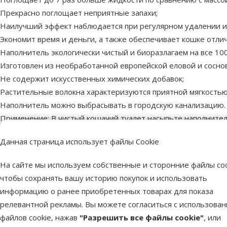
Прекрасно поглощает неприятные запахи;
Наилучший эффект наблюдается при регулярном удалении из
Экономит время и деньги, а также обеспечивает кошке отли
Наполнитель экологически чистый и биоразлагаем на все 100
Изготовлен из необработанной европейской еловой и сосно
Не содержит искусственных химических добавок;
Растительные волокна характеризуются приятной мягкостью 
Наполнитель можно выбрасывать в городскую канализацию.
Применение: В чистый кошачий туалет насыпьте наполнитель
полностью. Следите за тем, чтобы кошачий туалет всегда б
Данная страница использует файлы Cookie
Пар
На сайте мы используем собственные и сторонние файлы coo
Объем
10 l
чтобы сохранять вашу историю покупок и использовать
Материал
Фибролит
информацию о ранее приобретенных товарах для показа
Вид наполнителя
Цементирующий
релевантной рекламы. Вы можете согласиться с использова
Аромат
Без запаха
файлов cookie, нажав
"Разрешить все файлы cookie"
, или