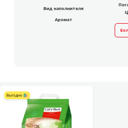
Пог
Вид наполнителя
Ц
Аромат
Бо
Другой
Выгодно 🛍️