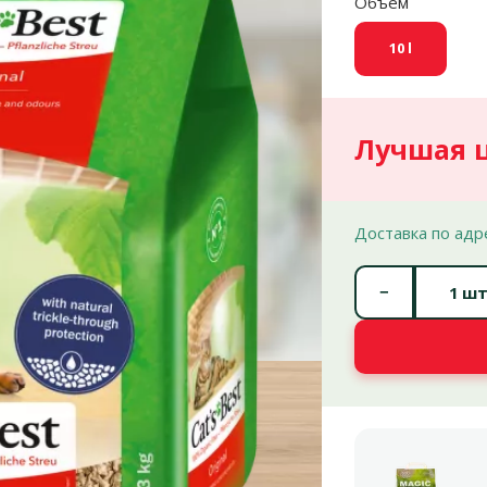
Объем
10 l
Лучшая 
Доставка по адр
−
шт