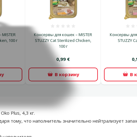
ка 0%
Оценка 0%
- MISTER
Консервы для кошек – MISTER
Консервы для
ken, 100 г
STUZZY Cat Sterilized Chicken,
STUZZY Ca
100 г
0,99 €
0,
ну
В корзину
В 
ko Plus, 4,3 кг.
ря тому, что наполнитель значительно нейтрализует запахи
й наполнителя;