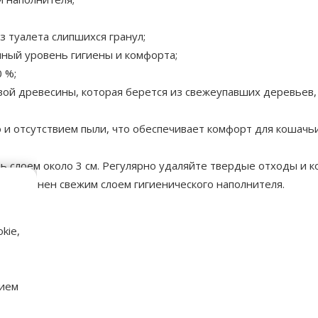
 туалета слипшихся гранул;
чный уровень гигиены и комфорта;
 %;
вой древесины, которая берется из свежеупавших деревьев,
и отсутствием пыли, что обеспечивает комфорт для кошачьи
 слоем около 3 см. Регулярно удаляйте твердые отходы и к
ыл заполнен свежим слоем гигиенического наполнителя.
аметры
kie,
нием