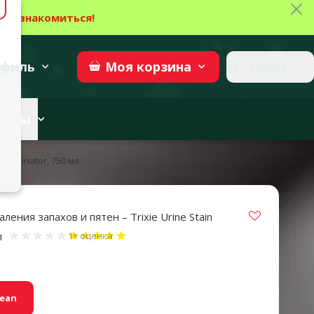
Зак
→
Ознакомиться!
27
→
Участвовать
superzoo.ch
филь
Русский
Моя
корзина
веты
n Eliminator, 750 мл
Vložit do 
ления запахов и пятен – Trixie Urine Stain
Оценка 100%, количество оценок:
л
1×
оценка
lean