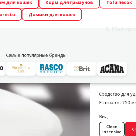
рм для кошек
Корм для грызунов
Tofu песок
 Zoo предлагает отличные цены на ТОП-овые корма! 🍖
oresto
Домики для кошек
DA ŪSAIŅI”! Возможно Твой питомец станет звездой 20
Мой
про
Поиск
рнет-магазин
Акции
Магазины
Услуги
Со
39
Самые популярные бренды
едства для уборки за кошкой
Для удаления пятен
Trixie Urine Stai
Средство для уда
Eliminator, 750 м
Вид
Clean
C
Intensive