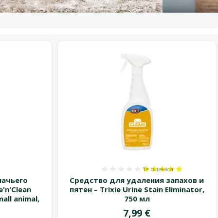
1×
оценка
 0%
Оценка 100%, количест
ачьего
Средство для удаления запахов и
e'n'Clean
пятен – Trixie Urine Stain Eliminator,
all animal,
750 мл
Цена
7,99 €