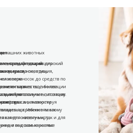
 лет
 домашних животных
ых
вропе, предлагающий широкий
именований товаров для
питомцев, предлагая
ошек, грызунов, птиц,
 аквариумов.
ожительного поведения,
нок и переносок до средств по
человеком.
сочетать качество, инновации
о инвентаря.
ев и их хозяев ещё более
ость и благополучие питомцев.
равданную стоимость, поэтому
а животного.
ром отрасли, экспортируя
качества.
 комфорта и активности
твовать потребностям как
я владельца. Именно поэтому
 как для животных, так и для
хозяев по всему миру,
ованные под самые разные
уход и высокое качество