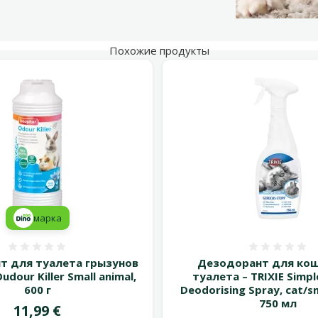
Похожие продукты
марка
Оценка 0%
Оценка
т для туалета грызунов
Дезодорант для кош
udour Killer Small animal,
туалета – TRIXIE Simpl
600 г
Deodorising Spray, cat/sm
750 мл
Цена
11,99 €