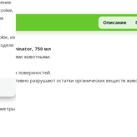
нение
ookie,
ия
Описание
kie, их
азделе
in Eliminator, 750 мл
домашними животными.
и других поверхностей.
и эффективно разрушают остатки органических веществ жив
аметры