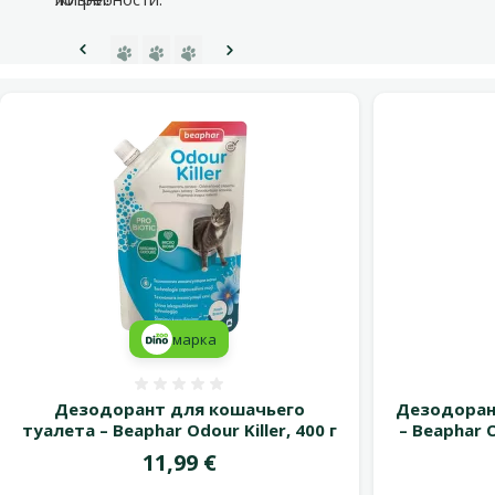
Перейти на страницу 1
Перейти на страницу 2
Перейти на страницу 3
Предыдущая страница
Следующая страница
марка
Оценка 0%
Дезодорант для кошачьего
Дезодоран
туалета – Beaphar Odour Killer, 400 г
– Beaphar O
Цена
11,99 €