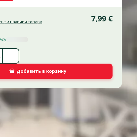
7,99 €
не и наличии товара
есу
Количество штук *
+
.
Добавить в корзину