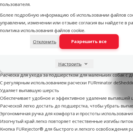
пользователя.
В наличии
В наличии
В корзину
Более подробную информацию об использовании файлов coo
управлении, изменении или отзыве согласия вы найдете в р
политика использования файлов cookie
.
Разрешить все
Отклонить
Расческа для собак -
FURminator deShedding
tool, hair long, S
Настроить
superzoo.product.detail.content
Расческа для ухода за подшерстком для маленьких собак с 
С регулярным использованием расчески FURminator deShedd
Удаляет выпавшую шерсть
Обеспечивает удобное и эффективное удаление выпавшей 
Расческой легко достать до подшерстка, чтобы убрать вып
Эргономичная ручка для комфорта и простоты использовани
Изогнутый край легко повторяет естественные изгибы пито
Кнопка FURejector® для быстрого и легкого освобождения р