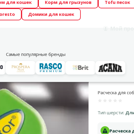
рм для кошек
Корм для грызунов
Tofu песок
 Zoo предлагает отличные цены на ТОП-овые корма! 🍖
oresto
Домики для кошек
DA ŪSAIŅI”! Возможно Твой питомец станет звездой 20
Мой
про
Поиск
рнет-магазин
Акции
Магазины
Услуги
Со
39
Самые популярные бренды
о уходу за шерстью
Расчески и щетки
Расческа для собак - FURmin
Расческа для соба
Оценка 0%
Тип шерсти:
Дл
Расческа д