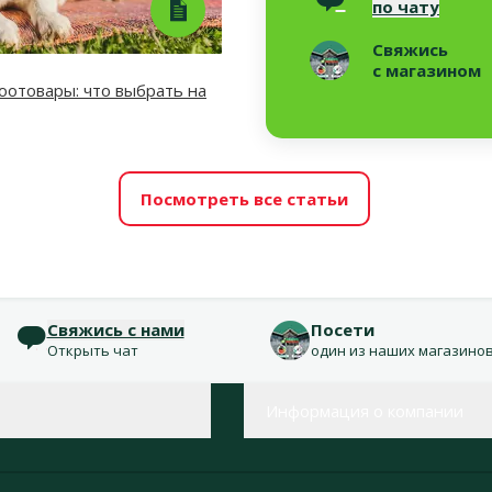
по чату
Свяжись
с магазином
отовары: что выбрать на
Посмотреть все статьи
Свяжись с нами
Посети
Открыть чат
один из наших магазино
Информация о компании