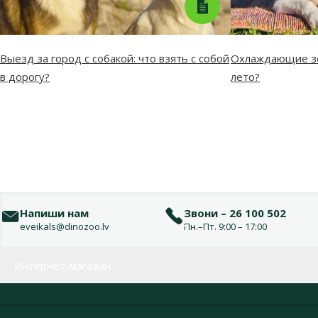
Выезд за город с собакой: что взять с собой
Охлаждающие зо
в дорогу?
лето?
Напиши нам
Звони – 26 100 502
eveikals@dinozoo.lv
Пн.–Пт. 9:00 – 17:00
Меню в футере
Интернет-магазин