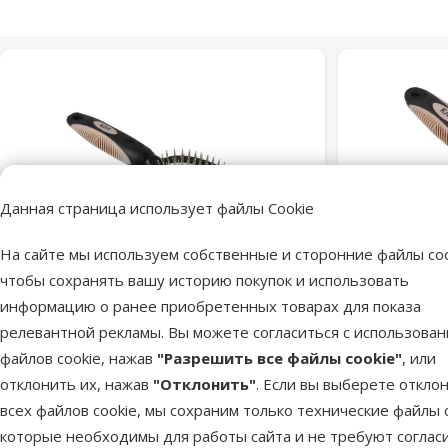
Данная страница использует файлы Cookie
На сайте мы используем собственные и сторонние файлы coo
марка
чтобы сохранять вашу историю покупок и использовать
информацию о ранее приобретенных товарах для показа
Оценка 0%
релевантной рекламы. Вы можете согласиться с использова
Расческа для животных – KAY Wire
Расческ
pin brush, L
Do
файлов cookie, нажав
"Разрешить все файлы cookie"
, или
Исходная цена
5,99 €
отклонить их, нажав
"Отклонить"
. Если вы выберете откло
Скидка
Цена
3,98 €
-33 %
всех файлов cookie, мы сохраним только технические файлы c
которые необходимы для работы сайта и не требуют соглас