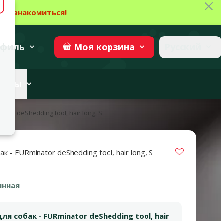
Зак
→
Ознакомиться!
27
→
Участвовать
superzoo.ch
филь
Русский
Моя
корзина
веты
ator deShedding tool, hair long, S
Vložit do 
к - FURminator deShedding tool, hair long, S
инная
ля собак - FURminator deShedding tool, hair