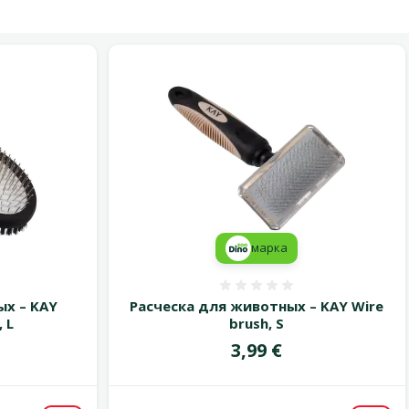
марка
 0%
Оценка 0%
ых – KAY
Расческа для животных – KAY Wire
 L
brush, S
Цена
3,99 €