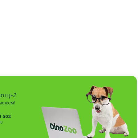
мощь?
оможем!
0 502
00