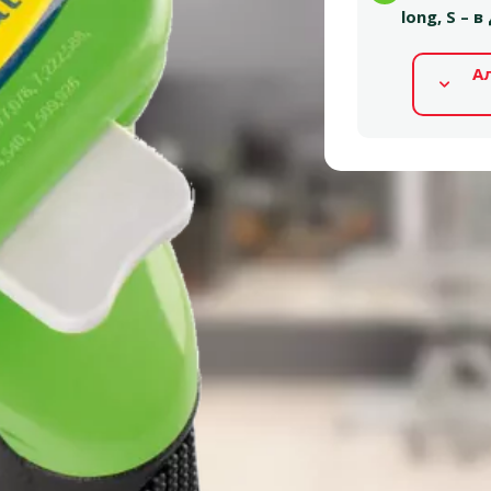
long, S –
А