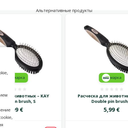
Альтернативные продукты
kie,
марка
марка
Оценка 0%
Оценка
нием
а для животных – KAY
Расческа для животн
uble pin brush, S
Double pin brush,
Цена
Цена
4,99 €
5,99 €
нение
ookie,
ия