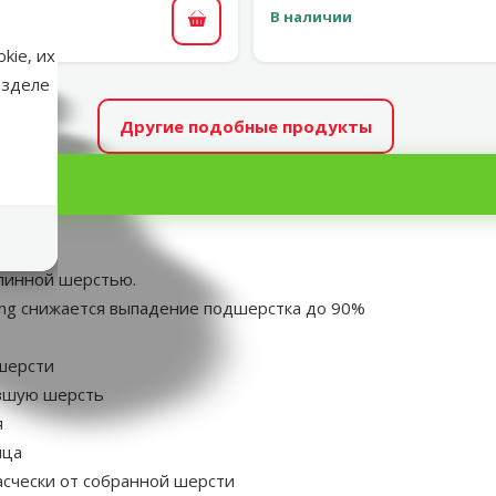
В наличии
В корзину
kie, их
азделе
Другие подобные продукты
длинной шерстью.
ing снижается выпадение подшерстка до 90%
шерсти
авшую шерсть
я
мца
асчески от собранной шерсти