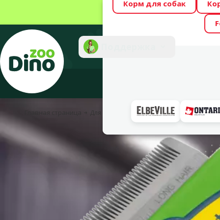
Корм для собак
Ко
Весь месяц Dino
F
Фотоконкурс “GA
Поддержка
Инте
Главная страница
Для собак
Уход и гигиена
Средства п