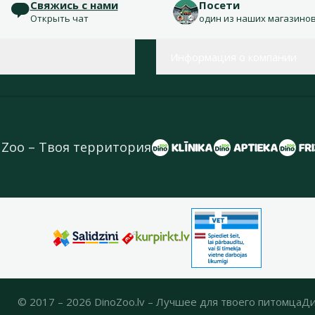
Свяжись с нами
Посети
Открыть чат
один из наших магазино
Информация о компании
 Zoo – Твоя территория
© 2017 – 2026 DinoZoo.lv – Лучшее для твоего питомца
Ди