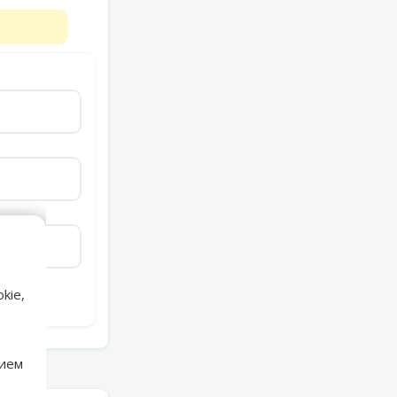
kie,
нием