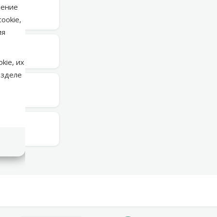
нение
в среду
ookie,
ия
в среду
kie, их
азделе
в среду
в среду