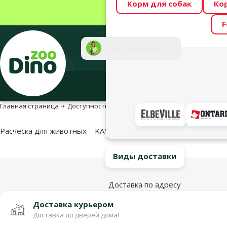
Корм для собак
Ко
Весь месяц Dino
F
Фотоконкурс “GA
Поддержка
Инте
Главная страница
Доступность продукта
Доступность продукта
Расческа для животных – KAY Double pin brush, S
Виды доставки
Доставка по адресу
Доставка курьером
Доставка до дверей дома!