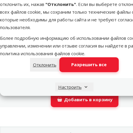
отклонить их, нажав
"Отклонить"
. Если вы выберете откло
LATVIJAS PASTS почтовое отделение
всех файлов cookie, мы сохраним только технические файлы c
которые необходимы для работы сайта и не требуют соглас
пользователя.
DPD Pickup tīkls
Более подробную информацию об использовании файлов coo
управлении, изменении или отзыве согласия вы найдете в р
политика использования файлов cookie
.
OMNIVA пакоматы
Разрешить все
Отклонить
Latvijas Pasts пакомат
Настроить
Добавить в корзину