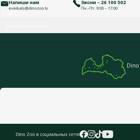
Напиши нам
Звони – 26 100 502
eveikals@dinozoo.lv
Пн.–Пт. 9:00 – 17:00
Меню в футере
Интернет-магазин
Dino
Dino Zoo в социальных сетях