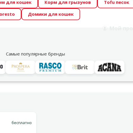
рм для кошек
Корм для грызунов
Tofu песок
 Zoo предлагает отличные цены на ТОП-овые корма! 🍖
oresto
Домики для кошек
DA ŪSAIŅI”! Возможно Твой питомец станет звездой 20
Мой
про
Поиск
рнет-магазин
Акции
Магазины
Услуги
Со
39
Самые популярные бренды
Варианты доставки
бесплатно