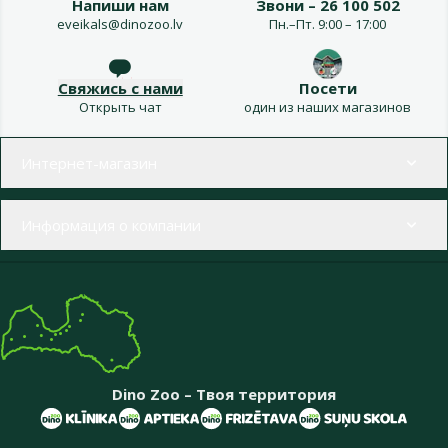
Напиши нам
Звони – 26 100 502
eveikals@dinozoo.lv
Пн.–Пт. 9:00 – 17:00
Свяжись с нами
Посети
Открыть чат
один из наших магазинов
Меню в футере
Интернет-магазин
Информация о компании
Dino Zoo – Твоя территория