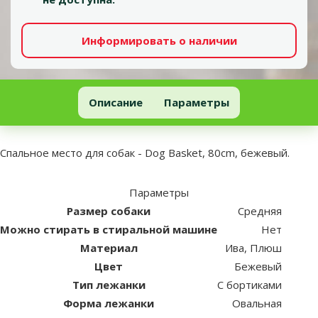
Информировать о наличии
Спальное место для собак - Dog Basket, 80cm, бежевый
Описание
Параметры
В начало страницы
superzoo.product.detail.content
Спальное место для собак - Dog Basket, 80cm, бежевый.
Параметры
Размер собаки
Средняя
Можно стирать в стиральной машине
Нет
Материал
Ива, Плюш
Цвет
Бежевый
Тип лежанки
С бортиками
Форма лежанки
Овальная