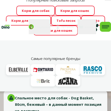
Популярные поисковые запросы
За
Весь месяц Dino Zoo предлагает отличные цены на
Корм для собак
Корм для кошек
ТОП-овые корма! 🍖
→
Ознакомиться!
Корм для грызунов
Tofu песок
Foresto
Фотоконкурс “GADA ŪSAIŅI”! Возможно Твой питомец
Мой
Моя
профиль
Поддержка
корзина
me
Домики для кошек
станет звездой 2027
→
Участвовать
По
Vl
Лежанки
Самые популярные бренды
Оценка 0%
Спальное место для собак - Dog Basket, 80cm, бежевый
Материал:
Ива, Плюш
Спальное место для собак - Dog Basket,
80cm, бежевый – в данный момент позиция
не доступна.