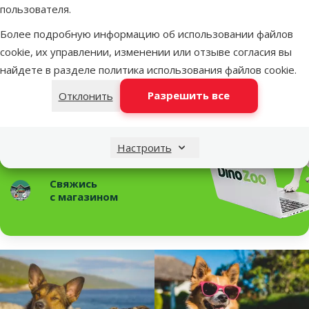
Предыдущая страница
Следующая страница
Перейти на страницу 1
Перейти на страницу 2
Перейти на страницу 3
пользователя.
Статьи и советы
Более подробную информацию об использовании файлов
cookie, их управлении, изменении или отзыве согласия вы
Необходима помощь?
найдете в разделе
политика использования файлов cookie
.
Свяжись с нами, мы поможем!
Разрешить все
Отклонить
Звони – 26 100 502
Пн.–Пт. 9:00 – 17:00
Свяжись
Настроить
по чату
Свяжись
с магазином