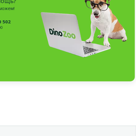
мощь?
оможем!
0 502
00