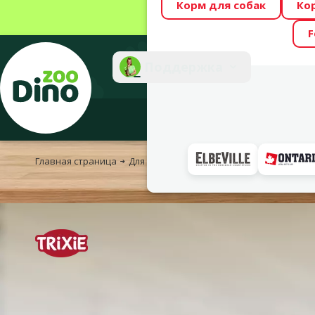
Корм для собак
Ко
Весь месяц Dino
F
Фотоконкурс “GA
Поддержка
Инте
Главная страница
Для собак
Корм и лакомства
Лакомст