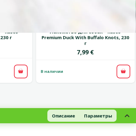
марка
 0%
Оценка 0%
– Rasco
Лакомство для собак – Rasco
 230 г
Premium Duck With Buffalo Knots, 230
г
Цена
7,99 €
В наличии
В корзину
В ко
Описание
Параметры