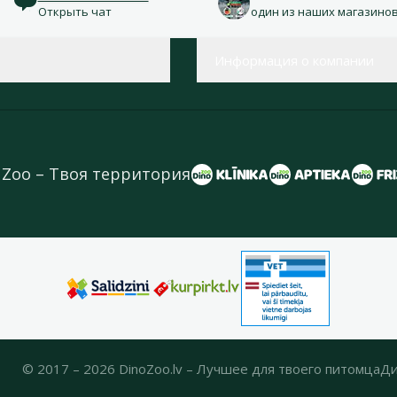
Открыть чат
один из наших магазино
Информация о компании
 Zoo – Твоя территория
© 2017 – 2026 DinoZoo.lv – Лучшее для твоего питомца
Ди