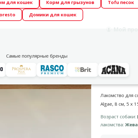
рм для кошек
Корм для грызунов
Tofu песок
 Zoo предлагает отличные цены на ТОП-овые корма! 🍖
oresto
Домики для кошек
DA ŪSAIŅI”! Возможно Твой питомец станет звездой 20
Мой
про
Поиск
рнет-магазин
Акции
Магазины
Услуги
Со
39
Самые популярные бренды
ва для собак
Для взрослых собак
Лакомство для собак - TRIXIE Chew
Лакомство для со
Algae, 8 см, 5 x 1
Возраст собаки:
лакомства:
Жева