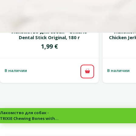
марка
Оценка 0%
Лакомство для собак – Ontario
Лакомств
Dental Stick Original, 180 г
Chicken Jer
Цена
1,99 €
В наличии
В наличии
В корзину
Лакомство для собак -
TRIXIE Chewing Bones with
Spirulina Algae, 8 см, 5 x 15 г