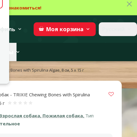
Зак
→
Ознакомиться!
27
→
Участвовать
superzoo.ch
филь
Русский
Моя
корзина
веты
ing Bones with Spirulina Algae, 8 см, 5 x 15 г
Vložit do 
бак - TRIXIE Chewing Bones with Spirulina
5 г
Оценка 0%
Взрослая собака, Пожилая собака,
Тип
тельное