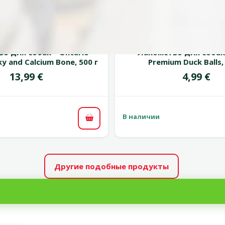
марка
марка
Оценка 0%
Оценка
о для собак – Ontario
Лакомство для собак 
ky and Calcium Bone, 500 г
Premium Duck Balls,
Цена
Цена
13,99 €
4,99 €
В наличии
В корзину
Другие подобные продукты