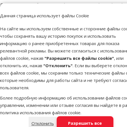
superzoo.product.detail.content
Лакомство для собак - TRIXIE Chewing Bones with Spirulina Algae,
Данная страница использует файлы Cookie
На сайте мы используем собственные и сторонние файлы coo
Пар
чтобы сохранять вашу историю покупок и использовать
Размер собаки
Миниатюрная, 
информацию о ранее приобретенных товарах для показа
Возраст собаки
Взрослая собака, Пожи
релевантной рекламы. Вы можете согласиться с использова
Состояние здоровья
Без проблем со здоровьем, Гигиена п
файлов cookie, нажав
"Разрешить все файлы cookie"
, или
Состав и вкус
Кожа буйвола, Морские
отклонить их, нажав
"Отклонить"
. Если вы выберете откло
Качество
⭐⭐⭐ 
всех файлов cookie, мы сохраним только технические файлы c
Тип лакомства
Же
которые необходимы для работы сайта и не требуют соглас
Бренд
пользователя.
Номер в каталоге
Более подробную информацию об использовании файлов coo
управлении, изменении или отзыве согласия вы найдете в р
политика использования файлов cookie
.
Разрешить все
Отклонить