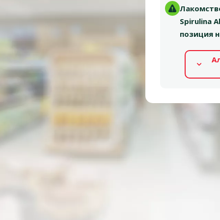
Лакомство
Spirulina 
позиция н
А
Альтернативные продукты