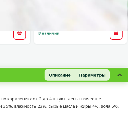
ntario Soft
Лакомство для собак – Ontario Dry
0 г
Chicken Jerky, 70 г
Цена
2,99 €
В наличии
В корзину
В ко
Описание
Параметры
я по кормлению: от 2 до 4 штук в день в качестве
ки 35%, влажность 23%, сырые масла и жиры 4%, зола 5%,