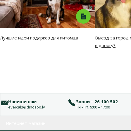
Лучшие идеи подарков для питомца
Выезд за город с
в дорогу?
Напиши нам
Звони – 26 100 502
eveikals@dinozoo.lv
Пн.–Пт. 9:00 – 17:00
Меню в футере
Интернет-магазин