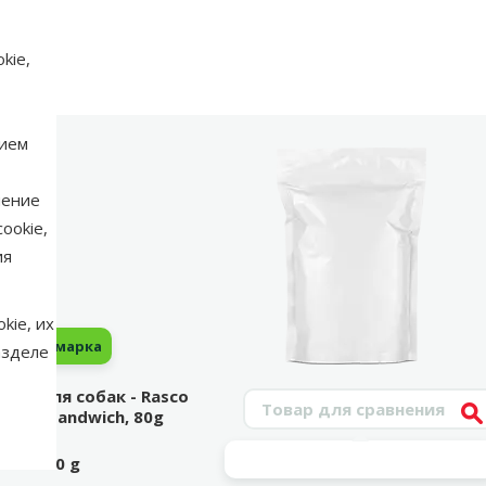
аметры
kie,
нием
нение
ookie,
ия
kie, их
марка
азделе
тво для собак - Rasco
Поиск продукта
 Duck Sandwich, 80g
V
80 g