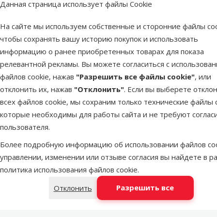
Данная страница использует файлы Cookie
Пар
Вес продукта
80 g
На сайте мы используем собственные и сторонние файлы coo
Бренд
Rasco
чтобы сохранять вашу историю покупок и использовать
Номер в каталоге
87500
информацию о ранее приобретенных товарах для показа
релевантной рекламы. Вы можете согласиться с использова
Лучшее для твоего питомца
файлов cookie, нажав
"Разрешить все файлы cookie"
, или
отклонить их, нажав
"Отклонить"
. Если вы выберете откло
Dino Zoo рекомендует
всех файлов cookie, мы сохраним только технические файлы c
Продукт
Лучшее для твоего питомца
которые необходимы для работы сайта и не требуют соглас
пользователя.
Dino Zoo рекомендует
Более подробную информацию об использовании файлов coo
управлении, изменении или отзыве согласия вы найдете в р
политика использования файлов cookie
.
Лакомс
Soft
Разрешить все
Отклонить
Вес продукта