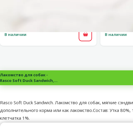
Лакомство для собак – Ontario
Лакомство 
Dental Stick Original, 180 г
Ch
Цена
1,99 €
В наличии
В наличии
В корзину
Лакомство для собак -
Rasco Soft Duck Sandwich,
80g
superzoo.product.detail.content
Rasco Soft Duck Sandwich. Лакомство для собак, мягкие сэндв
дополнительного корма или как лакомство.Состав: Утка 80%,
клетчатка 1%.