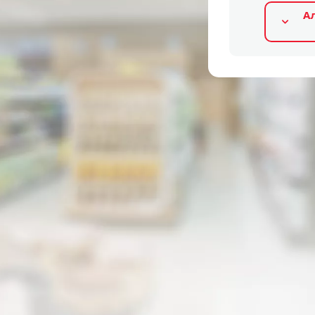
А
Альтернативные продукты
марка
марка
Оценка 0%
Оценка