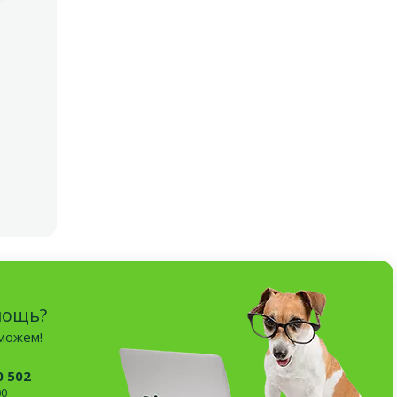
мощь?
оможем!
0 502
00