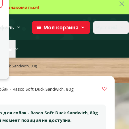
Зак
→
Ознакомиться!
27
→
Участвовать
superzoo.ch
филь
Русский
Моя
корзина
веты
t Duck Sandwich, 80g
Vložit do 
бак - Rasco Soft Duck Sandwich, 80g
 для собак - Rasco Soft Duck Sandwich, 80g
й момент позиция не доступна.