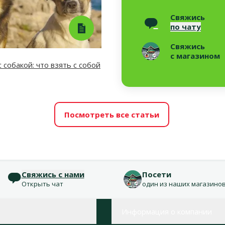
Свяжись
по чату
Свяжись
с магазином
 собакой: что взять с собой
Посмотреть все статьи
Свяжись с нами
Посети
Открыть чат
один из наших магазино
Информация о компании