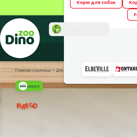
Корм для собак
Ко
Весь месяц Dino
F
Фотоконкурс “GA
Поддержка
Инте
Главная страница
Для собак
Корм и лакомства
Лакомст
марка