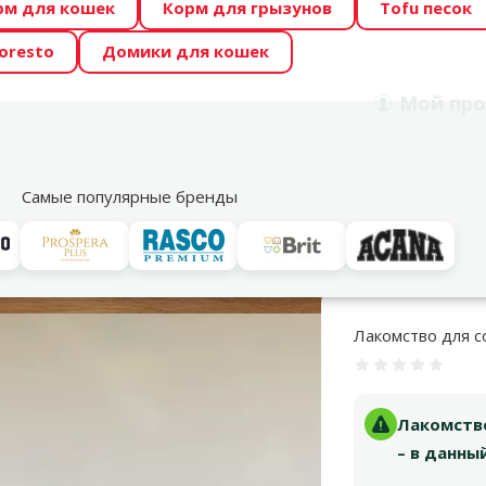
рм для кошек
Корм для грызунов
Tofu песок
 Zoo предлагает отличные цены на ТОП-овые корма! 🍖
oresto
Домики для кошек
DA ŪSAIŅI”! Возможно Твой питомец станет звездой 20
Мой
про
Поиск
рнет-магазин
Акции
Магазины
Услуги
Со
39
Самые популярные бренды
ва для собак
Для взрослых собак
Лакомство для собак - Rasco Sof
Лакомство для со
Оценка 0%
Лакомство
– в данны