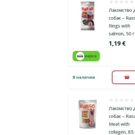
Оценка 0%
Лакомство 
собак – Ras
Rings with
salmon, 50 г
Цена
1,19 €
марка
В наличии
В к
Оценка 0%
Лакомство 
собак – Ras
Meat with
collagen, 85 