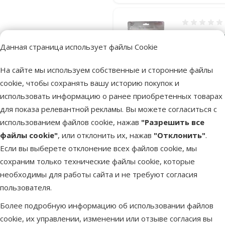
Оценка 0%
Лакомство 
Данная страница использует файлы Cookie
собак – Ras
Triangle Fill
На сайте мы используем собственные и сторонние файлы
with Ham, 2
cookie, чтобы сохранять вашу историю покупок и
см, 450 г
использовать информацию о ранее приобретенных товарах
Цена
5,99 €
для показа релевантной рекламы. Вы можете согласиться с
использованием файлов cookie, нажав
"Разрешить все
марка
файлы cookie"
, или отклонить их, нажав
"Отклонить"
.
Если вы выберете отклонение всех файлов cookie, мы
В наличии
сохраним только технические файлы cookie, которые
В к
необходимы для работы сайта и не требуют согласия
пользователя.
Оценка 0%
Более подробную информацию об использовании файлов
Лакомство 
cookie, их управлении, изменении или отзыве согласия вы