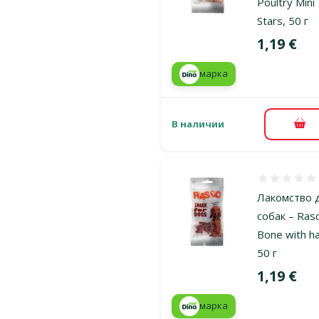
Poultry Mini
Stars, 50 г
Цена
1,19 €
марка
В наличии
В к
Оценка 0%
Лакомство 
собак – Ras
Bone with h
50 г
Цена
1,19 €
марка