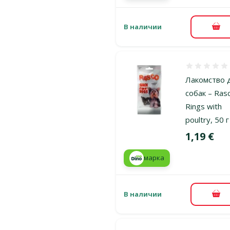
В наличии
В к
Оценка 0%
Лакомство 
собак – Ras
Rings with
poultry, 50 г
Цена
1,19 €
марка
В наличии
В к