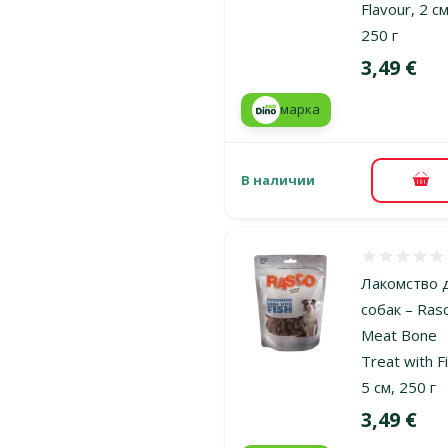
Flavour, 2 см
250 г
Цена
3,49 €
марка
В наличии
В к
Оценка 0%
Лакомство 
собак – Ras
Meat Bone
Treat with F
5 см, 250 г
Цена
3,49 €