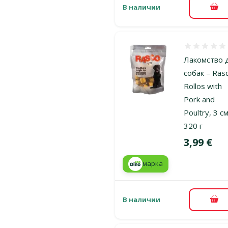
В наличии
В к
Оценка 0%
Лакомство 
собак – Ras
Rollos with
Pork and
Poultry, 3 см
320 г
Цена
3,99 €
марка
В наличии
В к