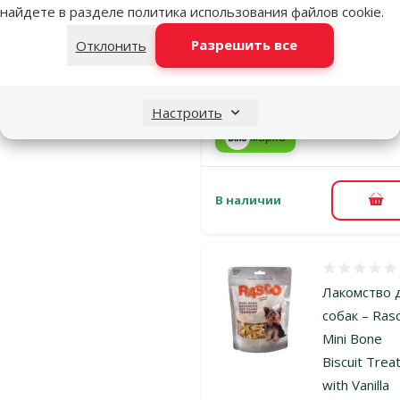
собак – Ras
найдете в разделе
политика использования файлов cookie
.
Maxi Starsti
Разрешить все
Отклонить
with Poultry
см, 450 г
Цена
5,99 €
Настроить
марка
В наличии
В к
Оценка 0%
Лакомство 
собак – Ras
Mini Bone
Biscuit Trea
with Vanilla