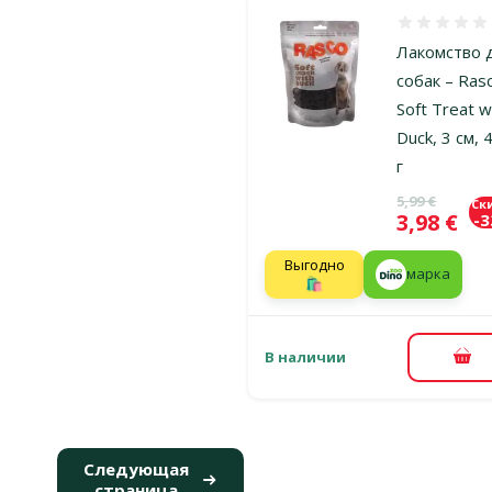
Оценка 0%
Лакомство 
собак – Ras
Soft Treat w
Duck, 3 см, 
г
Исходная ц
5,99 €
Ск
Цена
3,98 €
-
Выгодно
марка
🛍️
В наличии
В к
Следующая
страница