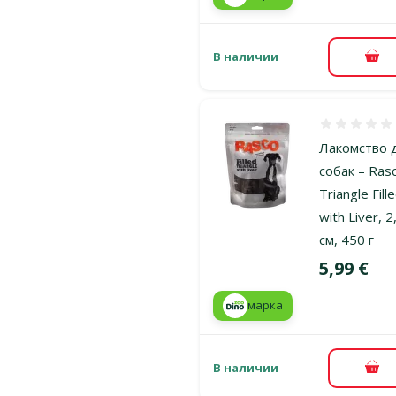
В наличии
В к
Оценка 0%
Лакомство 
собак – Ras
Triangle Fill
with Liver, 2
см, 450 г
Цена
5,99 €
марка
В наличии
В к