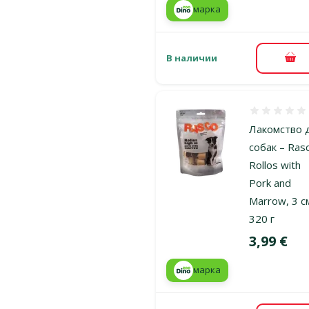
марка
В наличии
В к
Оценка 0%
Лакомство 
собак – Ras
Rollos with
Pork and
Marrow, 3 с
320 г
Цена
3,99 €
марка