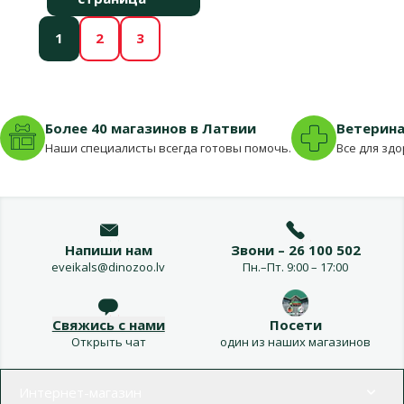
1
2
3
Более 40 магазинов в Латвии
Ветерина
Наши специалисты всегда готовы помочь.
Все для зд
Напиши нам
Звони – 26 100 502
eveikals@dinozoo.lv
Пн.–Пт. 9:00 – 17:00
Свяжись с нами
Посети
Открыть чат
один из наших магазинов
Меню в футере
Интернет-магазин