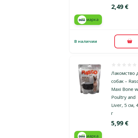
Цена
2,49 €
марка
В наличии
В к
Оценка 0%
Лакомство 
собак – Ras
Maxi Bone w
Poultry and
Liver, 5 см,
г
Цена
5,99 €
марка