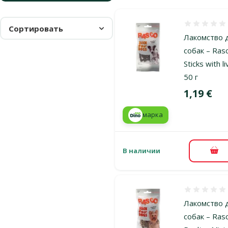
Оценка 0%
Сортировать
Лакомство 
собак – Ras
Sticks with li
50 г
Цена
1,19 €
марка
В наличии
В к
Оценка 0%
Лакомство 
собак – Ras