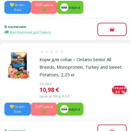
💛Grain-
TOП цена
марка
free
💚
В наличии
В корзи
Бесплатная доставка
Оценка 0%
Корм для собак – Ontario Senior All
Breeds, Monoprotein, Turkey and Sweet
Potatoes, 2,25 кг
Исходная цена
15,99 €
Скидка
Цена
10,98 €
-31 %
Цена за 100 g: 0,5 €
💛Grain-
TOП цена
марка
free
💚