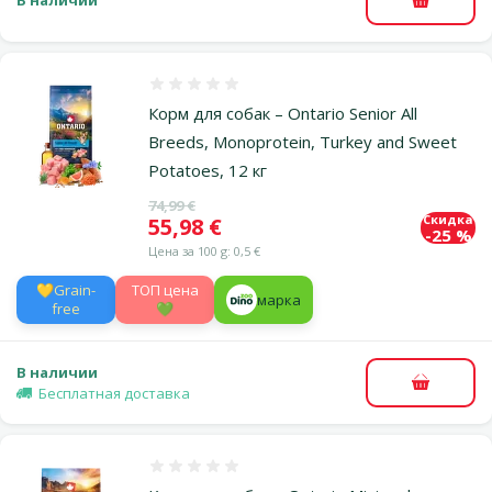
В наличии
В корзи
Оценка 0%
Корм для собак – Ontario Senior All
Breeds, Monoprotein, Turkey and Sweet
Potatoes, 12 кг
Исходная цена
74,99 €
Скидка
Цена
55,98 €
-25 %
Цена за 100 g: 0,5 €
💛Grain-
TOП цена
марка
free
💚
В наличии
В корзи
Бесплатная доставка
Оценка 0%