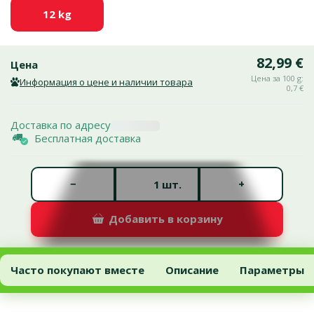
12 kg
82,99 €
Цена
Цена за 100 g:
Информация о цене и наличии товара
0,7 €
Доставка по адресу
Бесплатная доставка
Количество штук *
−
+
шт.
Добавить в корзину
Корм для собак – Eukanuba Mature and Senior Lamb and Rice, 12 
Добавить в корзину
Часто покупают вместе
Описание
Параметры
В начало страницы