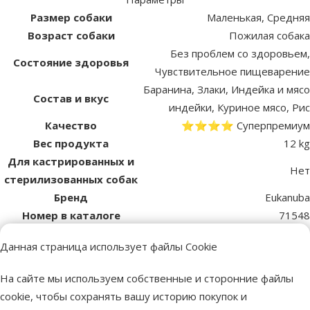
Размер собаки
Маленькая, Средняя
Возраст собаки
Пожилая собака
Без проблем со здоровьем,
Состояние здоровья
Чувствительное пищеварение
Баранина, Злаки, Индейка и мясо
Состав и вкус
индейки, Куриное мясо, Рис
Качество
⭐⭐⭐⭐ Суперпремиум
Вес продукта
12 kg
Для кастрированных и
Нет
стерилизованных собак
Бренд
Eukanuba
Номер в каталоге
71548
EAN
8710255121390
Данная страница использует файлы Cookie
Качество корма – что важно знать
На сайте мы используем собственные и сторонние файлы
Самый низкий класс
Эконом
Basic+
cookie, чтобы сохранять вашу историю покупок и