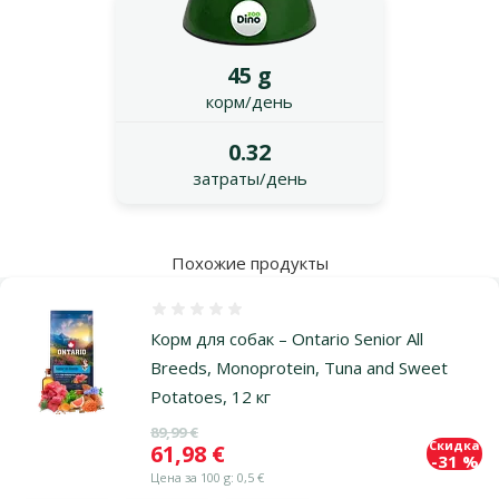
45 g
корм/день
0.32
затраты/день
Похожие продукты
Оценка 0%
Корм для собак – Ontario Senior All
Breeds, Monoprotein, Tuna and Sweet
Potatoes, 12 кг
Исходная цена
89,99 €
Скидка
Цена
61,98 €
-31 %
Цена за 100 g: 0,5 €