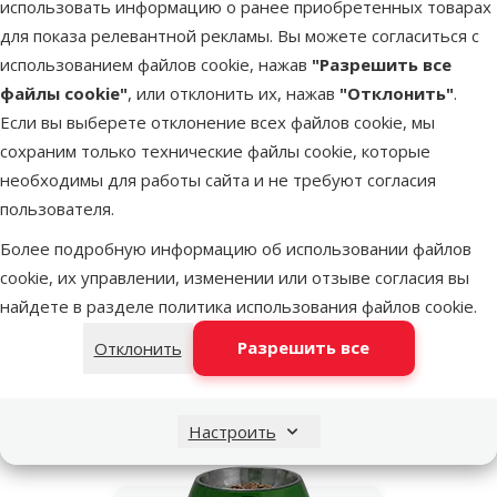
использовать информацию о ранее приобретенных товарах
для показа релевантной рекламы. Вы можете согласиться с
использованием файлов cookie, нажав
"Разрешить все
Подсчет дневной нормы корма
файлы cookie"
, или отклонить их, нажав
"Отклонить"
.
Если вы выберете отклонение всех файлов cookie, мы
Корм для собак – Eukanuba Mature and Senior Lamb and Rice,
сохраним только технические файлы cookie, которые
12 кг
необходимы для работы сайта и не требуют согласия
пользователя.
Более подробную информацию об использовании файлов
Вес собаки
cookie, их управлении, изменении или отзыве согласия вы
найдете в разделе
политика использования файлов cookie
.
Разрешить все
Отклонить
Дневная норма
Настроить