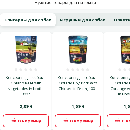
Нужные товары для питомца
Консервы для собак
Игрушки для собак
Пакети
Оценка 0%
Оценка 0%
Консервы для собак –
Консервы для собак –
Консервы д
Ontario Beef with
Ontario Dog Pork with
Ontario 
vegetables in broth,
Chicken in Broth, 100 г
Cartilage w
300 г
in Brot
2,99 €
1,09 €
1,0
В корзину
В корзину
В к