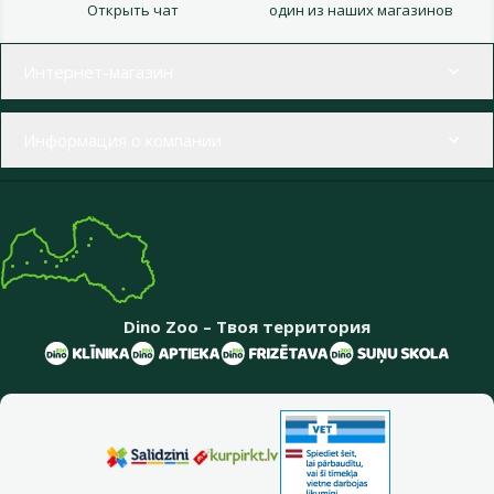
Открыть чат
один из наших магазинов
Меню в футере
Интернет-магазин
Информация о компании
Dino Zoo – Твоя территория