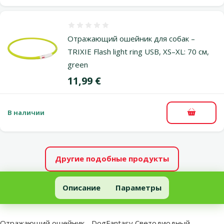
Оценка 0%
Отражающий ошейник для собак –
TRIXIE Flash light ring USB, XS–XL: 70 см,
green
Цена
11,99 €
В наличии
В корзи
Другие подобные продукты
Отражающий ошейник - DogFantasy Светодиодный мигающий 
Описание
Параметры
В начало страницы
superzoo.product.detail.content
Отражающий ошейник - DogFantasy Светодиодный