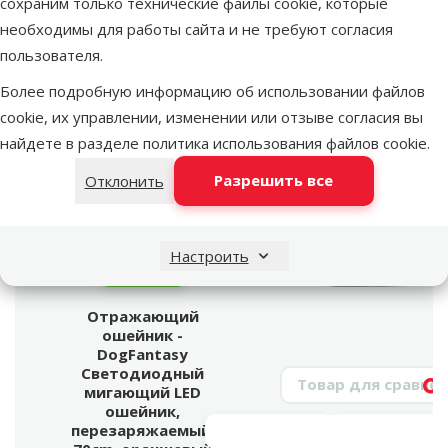
сохраним только технические файлы cookie, которые
EAN
8595091767694
необходимы для работы сайта и не требуют согласия
пользователя.
Лучшее для твоего питомца
Более подробную информацию об использовании файлов
Dino Zoo рекомендует
cookie, их управлении, изменении или отзыве согласия вы
найдете в разделе
политика использования файлов cookie
.
Разрешить все
Отклонить
Настроить
марка
Отражающий
ошейник -
DogFantasy
Светодиодный
Поиск продукта
мигающий LED
Vy
ошейник,
перезаряжаемый,