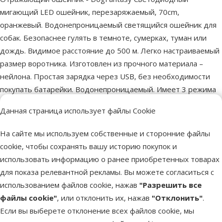
мигающий LED ошейник, перезаряжаемый, 70cm,
оранжевый. Водонепроницаемый светящийся ошейник для
собак. Безопаснее гулять в темноте, сумерках, туман или
дождь. Видимое расстояние до 500 м. Легко настраиваемый
размер воротника. Изготовлен из прочного материала –
нейлона. Простая зарядка через USB, без необходимости
покупать батарейки. Водонепроницаемый. Имеет 3 режима
настройки освещения - медленное или быстрое мигание,
Данная страница использует файлы Cookie
постоянный свет.
На сайте мы используем собственные и сторонние файлы
Параметры
cookie, чтобы сохранять вашу историю покупок и
Материал
Силикон
использовать информацию о ранее приобретенных товарах
Цвет
Оранжевый
для показа релевантной рекламы. Вы можете согласиться с
Тип ошейника
Светящийся
использованием файлов cookie, нажав
"Разрешить все
Длина
70 cm
файлы cookie"
, или отклонить их, нажав
"Отклонить"
.
Бренд
Dog Fantasy
Если вы выберете отклонение всех файлов cookie, мы
Номер в каталоге
71870