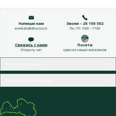
Напиши нам
Звони – 26 100 502
eveikals@dinozoo.lv
Пн.–Пт. 9:00 – 17:00
Свяжись с нами
Посети
Открыть чат
один из наших магазинов
Меню в футере
Интернет-магазин
Информация о компании