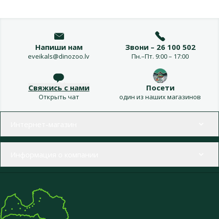
Напиши нам
Звони – 26 100 502
eveikals@dinozoo.lv
Пн.–Пт. 9:00 – 17:00
Свяжись с нами
Посети
Открыть чат
один из наших магазинов
Меню в футере
Интернет-магазин
Информация о компании