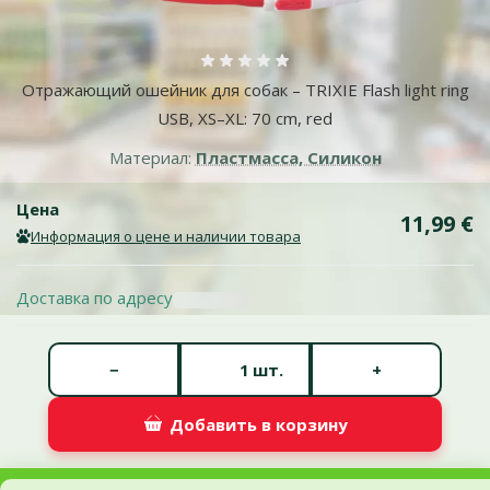
Оценка 0%
Отражающий ошейник для собак – TRIXIE Flash light ring
USB, XS–XL: 70 cm, red
Материал:
Пластмасса, Силикон
Цена
11,99 €
Информация о цене и наличии товара
Доставка по адресу
Количество штук *
−
+
шт.
Добавить в корзину