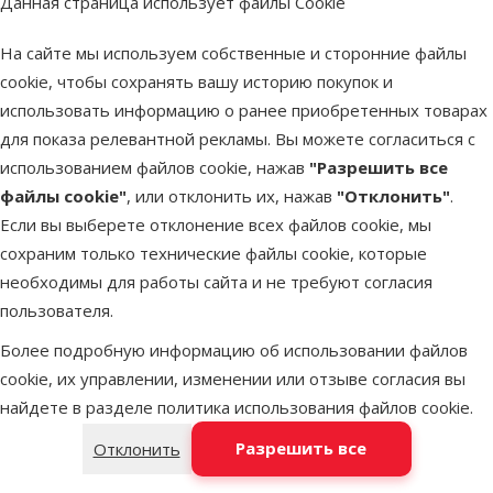
Данная страница использует файлы Cookie
Миссия компании – сделать совместную жизнь питомцев
Всё необходимое – от лакомств, мисок, игрушек,
птиц, рептилий и других домашних животных.
лежанок и переносок до средств по уходу, аксессуаров
Более чем 50-летний опыт позволяет TRIXIE успешно
и их хозяев ещё более приятной, удобной и
На сайте мы используем собственные и сторонние файлы
сочетать качество, инновации и функциональность,
для путешествий и тренировочного инвентаря.
гармоничной, независимо от вида животного.
cookie, чтобы сохранять вашу историю покупок и
Каждый продукт разрабатывается с учётом здоровья,
обеспечивая комфорт, безопасность и благополучие
TRIXIE ориентирован на продуманные продукты и
использовать информацию о ранее приобретенных товарах
оправданную стоимость, поэтому бренд предлагает
комфорта и активности питомца, а также облегчает
питомцев.
для показа релевантной рекламы. Вы можете согласиться с
повседневную заботу для владельца. Именно поэтому
Компания с немецкими корнями стала настоящим
оптимальное соотношение цены и качества.
использованием файлов cookie, нажав
"Разрешить все
лидером отрасли, экспортируя продукцию более чем в
товары TRIXIE стали надёжным выбором для любящих
Ассортимент постоянно расширяется, чтобы
файлы cookie"
, или отклонить их, нажав
"Отклонить"
.
хозяев по всему миру, стремящихся обеспечить своим
соответствовать потребностям как питомцев, так и их
80 стран по всему миру.
Если вы выберете отклонение всех файлов cookie, мы
TRIXIE предлагает современные и практичные решения
питомцам наилучший уход и высокое качество жизни!
владельцев.
сохраним только технические файлы cookie, которые
как для животных, так и для их хозяев – это высокое
необходимы для работы сайта и не требуют согласия
качество и товары, адаптированные под самые разные
пользователя.
потребности.
Более подробную информацию об использовании файлов
Предыдущая страница
Следующая страница
Перейти на страницу 1
Перейти на страницу 2
Перейти на страницу 3
cookie, их управлении, изменении или отзыве согласия вы
Похожие продукты
найдете в разделе
политика использования файлов cookie
.
Разрешить все
Отклонить
Оценка 0%
Отражающий ошейник для собак –