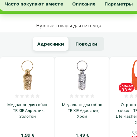
Отражающий ошейник для собак – TRIXIE Flash light ring USB, XS
Добавить в корзину
Часто покупают вместе
Описание
Параметры
В начало страницы
Нужные товары для питомца
Адресники
Поводки
Скидка
-33 %
Оценка 0%
Оценка 0%
Медальон для собак
Медальон для собак
Отражат
– TRIXIE Адресник,
– TRIXIE Адресник,
собак – TR
Золотой
Хром
Life Flasher
с
5,9
1,99 €
1,49 €
3,9