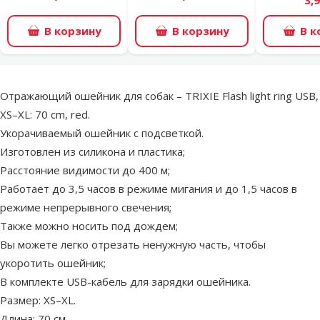
В корзину
В корзину
В к
superzoo.product.detail.content
Отражающий ошейник для собак – TRIXIE Flash light ring USB,
XS–XL: 70 cm, red.
Укорачиваемый ошейник с подсветкой.
Изготовлен из силикона и пластика;
Расстояние видимости до 400 м;
Работает до 3,5 часов в режиме мигания и до 1,5 часов в
режиме непрерывного свечения;
Также можно носить под дождем;
Вы можете легко отрезать ненужную часть, чтобы
укоротить ошейник;
В комплекте USB-кабель для зарядки ошейника.
Размер: XS–XL.
Длина: 70 см.