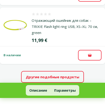
Оценка 0%
Отражающий ошейник для собак –
TRIXIE Flash light ring USB, XS–XL: 70 см,
green
Цена
11,99 €
В наличии
В корзи
Другие подобные продукты
Отражающий ошейник - DogFantasy Светодиодный мигающий 
Описание
Параметры
В начало страницы