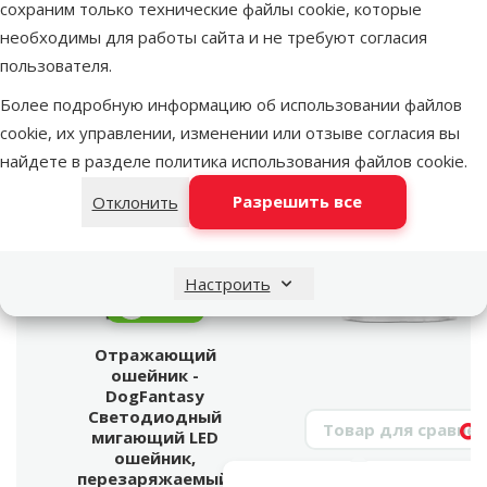
Номер в каталоге
73767
сохраним только технические файлы cookie, которые
EAN
8595091769797
необходимы для работы сайта и не требуют согласия
пользователя.
Лучшее для твоего питомца
Более подробную информацию об использовании файлов
Dino Zoo рекомендует
cookie, их управлении, изменении или отзыве согласия вы
найдете в разделе
политика использования файлов cookie
.
Разрешить все
Отклонить
Настроить
марка
Отражающий
ошейник -
DogFantasy
Светодиодный
Поиск продукта
мигающий LED
Vy
ошейник,
перезаряжаемый,