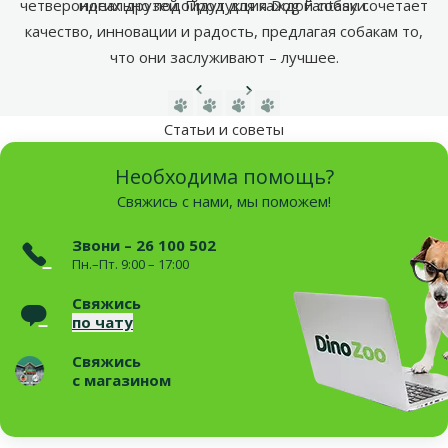
четвероногих друзей. Продукция Dog Fantasy сочетает
идеально подойдут для каждой собаки.
качество, инновации и радость, предлагая собакам то,
что они заслуживают – лучшее.
Предыдущая страница
Следующая страница
Перейти на страницу 1
Перейти на страницу 2
Перейти на страницу 3
Перейти на страницу 4
Статьи и советы
Необходима помощь?
Свяжись с нами, мы поможем!
Звони – 26 100 502
Пн.–Пт. 9:00 – 17:00
Свяжись
по чату
Свяжись
с магазином