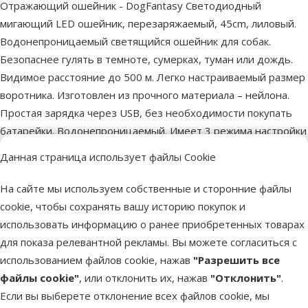
superzoo.product.detail.content
Отражающий ошейник - DogFantasy Светодиодный
мигающий LED ошейник, перезаряжаемый, 45cm, лиловый.
Водонепроницаемый светящийся ошейник для собак.
Безопаснее гулять в темноте, сумерках, туман или дождь.
Видимое расстояние до 500 м. Легко настраиваемый размер
воротника. Изготовлен из прочного материала – нейлона.
Простая зарядка через USB, без необходимости покупать
батарейки. Водонепроницаемый. Имеет 3 режима настройки
освещения - медленное или быстрое мигание, постоянный
Данная страница использует файлы Cookie
свет.
На сайте мы используем собственные и сторонние файлы
Параметры
cookie, чтобы сохранять вашу историю покупок и
Материал
Силикон
использовать информацию о ранее приобретенных товарах
Цвет
Фиолетовый
для показа релевантной рекламы. Вы можете согласиться с
Тип ошейника
Светящийся
использованием файлов cookie, нажав
"Разрешить все
Длина
45 cm
файлы cookie"
, или отклонить их, нажав
"Отклонить"
.
Бренд
Dog Fantasy
Если вы выберете отклонение всех файлов cookie, мы