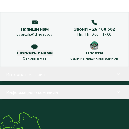
Напиши нам
Звони – 26 100 502
eveikals@dinozoo.lv
Пн.–Пт. 9:00 – 17:00
Свяжись с нами
Посети
Открыть чат
один из наших магазинов
Меню в футере
Интернет-магазин
Информация о компании